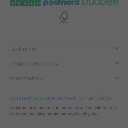
Tuotteemme
Etiketit
Tietoja smartphotosta
Kuvakortit
Kuvalahjat
Tietoja smartphotosta
Asiakaspalvelu
Kuvakirjat
Affiliate ohjelma
Canvas & Seinäkoristeet
Yleinen tietosuojalausunto
Ota yhteyttä & FAQ
Valokuvat, Julisteet & Taskukirjat
Evästekäytäntö
100% tyytyväisyystakuu
Julisteet ja suurennokset - smartphoto
Kännykkä & Tabletti
Sivukartta
smartbonus
Lempimuistot ansaitsevat suuren koon. Tee Julisteet eri
MyNameBook
Ehdot/takuut
Hinnat & maksutavat
kokoisena ja lisävalintana saat myös kehykset.
Kuvakalenterit & Päivyrit
Investor Relations
Tilausten tila
Valokuvakehykset & Lisätarvikkeet