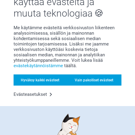
käyttää evästeitä ja
julisteesta, helppo tapa koristella kotisi omalla
Kuvajulisteiden värit olivat hyvät.
taideteoksella 😊
muuta teknologiaa
Lämpimin kiitoksin,
Näytä reaktiot
Kirsi @smartphoto
Me käytämme evästeitä verkkosivuston liikenteen
30.3.2026
analysoimisessa, sisällön ja mainonnan
14:52
kohdentamisessa sekä sosiaalisen median
Hei Raija,
toimintojen tarjoamisessa. Lisäksi me jaamme
Maija,
Kiitos paljon ihanasta palautteestasi ja täydestä
verkkosivuston käyttöäsi koskevia tietoja
29.12.2025
viidestä tähdestä 🫶
sosiaalisen median, mainonnan ja analytiikan
On ilo kuulla, että julisteet vastasivat odotuksiasi. 😊
Hieno jälki
yhteistyökumppaneillemme. Voit lukea lisää
Lämpimin terveisin,
evästekäytännöistämme
täältä.
Kirsi @smartphoto
Näytä reaktiot
Hyväksy kaikki evästeet
Vain pakolliset evästeet
21.1.2026
15:39
Evästeasetukset
Hei Maija!
Näytä lisää
Kiitokset palautteestasi, olemme kiitollisia siitä 🌸
Ethän epäröi ottaa yhteyttä asiakaspalveluun
Liittyvät tuotteet
saadaksesi apua, mikäli tarvitset sitä 😊
Lämpimin terveisin
Kaisa @smartphoto
Supreme kuvat Vaihteleva
Alu Juliste