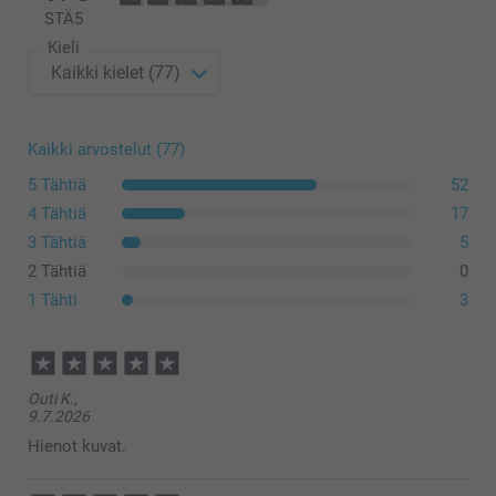
Lisävalintojen hinnat ja saatavuus
STÄ
5
Kieli
Kehykset
Kaikki arvostelut (77)
5 Tähtiä
52
4 Tähtiä
17
3 Tähtiä
5
2 Tähtiä
0
1 Tähti
3
Outi K.,
9.7.2026
Hienot kuvat.