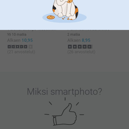
4 mallia
Yli 10 mallia
Alkaen
0,16
Alkaen
20,95
(395 arvostelut)
(19 arvostelut)
Valokuvakehys-klassinen
Panoraamasuurennos
Yli 10 mallia
2 mallia
Alkaen
10,95
Alkaen
8,95
(21 arvostelut)
(26 arvostelut)
Miksi
smartphoto
?