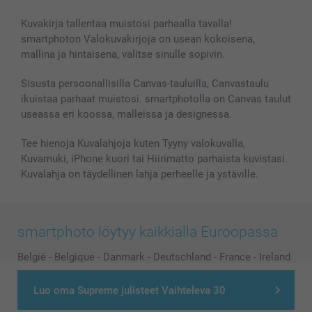
Lahjakortti
Kuvakirja tallentaa muistosi parhaalla tavalla!
Kaikki kuvatuotteet
smartphoton Valokuvakirjoja on usean kokoisena,
mallina ja hintaisena, valitse sinulle sopivin.
Sisusta persoonallisilla Canvas-tauluilla, Canvastaulu
ikuistaa parhaat muistosi. smartphotolla on Canvas taulut
useassa eri koossa, malleissa ja designessa.
Tee hienoja Kuvalahjoja kuten Tyyny valokuvalla,
Kuvamuki, iPhone kuori tai Hiirimatto parhaista kuvistasi.
Kuvalahja on täydellinen lahja perheelle ja ystäville.
smartphoto löytyy kaikkialla Euroopassa
België
-
Belgique
-
Danmark
-
Deutschland
-
France
-
Ireland
-
Nederland
-
Norge
-
Österreich
-
Schweiz
-
Suisse
-
Luo oma Supreme julisteet Vaihteleva 30
Switzerland
-
Suomi
-
Sverige
-
United Kingdom
-
Other Countries