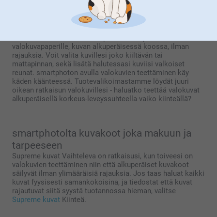
Valokuvien teettäminen markkinoiden
parhaalle valokuvapaperille
Kehitä kuvasi markkinoiden parhaalle Supreme-
valokuvapaperille, kuvan alkuperäisessä koossa, ilman
rajauksia. Voit valita kuvillesi joko kiiltävän tai
mattapinnan, sekä lisätä halutessasi kuviisi valkoiset
reunat. smartphoton avulla valokuvien teettäminen käy
käden käänteessä. Tuotevalikoimastamme löydät juuri
oikean ratkaisun valokuvillesi - haluatko teettää valokuvat
alkuperäisellä korkeus-leveyssuhteella vaiko kiinteällä?
smartphotolta kuvakoot joka makuun ja
tarpeeseen
Supreme kuvat Vaihteleva on ratkaisusi, kun toiveesi on
valokuvien teettäminen niin että alkuperäiset kuvakoot
säilyvät ilman ylimääräisiä rajauksia. Jos taas haluat kaikki
kuvat fyysisesti samankokoisina, ja tiedostat että kuvat
rajautuvat siitä syystä tuotannossa hieman, valitse
Supreme kuvat
Kiinteä.