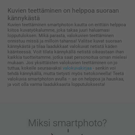
Kuvien teettäminen on helppoa suoraan
kännykästä
Kuvien teettäminen smartphoton kautta on erittäin helppoa
kiitos kuvatyökalumme, joka takaa juuri haluamasi
lopputuloksen. Mikä parasta, valokuvien teettäminen
onnistuu missä ja milloin tahansa! Valitse kuvat suoraan
kännykästä ja tilaa laadukkaat valokuvat netistä käden
käänteessä. Voit tilata kännykällä netistä oikeastaan ihan
kaikkia tuotteitamme, jotka saat personoitua oman mielesi
mukaan. Jos yksittäisten valokuvien teettäminen on jo
tuttua, kokeile seuraavaksi
valokuvakirjaa
- senkin voi
tehdä kännykällä, mutta tietysti myös tietokoneella! Teetä
valokuvia smartphoton avulla – se on helppoa ja hauskaa,
ja voit olla varma laadukkaasta lopputuloksesta!
Miksi
smartphoto
?