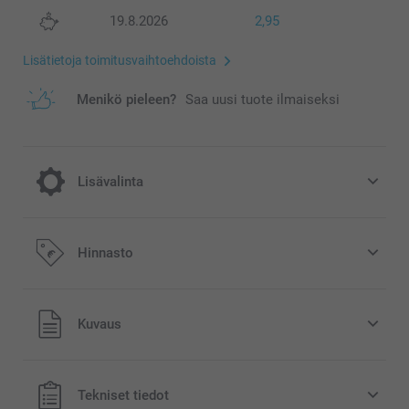
19.8.2026
2,95
Lisätietoja toimitusvaihtoehdoista
Menikö pieleen?
Saa uusi tuote ilmaiseksi
Lisävalinta
Väritehosteen
Hinnasto
Ilmainen
Kuvaus
Musta-valko
Sepia
Kaikki hinnat ovat euroina, sisältävät arvonlisäveron ja
Tekniset tiedot
eivät sisällä postikuluja.