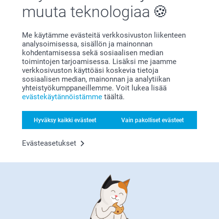
muuta teknologiaa
Liittyvät tuotteet
ja että tarkistamme niiden laadun, ota yhteyttä
asiakaspalveluun https://www.smartphoto.fi/faq
Lämpimät terveiset
Neliö Kuvat
Collection 52
Kirsi @smartphoto
Me käytämme evästeitä verkkosivuston liikenteen
3 mallia
12,95
analysoimisessa, sisällön ja mainonnan
Alkaen
0,16
kohdentamisessa sekä sosiaalisen median
toimintojen tarjoamisessa. Lisäksi me jaamme
(7 arvostelut)
verkkosivuston käyttöäsi koskevia tietoja
(77 arvostelut)
sosiaalisen median, mainonnan ja analytiikan
yhteistyökumppaneillemme. Voit lukea lisää
Jääkaappimagneetti
Supreme julisteet
evästekäytännöistämme
täältä.
Vaihteleva
Yli 10 mallia
Alkaen
9,95
4 mallia
Alkaen
4,95
Hyväksy kaikki evästeet
Vain pakolliset evästeet
(230 arvostelut)
(77 arvostelut)
Evästeasetukset
Vinkkejä ja niksejä Supreme
kuvat Vaihteleva -
tuotteeseen liittyen