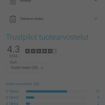
Kuvaus
eivät sisällä postikuluja.
Tekniset tiedot
Trustpilot tuotearvostelut
4.3
STÄ
5
Kieli
Kaikki arvostelut (28)
5 Tähtiä
19
4 Tähtiä
4
3 Tähtiä
2