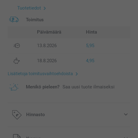
Tuotetiedot
Toimitus
Päivämäärä
Hinta
13.8.2026
5,95
18.8.2026
4,95
Lisätietoja toimitusvaihtoehdoista
Menikö pieleen?
Saa uusi tuote ilmaiseksi
Hinnasto
Kaikki hinnat ovat euroina, sisältävät arvonlisäveron ja