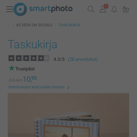
AS SEEN ON SOCIALS
TASKUKIRJA
Taskukirja
4.3
/
5
(28 arvostelut)
10,
95
Alkaen
toimituskulut eivät sisälly hintaan