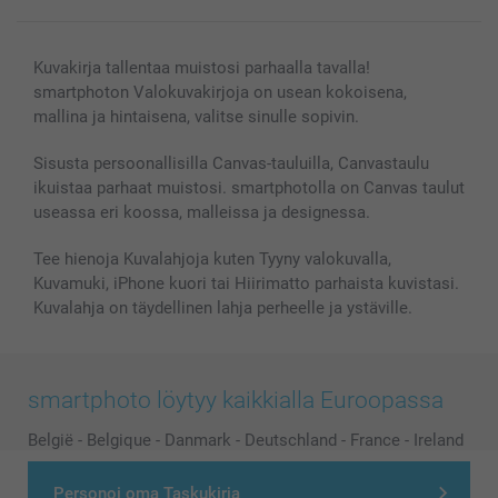
Kaikki kuvatuotteet
Kuvakirja tallentaa muistosi parhaalla tavalla!
smartphoton Valokuvakirjoja on usean kokoisena,
mallina ja hintaisena, valitse sinulle sopivin.
Sisusta persoonallisilla Canvas-tauluilla, Canvastaulu
ikuistaa parhaat muistosi. smartphotolla on Canvas taulut
useassa eri koossa, malleissa ja designessa.
Tee hienoja Kuvalahjoja kuten Tyyny valokuvalla,
Kuvamuki, iPhone kuori tai Hiirimatto parhaista kuvistasi.
Kuvalahja on täydellinen lahja perheelle ja ystäville.
smartphoto löytyy kaikkialla Euroopassa
België
-
Belgique
-
Danmark
-
Deutschland
-
France
-
Ireland
-
Nederland
-
Norge
-
Österreich
-
Schweiz
-
Suisse
-
Personoi oma Taskukirja
Switzerland
-
Suomi
-
Sverige
-
United Kingdom
-