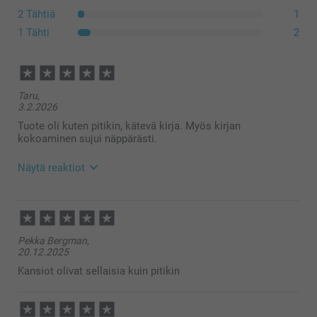
2 Tähtiä
1
1 Tähti
2
Taru,
3.2.2026
Tuote oli kuten pitikin, kätevä kirja. Myös kirjan
kokoaminen sujui näppärästi.
Näytä reaktiot
5.2.2026
11:52
Hei Taru,
Pekka Bergman,
Suuret kiitokset ⭐⭐⭐⭐⭐ tähdestä ja palautteesta, se
20.12.2025
on meille korvaamattoman tärkeää. Kiva että kirjan
kokoaminen oli helppoa 🥰
Kansiot olivat sellaisia kuin pitikin
Toivottavasti näemme pian taas smartphoto.fi -
osoitteessa.
Lämpimin kiitoksin,