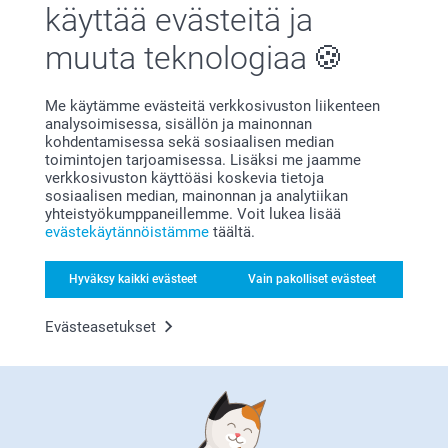
vaikka antaa lahjaksi, sen tilalle kuin vain irralliset
käyttää evästeitä ja
valokuvat.
Näytä reaktiot
Lämpimin kiitoksin,
muuta teknologiaa
Kirsi @smartphoto
11.11.2024
15:34
Me käytämme evästeitä verkkosivuston liikenteen
Hei Anna!
Näytä lisää
analysoimisessa, sisällön ja mainonnan
Suuret kiitokset 5 tähdestä ja palautteesta, se on
kohdentamisessa sekä sosiaalisen median
meille tärkeää. Kiva että pidät meidän Taskukirjasta,
toimintojen tarjoamisessa. Lisäksi me jaamme
Liittyvät tuotteet
se on ihanteellinen lasten käyttöön, tai vaikka antaa
verkkosivuston käyttöäsi koskevia tietoja
lahjaksi, sen tilalle kuin vain irralliset valokuvat.
sosiaalisen median, mainonnan ja analytiikan
yhteistyökumppaneillemme. Voit lukea lisää
Seinäkalenteri
Valokuvajuliste
Lämpimin kiitoksin,
evästekäytännöistämme
täältä.
Kaisa@smartphoto
6 mallia
Yli 10 mallia
Alkaen
16,95
Alkaen
4,95
Hyväksy kaikki evästeet
Vain pakolliset evästeet
(654 arvostelut)
(154 arvostelut)
Evästeasetukset
Neliö Kuvat
Collection 100
3 mallia
16,95
Alkaen
0,16
(20 arvostelut)
(77 arvostelut)