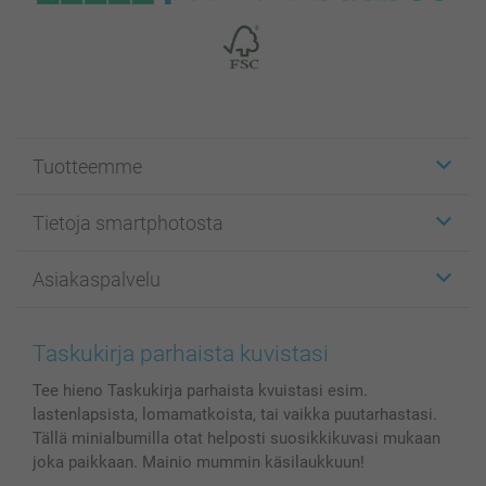
Tuotteemme
Etiketit
Tietoja smartphotosta
Kuvakortit
Kuvalahjat
Tietoja smartphotosta
Asiakaspalvelu
Kuvakirjat
Affiliate ohjelma
Canvas & Seinäkoristeet
Yleinen tietosuojalausunto
Ota yhteyttä & FAQ
Valokuvat, Julisteet & Taskukirjat
Evästekäytäntö
100% tyytyväisyystakuu
Taskukirja parhaista kuvistasi
Kännykkä & Tabletti
Sivukartta
smartbonus
Tee hieno Taskukirja parhaista kvuistasi esim.
MyNameBook
Ehdot/takuut
Hinnat & maksutavat
lastenlapsista, lomamatkoista, tai vaikka puutarhastasi.
Kuvakalenterit & Päivyrit
Investor Relations
Tilausten tila
Tällä minialbumilla otat helposti suosikkikuvasi mukaan
Valokuvakehykset & Lisätarvikkeet
joka paikkaan. Mainio mummin käsilaukkuun!
Lahjakortti