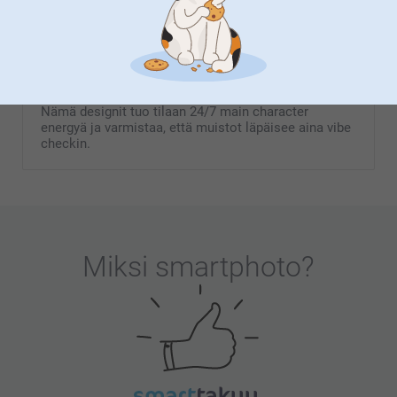
Island Vibes
Levelaa sun aesthetic upeilla sunset gradienteilla ja
trooppisilla asetteluilla, jotka muuttavat sun photo
dumpit suoraan galleriatason mestariteoksiksi.
Nämä designit tuo tilaan 24/7 main character
energyä ja varmistaa, että muistot läpäisee aina vibe
checkin.
Miksi
smartphoto
?