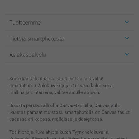
Tuotteemme
Etiketit
Tietoja smartphotosta
Kuvakortit
Kuvalahjat
Tietoja smartphotosta
Asiakaspalvelu
Kuvakirjat
Affiliate ohjelma
Canvas & Seinäkoristeet
Yleinen tietosuojalausunto
Ota yhteyttä & FAQ
Valokuvat, Julisteet & Taskukirjat
Evästekäytäntö
100% tyytyväisyystakuu
Kuvakirja tallentaa muistosi parhaalla tavalla!
Kännykkä & Tabletti
Sivukartta
smartbonus
smartphoton Valokuvakirjoja on usean kokoisena,
MyNameBook
Ehdot/takuut
Hinnat & maksutavat
mallina ja hintaisena, valitse sinulle sopivin.
Kuvakalenterit & Päivyrit
Investor Relations
Tilausten tila
Valokuvakehykset & Lisätarvikkeet
Sisusta persoonallisilla Canvas-tauluilla, Canvastaulu
ikuistaa parhaat muistosi. smartphotolla on Canvas taulut
Lahjakortti
useassa eri koossa, malleissa ja designessa.
Kaikki kuvatuotteet
Tee hienoja Kuvalahjoja kuten Tyyny valokuvalla,
Kuvamuki, iPhone kuori tai Hiirimatto parhaista kuvistasi.