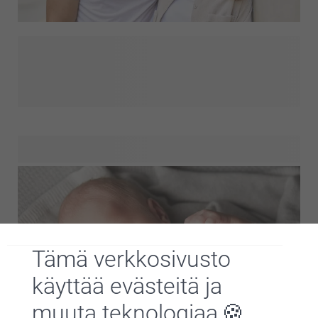
Kummivanhempien lahjat ovat enemmän kuin vain
muistoesineitä; ne ovat osoituksia kiitollisuudesta heidän
tuestaan ja rakkaudestaan. Huomaavainen lahja huomioi
heidän sitoumisensa ja rohkaisee heitä omaksumaan
roolinsa lapsesi elämässä. Olipa kyseessä personoitu
muistoesine, käytännöllinen esine tai jotakin, joka luo
yhteisiä muistoja, oikea lahja voi vahvistaa
kummivanhempien ja kummilapsen välistä sidettä.
Tämä verkkosivusto
käyttää evästeitä ja
muuta teknologiaa