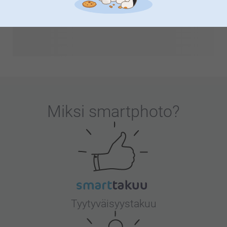
Tervetuloa Baby & Mom -universumiimme, jossa voit
juhlistaa ja vaalia tätä elämäsi erityistä aikaa. Löydät
valikoimastamme luovia tapoja ilmoittaa raskaudestasi,
kauniita vauvalahjoja sekä räätälöityjä syntymäilmoituksia.
Inspiroidu ideoista vauvakutsujen koristeluun ja tutustu
ainutlaatuisiin muistoesineisiin, jotka tekevät tästä
hetkestä unohtumattoman. Olitpa valmistautumassa
pienokaisen saapumiseen tai juhlimassa läheistesi kanssa,
Miksi
smartphoto
?
kokoelmamme tarjoaa lukemattomia tapoja lisätä
persoonallista kosketusta. Tutustu shoppiimme, löydä
inspiraatiota ja paljon muuta!
Tyytyväisyystakuu