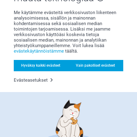
Me käytämme evästeitä verkkosivuston liikenteen
Etsitkö lahjaideoita vastasyntyneille? Personoitu
analysoimisessa, sisällön ja mainonnan
syntymälahja on aina hyvä idea. Miten olisi
, jossa on
kohdentamisessa sekä sosiaalisen median
vauvan nimi, tai suloinen
, josta tulee hänen
toimintojen tarjoamisessa. Lisäksi me jaamme
verkkosivuston käyttöäsi koskevia tietoja
paras ystävänsä? Haluatko antaa jotakin, jota vauva ja
sosiaalisen median, mainonnan ja analytiikan
vanhemmat rakastavat ikuisesti? Anna heille
yhteistyökumppaneillemme. Voit lukea lisää
, jossa he voivat säilyttää ultraäänikuvia,
evästekäytännöistämme
täältä.
ensimmäisen hiuskiehkuran ja muita muistoja kauniilla ja
ainutlaatuisella tavalla. Olemme tehneet valikoiman
Hyväksy kaikki evästeet
Vain pakolliset evästeet
suloisimmista vauvalahjoista vauvalahjakauppaamme.
Tutustu ja inspiroidu!
Evästeasetukset