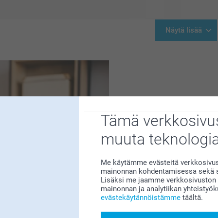
Näytä lisää
Tämä verkkosivus
muuta teknologi
Kun vauva syntyy, monet tu
on juuri tehnyt uskomatto
hauskalla ja personoidulla l
Me käytämme evästeitä verkkosivust
mainonnan kohdentamisessa sekä so
? Nämä lahjat
Lisäksi me jaamme verkkosivuston k
lahjaan henkilökohtaista ko
mainonnan ja analytiikan yhteistyö
personoituja äitiyslahjaide
evästekäytännöistämme
täältä.