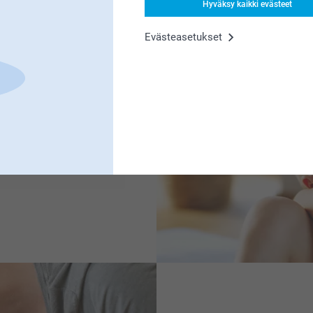
Hyväksy kaikki evästeet
Evästeasetukset
erityistä, mutta se voi
uona pian ja suunnitteletko
loinen ele! Jos etsit
ilökohtaisista leluista
kanssa – löydät kaiken