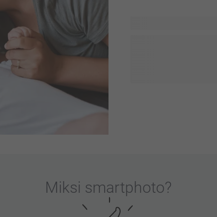
Tervetuloa Baby & Mom -uni
erityistä aikaa. Löydät va
kauniita vauvalahjoja sekä 
vauvakutsujen koristeluun j
tästä hetkestä unohtumat
tai juhlimassa läheistesi
persoonallista kosketusta.
Miksi
smartphoto
?