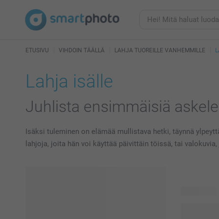
ETUSIVU
VIHDOIN TÄÄLLÄ
LAHJA TUOREILLE VANHEMMILLE
L
Lahja isälle
Juhlista ensimmäisiä askele
Isäksi tuleminen on elämää mullistava hetki, täynnä ylpeyttä
lahjoja, joita hän voi käyttää päivittäin töissä, tai valoku
98 tuotetta