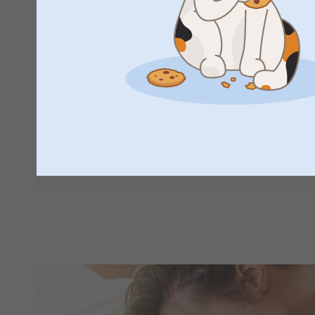
Isoveljeksi tai -siskoksi tuleminen on todella jännittävää ja 
myös vaatia hieman totuttelua. Aiotko vierailla pikkuisen l
lahjan tuomista vanhemmalle sisarukselle? Se on todella su
lahjaideoita sisaruksille, olet tullut oikeaan paikkaan. Henk
hauskoihin kirjoihin, joita voi lukea yhdessä äidin ja isän 
sisarusten lahjakaupasta!