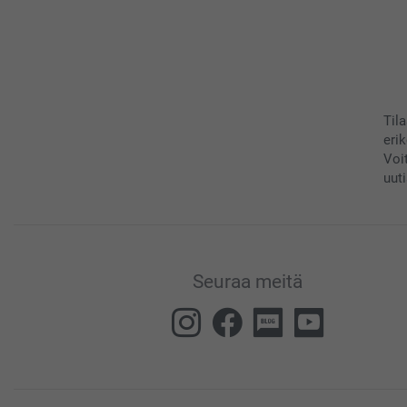
Til
eri
Voi
uuti
Seuraa meitä