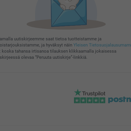
aamalla uutiskirjeemme saat tietoa tuotteistamme ja
koistarjouksistamme, ja hyväksyt näin
Yleisen Tietosuojalausuma
t koska tahansa irtisanoa tilauksen klikkaamalla jokaisessa
skirjeessä olevaa “Peruuta uutiskirje”-linkkiä.