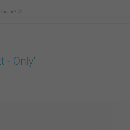
t - Only
"
a