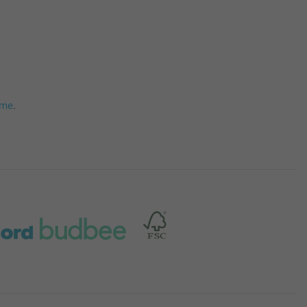
mme
.