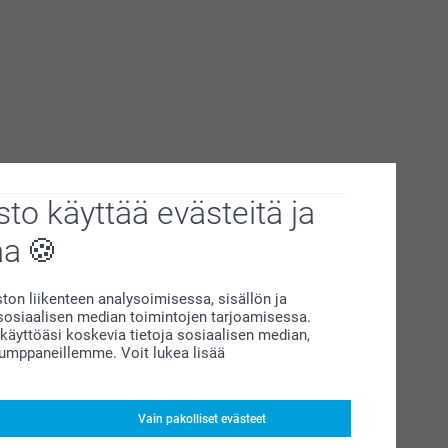
to käyttää evästeitä ja
aa
on liikenteen analysoimisessa, sisällön ja
siaalisen median toimintojen tarjoamisessa.
äyttöäsi koskevia tietoja sosiaalisen median,
kumppaneillemme. Voit lukea lisää
Vain pakolliset evästeet