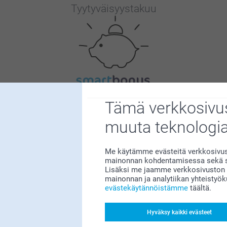
Tyytyväisyystakuu
Bonusta kaikista tilauksista
Tämä verkkosivus
muuta teknologi
Me käytämme evästeitä verkkosivust
mainonnan kohdentamisessa sekä so
Lisäksi me jaamme verkkosivuston k
mainonnan ja analytiikan yhteistyö
Etsitkö inspiraatiota?
evästekäytännöistämme
täältä.
Hyväksy kaikki evästeet