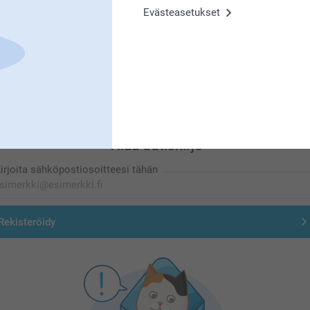
Evästeasetukset
Olemme täällä sinun vuoksesi
Tilaa uutiskirje
irjoita sähköpostiosoitteesi tähän
Rekisteröidy