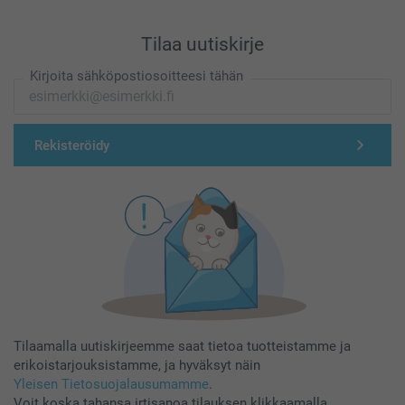
Tilaa uutiskirje
Kirjoita sähköpostiosoitteesi tähän
Rekisteröidy
Tilaamalla uutiskirjeemme saat tietoa tuotteistamme ja
erikoistarjouksistamme, ja hyväksyt näin
Yleisen Tietosuojalausumamme
.
Voit koska tahansa irtisanoa tilauksen klikkaamalla