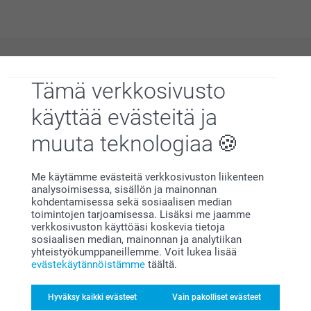
Miksi
smartphoto
?
Tämä verkkosivusto
käyttää evästeitä ja
muuta teknologiaa
Me käytämme evästeitä verkkosivuston liikenteen
analysoimisessa, sisällön ja mainonnan
kohdentamisessa sekä sosiaalisen median
Tyytyväisyystakuu
toimintojen tarjoamisessa. Lisäksi me jaamme
verkkosivuston käyttöäsi koskevia tietoja
sosiaalisen median, mainonnan ja analytiikan
yhteistyökumppaneillemme. Voit lukea lisää
evästekäytännöistämme
täältä.
Hyväksy kaikki evästeet
Vain pakolliset evästeet