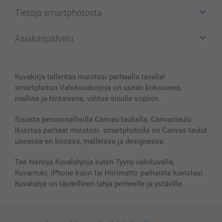
Etiketit
Tietoja smartphotosta
Kuvakortit
Kuvalahjat
Tietoja smartphotosta
Asiakaspalvelu
Kuvakirjat
Affiliate ohjelma
Canvas & Seinäkoristeet
Yleinen tietosuojalausunto
Ota yhteyttä & FAQ
Valokuvat, Julisteet & Taskukirjat
Evästekäytäntö
100% tyytyväisyystakuu
Kuvakirja tallentaa muistosi parhaalla tavalla!
Kännykkä & Tabletti
Sivukartta
smartbonus
smartphoton Valokuvakirjoja on usean kokoisena,
MyNameBook
Ehdot/takuut
Hinnat & maksutavat
mallina ja hintaisena, valitse sinulle sopivin.
Kuvakalenterit & Päivyrit
Investor Relations
Tilausten tila
Valokuvakehykset & Lisätarvikkeet
Sisusta persoonallisilla Canvas-tauluilla, Canvastaulu
ikuistaa parhaat muistosi. smartphotolla on Canvas taulut
Lahjakortti
useassa eri koossa, malleissa ja designessa.
Kaikki kuvatuotteet
Tee hienoja Kuvalahjoja kuten Tyyny valokuvalla,
Kuvamuki, iPhone kuori tai Hiirimatto parhaista kuvistasi.
Kuvalahja on täydellinen lahja perheelle ja ystäville.