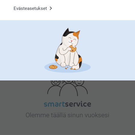
Evästeasetukset
Bonusta kaikista tilauksista
Etsitkö inspiraatiota?
Olemme täällä sinun vuoksesi