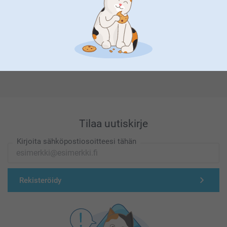
Olemme täällä sinun vuoksesi
Tilaa uutiskirje
Kirjoita sähköpostiosoitteesi tähän
Rekisteröidy