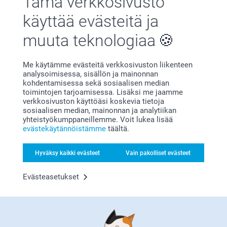
Tämä verkkosivusto
käyttää evästeitä ja
Tyytyväisyystakuu
muuta teknologiaa
Me käytämme evästeitä verkkosivuston liikenteen
analysoimisessa, sisällön ja mainonnan
kohdentamisessa sekä sosiaalisen median
toimintojen tarjoamisessa. Lisäksi me jaamme
verkkosivuston käyttöäsi koskevia tietoja
sosiaalisen median, mainonnan ja analytiikan
Bonusta kaikista tilauksista
yhteistyökumppaneillemme. Voit lukea lisää
evästekäytännöistämme
täältä.
Hyväksy kaikki evästeet
Vain pakolliset evästeet
Evästeasetukset
Etsitkö inspiraatiota?