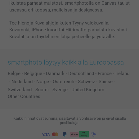
ikuistaa parhaat muistosi. smartphotolla on Canvas taulut
Lahjakortti
useassa eri koossa, malleissa ja designessa.
Kaikki kuvatuotteet
Tee hienoja Kuvalahjoja kuten Tyyny valokuvalla,
Kuvamuki, iPhone kuori tai Hiirimatto parhaista kuvistasi.
Kuvalahja on täydellinen lahja perheelle ja ystäville.
smartphoto löytyy kaikkialla Euroopassa
België
-
Belgique
-
Danmark
-
Deutschland
-
France
-
Ireland
-
Nederland
-
Norge
-
Österreich
-
Schweiz
-
Suisse
-
Switzerland
-
Suomi
-
Sverige
-
United Kingdom
-
Other Countries
Kaikki hinnat ovat euroina, sisältävät arvonlisäveron ja eivät sisällä
postikuluja.