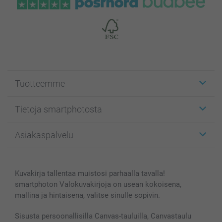
Tuotteemme
Etiketit
Tietoja smartphotosta
Kuvakortit
Kuvalahjat
Tietoja smartphotosta
Asiakaspalvelu
Kuvakirjat
Affiliate ohjelma
Canvas & Seinäkoristeet
Yleinen tietosuojalausunto
Ota yhteyttä & FAQ
Valokuvat, Julisteet & Taskukirjat
Evästekäytäntö
100% tyytyväisyystakuu
Kuvakirja tallentaa muistosi parhaalla tavalla!
Kännykkä & Tabletti
Sivukartta
smartbonus
smartphoton Valokuvakirjoja on usean kokoisena,
MyNameBook
Ehdot/takuut
Hinnat & maksutavat
mallina ja hintaisena, valitse sinulle sopivin.
Kuvakalenterit & Päivyrit
Investor Relations
Tilausten tila
Valokuvakehykset & Lisätarvikkeet
Sisusta persoonallisilla Canvas-tauluilla, Canvastaulu