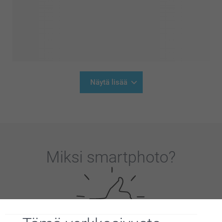
Näytä lisää
Miksi
smartphoto
?