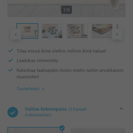
1/6
Tilaa missä ikinä oletkin, milloin ikinä haluat!
Laadukas viimeistely
Katsokaa taaksepäin iloisin mielin noihin arvokkaisiin
muistoihin!
Tuotetiedot
Valitse kokoonpano
(3 Paneeli
Kolmiosainen)