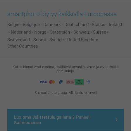
smartphoto löytyy kaikkialla Euroopassa
België
-
Belgique
-
Danmark
-
Deutschland
-
France
-
Ireland
-
Nederland
-
Norge
-
Österreich
-
Schweiz
-
Suisse
-
Switzerland
-
Suomi
-
Sverige
-
United Kingdom
-
Other Countries
Kaikki hinnat ovat euroina, sisältävät arvonlisäveron ja eivät sisällä
postikuluja.
© smartphoto group. All rights reserved
Luo oma Julistetaulu galleria 3 Paneeli
Kolmiosainen