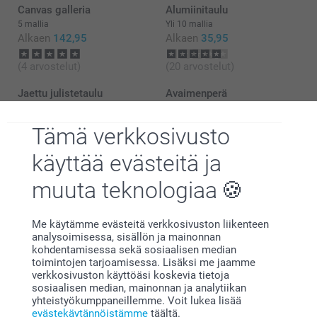
Canvas galleria
Alumiinitaulu
5 mallia
Yli 10 mallia
Alkaen
142,95
Alkaen
35,95
(4 arvostelut)
(20 arvostelut)
Jaettu julistetaulu
Avaimenperä
3 mallia
4 mallia
Alkaen
137,95
Alkaen
10,95
Mitkä ovat sommitelmani Forex-levyjen tarkat mitat?
Tämä verkkosivusto
(74 arvostelut)
käyttää evästeitä ja
muuta teknologiaa
Me käytämme evästeitä verkkosivuston liikenteen
analysoimisessa, sisällön ja mainonnan
Miksi
smartphoto
?
kohdentamisessa sekä sosiaalisen median
toimintojen tarjoamisessa. Lisäksi me jaamme
verkkosivuston käyttöäsi koskevia tietoja
sosiaalisen median, mainonnan ja analytiikan
yhteistyökumppaneillemme. Voit lukea lisää
evästekäytännöistämme
täältä.