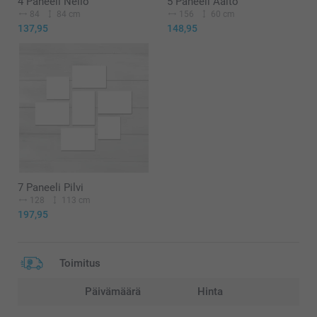
4 Paneeli Neliö
5 Paneeli Aalto
84
84 cm
156
60 cm
137,95
148,95
7 Paneeli Pilvi
128
113 cm
197,95
Toimitus
Päivämäärä
Hinta