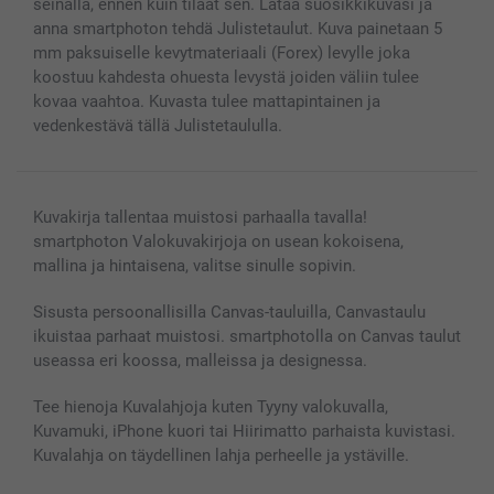
seinällä, ennen kuin tilaat sen. Lataa suosikkikuvasi ja
Valokuvakehykset & Lisätarvikkeet
anna smartphoton tehdä Julistetaulut. Kuva painetaan 5
Lahjakortti
mm paksuiselle kevytmateriaali (Forex) levylle joka
koostuu kahdesta ohuesta levystä joiden väliin tulee
Kaikki kuvatuotteet
kovaa vaahtoa. Kuvasta tulee mattapintainen ja
vedenkestävä tällä Julistetaululla.
Kuvakirja tallentaa muistosi parhaalla tavalla!
smartphoton Valokuvakirjoja on usean kokoisena,
mallina ja hintaisena, valitse sinulle sopivin.
Sisusta persoonallisilla Canvas-tauluilla, Canvastaulu
ikuistaa parhaat muistosi. smartphotolla on Canvas taulut
useassa eri koossa, malleissa ja designessa.
Tee hienoja Kuvalahjoja kuten Tyyny valokuvalla,
Kuvamuki, iPhone kuori tai Hiirimatto parhaista kuvistasi.
Kuvalahja on täydellinen lahja perheelle ja ystäville.