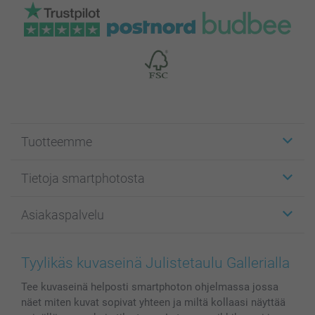
Tuotteemme
Etiketit
Tietoja smartphotosta
Kuvakortit
Kuvalahjat
Tietoja smartphotosta
Asiakaspalvelu
Kuvakirjat
Affiliate ohjelma
Canvas & Seinäkoristeet
Yleinen tietosuojalausunto
Ota yhteyttä & FAQ
Valokuvat, Julisteet & Taskukirjat
Evästekäytäntö
100% tyytyväisyystakuu
Tyylikäs kuvaseinä Julistetaulu Gallerialla
Kännykkä & Tabletti
Sivukartta
smartbonus
Tee kuvaseinä helposti smartphoton ohjelmassa jossa
MyNameBook
Ehdot/takuut
Hinnat & maksutavat
näet miten kuvat sopivat yhteen ja miltä kollaasi näyttää
Kuvakalenterit & Päivyrit
Investor Relations
Tilausten tila