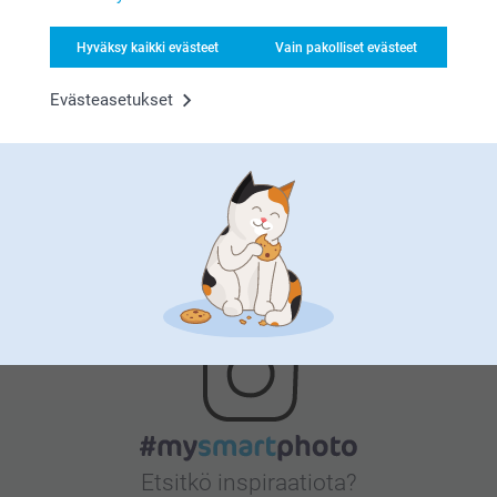
Hyväksy kaikki evästeet
Vain pakolliset evästeet
Tyytyväisyystakuu
Evästeasetukset
Bonusta kaikista tilauksista
Etsitkö inspiraatiota?