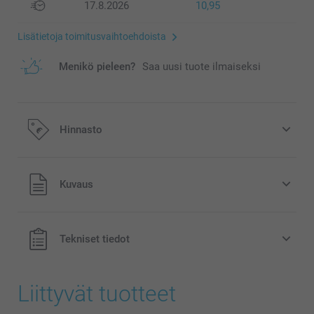
17.8.2026
10,95
Lisätietoja toimitusvaihtoehdoista
Menikö pieleen?
Saa uusi tuote ilmaiseksi
Hinnasto
Kaikki hinnat ovat euroina, sisältävät arvonlisäveron ja
Kuvaus
eivät sisällä postikuluja.
Tekniset tiedot
Liittyvät tuotteet