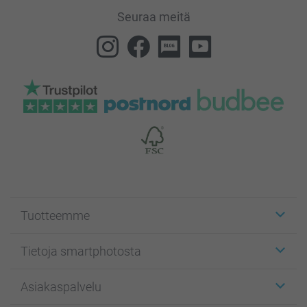
Seuraa meitä
Tuotteemme
Etiketit
Tietoja smartphotosta
Kuvakortit
Kuvalahjat
Tietoja smartphotosta
Asiakaspalvelu
Kuvakirjat
Affiliate ohjelma