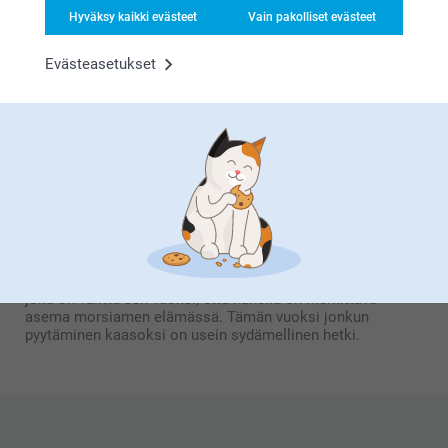
hääseremoniassa samalla kun annat hänelle
Hyväksy kaikki evästeet
Vain pakolliset evästeet
henkilökohtaisen lahjan, jota hän tulee vaalimaan ikuisesti,
luoden pysyvän muistutuksen hänen tärkeydestään teille
pariskuntana.
Evästeasetukset
Enemmän kuin morsiusneito: kaason rooli
Kaasoilla on tärkeämpi rooli kuin morsiusneidoilla ja juuri
se tekee asemasta erityisen. Vaikka morsiusneidot
auttavat luomaan iloista tunnelmaa ja tarjoavat tukea koko
juhlan ajan, kaaso on morsiamen tärkein tuki ja turva. Hän
auttaa usein
polttareiden
, suunnittelussa, pitää asiat
sujuvina tärkeänä päivänä ja tarjoaa henkistä tukea alusta
loppuun. Morsiusneidot jakavat hauskanpidon, mutta kaaso
on morsianta lähimpänä – luotettu ystävä tai perheenjäsen,
joka on valittu sen vuoksi, että hänellä on merkittävä
asema morsiamen elämässä. Tämän vuoksi jonkun
pyytäminen kaasoksi on usein sydämellinen hetki.