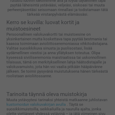
Tutustu luoviin ideoihimme alla ja löydä täydellinen tapa
pyytää läheisintä ystävääsi, veljeäsi, siskoasi tai muuta
perheenjäsentäsi seisomaan rinnallasi ja todistamaan tätä
tärkeää virstanpylvästä elämässäsi.
Kerro se kuvilla: luovat kortit ja
muistoesineet
Persoonallinen valokuvakortti tai muistoesine on
yksinkertainen mutta koskettava tapa pyytää bestmania tai
kaasoa toimimaan avioliittoseremoniassa vihkitodistajana.
Valitse suosikkikuva sinusta ja puolisostasi, lisää
sydämellinen viestisi ja anna yllätyksen toteutua. Olipa
kyseessä siviiliseremonia maistraatissa tai uskonnollinen
tilaisuus, tämä on merkityksellinen lahja häätodistajalle ja
valokuvamuisto, jota hän voi vaalia pitkään hääpäivänne
jälkeen. Se toimii pysyvänä muistutuksena hänen tärkeästä
roolistaan avioliitossanne.
Tarinoita täynnä oleva muistokirja
Muuta ystävyytesi tarinaksi yhteistä matkaanne juhlistavan
kustomoidun valokuvakirjan avulla
. Täytä se
suosikkimuistoilla, seikkailuilla ja naurulla ajalta, jonka
olette viettäneet yhdessä ystävinä – ja jätä viimeinen sivu