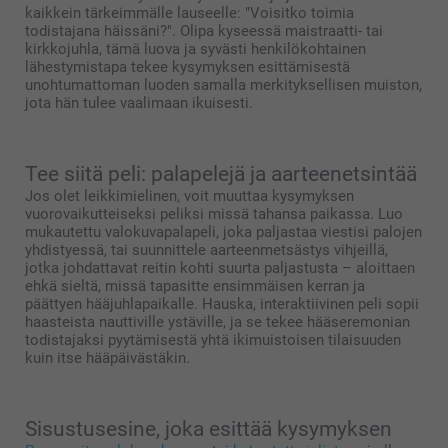
kaikkein tärkeimmälle lauseelle: "Voisitko toimia
todistajana häissäni?". Olipa kyseessä maistraatti- tai
kirkkojuhla, tämä luova ja syvästi henkilökohtainen
lähestymistapa tekee kysymyksen esittämisestä
unohtumattoman luoden samalla merkityksellisen muiston,
jota hän tulee vaalimaan ikuisesti.
Tee siitä peli: palapelejä ja aarteenetsintää
Jos olet leikkimielinen, voit muuttaa kysymyksen
vuorovaikutteiseksi peliksi missä tahansa paikassa. Luo
mukautettu valokuvapalapeli, joka paljastaa viestisi palojen
yhdistyessä, tai suunnittele aarteenmetsästys vihjeillä,
jotka johdattavat reitin kohti suurta paljastusta – aloittaen
ehkä sieltä, missä tapasitte ensimmäisen kerran ja
päättyen hääjuhlapaikalle. Hauska, interaktiivinen peli sopii
haasteista nauttiville ystäville, ja se tekee hääseremonian
todistajaksi pyytämisestä yhtä ikimuistoisen tilaisuuden
kuin itse hääpäivästäkin.
Sisustusesine, joka esittää kysymyksen