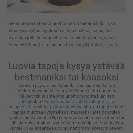
Tee suuresta hetkestä unohtumaton taikamukilla, joka
pitää kysymyksesi piilossa siihen saakka, kunnes se
täytetään jollakin kuumalla. Kun muki lämpenee, viesti
ilmestyy hitaasti – maaginen tapa kysyä jotakut…
Lisää
Luovia tapoja kysyä ystävää
bestmaniksi tai kaasoksi
Ystävän pyytäminen kaasoksi tai bestmaniksi on
ainutkertainen hetki, joka vaatii huolellista harkintaa.
Mikset tekisi siitä yhtä unohtumatonta kuin itse
juhlastakin?
Personoiduista valokuvakirjoista
ja
palapeleistä
muisto- ja sisustusesineisiin, on loputtomasti
tapoja muuttaa kysymyksesi muistoksi, jota hän tulee
vaalimaan ikuisesti. Olipa seremonianne maistraatissa tai
lähikirkossa, jonkun pyytäminen todistajaksi on erityinen
kunnia, joka ansaitsee unohtumattoman lähestymistavan.