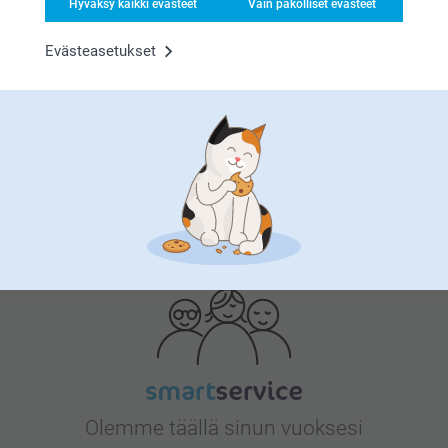
Hyväksy kaikki evästeet
Vain pakolliset evästeet
Evästeasetukset
Bonusta kaikista tilauksista
Etsitkö inspiraatiota?
Olemme täällä sinun vuoksesi