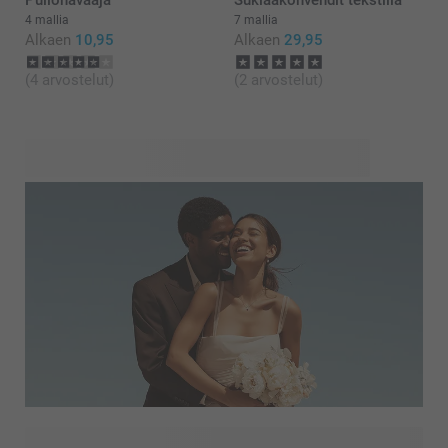
Pullonavaaja
Suklaakonvehdit tekstillä
4 mallia
7 mallia
Alkaen
10,95
Alkaen
29,95
(4 arvostelut)
(2 arvostelut)
Olette tehneet päätöksen viettää loppuelämänne yhdessä,