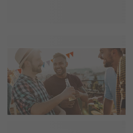
ja nyt onkin kutkuttavan jännittävää valmistella tulevaa
hääpäivää! smartphoto auttaa teitä tekemään suuresta
päivästänne mahdollisimman erityisen. Valikoimastamme
löydät niin hääkutsut, pöytäkoristeet, save the date -kortit,
kiitoslahjat vieraille, ja jopa kaikkea kivaa polttareihin!
Tehdään häistänne upeat ja päivästänne unohtumaton!
Oletko vastuussa polttareiden järjestämisestä ja etsimässä
ainutlaatuisia ja mieleenpainuvia tapoja tehdä tilaisuudesta