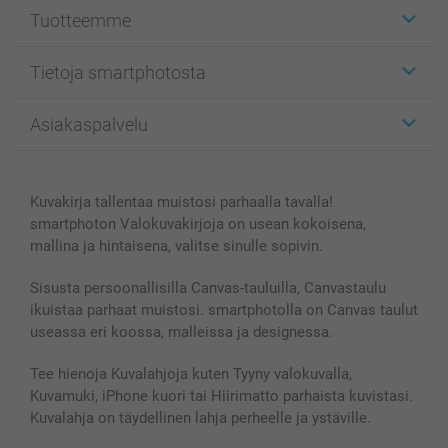
Tuotteemme
Etiketit
Tietoja smartphotosta
Kuvakortit
Kuvalahjat
Tietoja smartphotosta
Asiakaspalvelu
Kuvakirjat
Affiliate ohjelma
Canvas & Seinäkoristeet
Yleinen tietosuojalausunto
Ota yhteyttä & FAQ
Valokuvat, Julisteet & Taskukirjat
Evästekäytäntö
100% tyytyväisyystakuu
Kuvakirja tallentaa muistosi parhaalla tavalla!
Kännykkä & Tabletti
Sivukartta
smartbonus
smartphoton Valokuvakirjoja on usean kokoisena,
MyNameBook
Ehdot/takuut
Hinnat & maksutavat
mallina ja hintaisena, valitse sinulle sopivin.
Kuvakalenterit & Päivyrit
Investor Relations
Tilausten tila
Valokuvakehykset & Lisätarvikkeet
Sisusta persoonallisilla Canvas-tauluilla, Canvastaulu
ikuistaa parhaat muistosi. smartphotolla on Canvas taulut
Lahjakortti
useassa eri koossa, malleissa ja designessa.
Kaikki kuvatuotteet
Tee hienoja Kuvalahjoja kuten Tyyny valokuvalla,
Kuvamuki, iPhone kuori tai Hiirimatto parhaista kuvistasi.
Kuvalahja on täydellinen lahja perheelle ja ystäville.