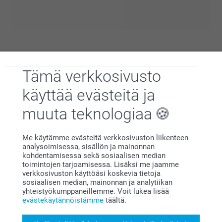
vieläkin erikoisempi? Olemme valinneet tuotteet juuri
tällaisiin tilanteisiin! Ne eivät ainoastaan tarjoa upeita
valokuvausmahdollisuuksia, vaan auttavat myös
tunnistamaan ryhmän vilkkaissa paikoissa. Lisäksi kaikki
tuntevat olonsa sisäpiiriläisiksi räätälöityjen tuotteiden
ansiosta.
Tämä verkkosivusto
Miksi
smartphoto
?
käyttää evästeitä ja
muuta teknologiaa
Me käytämme evästeitä verkkosivuston liikenteen
analysoimisessa, sisällön ja mainonnan
kohdentamisessa sekä sosiaalisen median
toimintojen tarjoamisessa. Lisäksi me jaamme
Tyytyväisyystakuu
verkkosivuston käyttöäsi koskevia tietoja
sosiaalisen median, mainonnan ja analytiikan
yhteistyökumppaneillemme. Voit lukea lisää
evästekäytännöistämme
täältä.