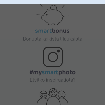
Bonusta kaikista tilauksista
Etsitkö inspiraatiota?