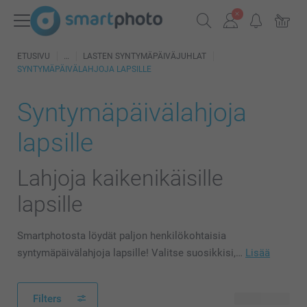
ETUSIVU
LASTEN SYNTYMÄPÄIVÄJUHLAT
SYNTYMÄPÄIVÄLAHJOJA LAPSILLE
Syntymäpäivälahjoja
lapsille
Lahjoja kaikenikäisille
lapsille
Smartphotosta löydät paljon henkilökohtaisia
syntymäpäivälahjoja lapsille! Valitse suosikkisi,…
Lisää
Filters
107 tuotetta