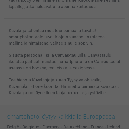
vauvanbody pienimmille tai oma henkilökohtainen esiliina
lapsille, jotka haluavat olla apurina keittiössä.
Kuvakirja tallentaa muistosi parhaalla tavalla!
smartphoton Valokuvakirjoja on usean kokoisena,
mallina ja hintaisena, valitse sinulle sopivin.
Sisusta persoonallisilla Canvas-tauluilla, Canvastaulu
ikuistaa parhaat muistosi. smartphotolla on Canvas taulut
useassa eri koossa, malleissa ja designessa.
Tee hienoja Kuvalahjoja kuten Tyyny valokuvalla,
Kuvamuki, iPhone kuori tai Hiirimatto parhaista kuvistasi.
Kuvalahja on täydellinen lahja perheelle ja ystäville.
smartphoto löytyy kaikkialla Euroopassa
België
-
Belgique
-
Danmark
-
Deutschland
-
France
-
Ireland