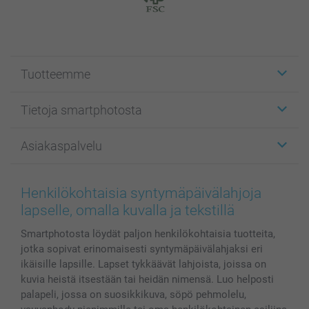
Tuotteemme
Etiketit
Tietoja smartphotosta
Kuvakortit
Kuvalahjat
Tietoja smartphotosta
Asiakaspalvelu
Kuvakirjat
Affiliate ohjelma
Canvas & Seinäkoristeet
Yleinen tietosuojalausunto
Ota yhteyttä & FAQ
Valokuvat, Julisteet & Taskukirjat
Evästekäytäntö
100% tyytyväisyystakuu
Henkilökohtaisia syntymäpäivälahjoja
Kännykkä & Tabletti
Sivukartta
smartbonus
lapselle, omalla kuvalla ja tekstillä
MyNameBook
Ehdot/takuut
Hinnat & maksutavat
Smartphotosta löydät paljon henkilökohtaisia ​​tuotteita,
Kuvakalenterit & Päivyrit
Investor Relations
Tilausten tila
jotka sopivat erinomaisesti syntymäpäivälahjaksi eri
Valokuvakehykset & Lisätarvikkeet
ikäisille lapsille. Lapset tykkäävät lahjoista, joissa on
Lahjakortti
kuvia heistä itsestään tai heidän nimensä. Luo helposti
Kaikki kuvatuotteet
palapeli, jossa on suosikkikuva, söpö pehmolelu,