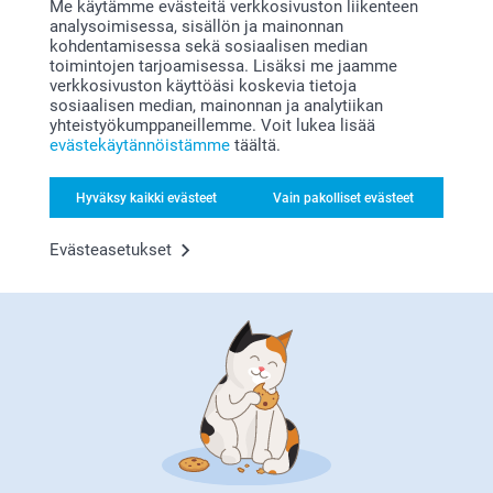
Me käytämme evästeitä verkkosivuston liikenteen
analysoimisessa, sisällön ja mainonnan
kohdentamisessa sekä sosiaalisen median
toimintojen tarjoamisessa. Lisäksi me jaamme
Persoonalliset lahjat ovat täydellinen tapa näyttää tärkeälle
verkkosivuston käyttöäsi koskevia tietoja
ihmiselle, kuinka paljon he sinulle merkitsevät. Harkittu ja
sosiaalisen median, mainonnan ja analytiikan
uniikki lahja saa vastaanottajan tuntemaan itsensä
yhteistyökumppaneillemme. Voit lukea lisää
evästekäytännöistämme
täältä.
erityiseksi. Iästä ja kiinnostuksen kohteista riip…
Lisää
Hyväksy kaikki evästeet
Vain pakolliset evästeet
Evästeasetukset
Miksi
smartphoto
?
Tyytyväisyystakuu