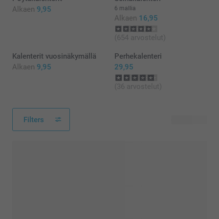
Alkaen
9,95
6 mallia
Alkaen
16,95
(654 arvostelut)
Kalenterit vuosinäkymällä
Perhekalenteri
Alkaen
9,95
29,95
(36 arvostelut)
Filters
15 tuotetta