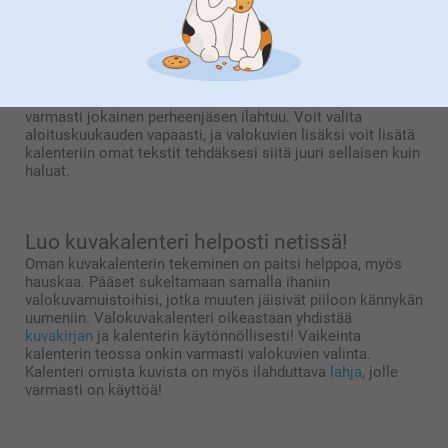
joka tilanteeseen!
Meiltä löydät malleja moneen käyttöön, esim. pöydälle,
seinälle ja keittiöön – löytyypä meiltä jopa
hiirimatto
, joka
samalla toimii kalenterina. Joulu-, syntymäpäivä tai
adventtikalenteri
omilla kuvilla on myös hauska idea, josta
varmasti jokainen perheenjäsen ilahtuu. Voit valita
aloituskuukauden vapaasti, ja valokuvien lisäksi voit lisätä
kalenteriin omat tekstit tehdäksesi siitä juuri sellaisen kuin
haluat.
Luo kuvakalenteri helposti netissä!
Oman kuvakalenterin tekeminen on paitsi helppoa, myös
hauskaa. Pääset sukeltamaan samalla ihaniin
valokuvamuistoihisi, jotka muuten jäisivät piiloon kännykän
uumeniin. Valokuvakalenteri oikeastaan yhdistää
kuvakirjan
ja kalenterin käytönnöllisesti! Vaikeinta
kalenterin teossa onkin varmasti valokuvien valinta.
Kalenteri omista kuvista on myös ilahduttava
lahja
, jolle
varmasti on käyttöä!