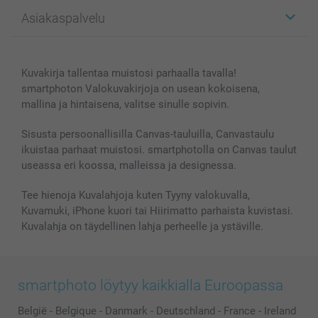
Kuvalahjat
Tietoja smartphotosta
Asiakaspalvelu
Kuvakirjat
Affiliate ohjelma
Canvas & Seinäkoristeet
Yleinen tietosuojalausunto
Ota yhteyttä & FAQ
Valokuvat, Julisteet & Taskukirjat
Evästekäytäntö
100% tyytyväisyystakuu
Kuvakirja tallentaa muistosi parhaalla tavalla!
Kännykkä & Tabletti
Sivukartta
smartbonus
smartphoton Valokuvakirjoja on usean kokoisena,
MyNameBook
Ehdot/takuut
Hinnat & maksutavat
mallina ja hintaisena, valitse sinulle sopivin.
Kuvakalenterit & Päivyrit
Investor Relations
Tilausten tila
Valokuvakehykset & Lisätarvikkeet
Sisusta persoonallisilla Canvas-tauluilla, Canvastaulu
ikuistaa parhaat muistosi. smartphotolla on Canvas taulut
Lahjakortti
useassa eri koossa, malleissa ja designessa.
Kaikki kuvatuotteet
Tee hienoja Kuvalahjoja kuten Tyyny valokuvalla,
Kuvamuki, iPhone kuori tai Hiirimatto parhaista kuvistasi.
Kuvalahja on täydellinen lahja perheelle ja ystäville.
smartphoto löytyy kaikkialla Euroopassa
België
-
Belgique
-
Danmark
-
Deutschland
-
France
-
Ireland