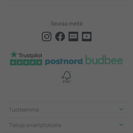
Seuraa meitä
Tuotteemme
Etiketit
Tietoja smartphotosta
Kuvakortit