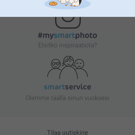
Etsitkö inspiraatiota?
Olemme täällä sinun vuoksesi
Tilaa uutiskirje