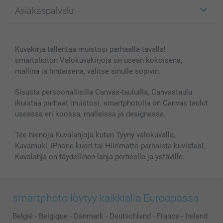
Kuvalahjat
Tietoja smartphotosta
Asiakaspalvelu
Kuvakirjat
Affiliate ohjelma
Canvas & Seinäkoristeet
Yleinen tietosuojalausunto
Ota yhteyttä & FAQ
Valokuvat, Julisteet & Taskukirjat
Evästekäytäntö
100% tyytyväisyystakuu
Kuvakirja tallentaa muistosi parhaalla tavalla!
Kännykkä & Tabletti
Sivukartta
smartbonus
smartphoton Valokuvakirjoja on usean kokoisena,
MyNameBook
Ehdot/takuut
Hinnat & maksutavat
mallina ja hintaisena, valitse sinulle sopivin.
Kuvakalenterit & Päivyrit
Investor Relations
Tilausten tila
Valokuvakehykset & Lisätarvikkeet
Sisusta persoonallisilla Canvas-tauluilla, Canvastaulu
ikuistaa parhaat muistosi. smartphotolla on Canvas taulut
Lahjakortti
useassa eri koossa, malleissa ja designessa.
Kaikki kuvatuotteet
Tee hienoja Kuvalahjoja kuten Tyyny valokuvalla,
Kuvamuki, iPhone kuori tai Hiirimatto parhaista kuvistasi.
Kuvalahja on täydellinen lahja perheelle ja ystäville.
smartphoto löytyy kaikkialla Euroopassa
België
-
Belgique
-
Danmark
-
Deutschland
-
France
-
Ireland