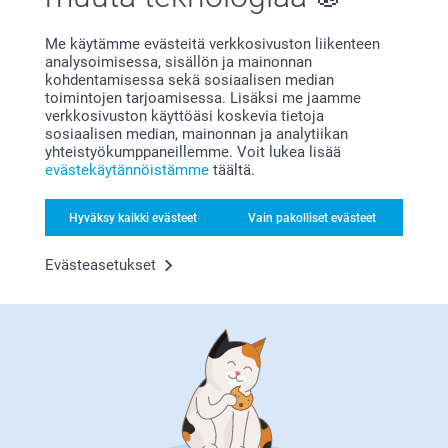
Me käytämme evästeitä verkkosivuston liikenteen
Miksi
smartphoto
?
analysoimisessa, sisällön ja mainonnan
kohdentamisessa sekä sosiaalisen median
toimintojen tarjoamisessa. Lisäksi me jaamme
verkkosivuston käyttöäsi koskevia tietoja
sosiaalisen median, mainonnan ja analytiikan
yhteistyökumppaneillemme. Voit lukea lisää
evästekäytännöistämme
täältä.
Hyväksy kaikki evästeet
Vain pakolliset evästeet
Tyytyväisyystakuu
Evästeasetukset
Bonusta kaikista tilauksista