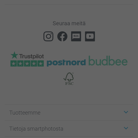
Seuraa meitä
Tuotteemme
Etiketit
Tietoja smartphotosta
Kuvakortit