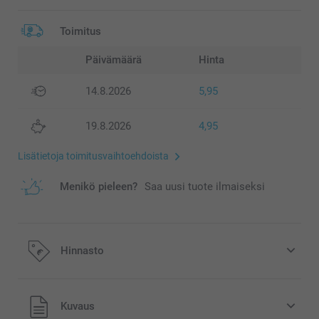
Toimitus
Päivämäärä
Hinta
14.8.2026
5,95
19.8.2026
4,95
Lisätietoja toimitusvaihtoehdoista
Menikö pieleen?
Saa uusi tuote ilmaiseksi
Hinnasto
Kaikki hinnat ovat euroina, sisältävät arvonlisäveron ja
Kuvaus
eivät sisällä postikuluja.