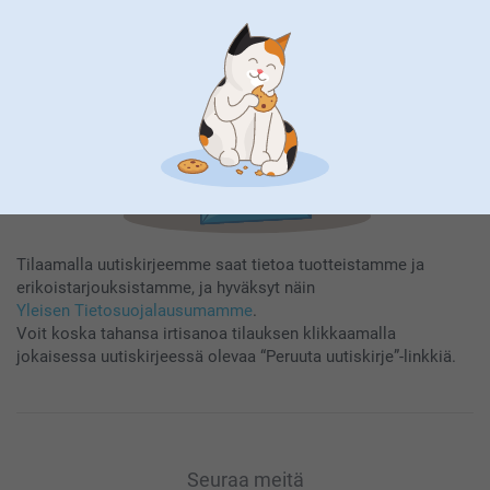
Rekisteröidy
Tilaamalla uutiskirjeemme saat tietoa tuotteistamme ja
erikoistarjouksistamme, ja hyväksyt näin
Yleisen Tietosuojalausumamme
.
Voit koska tahansa irtisanoa tilauksen klikkaamalla
jokaisessa uutiskirjeessä olevaa “Peruuta uutiskirje”-linkkiä.
Seuraa meitä