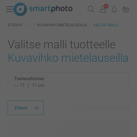
ETUSIVU
KUVAVIHKO MIETELAUSEILLA
VALITSE MALLI
Valitse malli tuotteelle
Kuvavihko mietelauseilla
Tuoteselostus:
11
11 cm
Filters
12 käytettävissä olevaa mallia