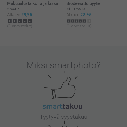
Arja
Makuualusta koira ja kissa
Brodeerattu pyyhe
2 mallia
Yli 10 mallia
Alkaen
29,95
Alkaen
28,95
(1 arvostelut)
(1 arvostelut)
Miksi
smartphoto
?
Tyytyväisyystakuu