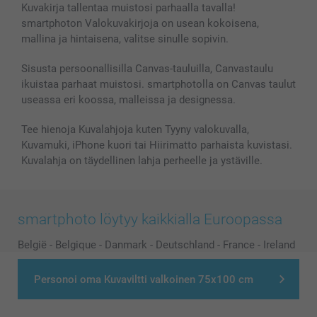
Kuvakirja tallentaa muistosi parhaalla tavalla!
smartphoton Valokuvakirjoja on usean kokoisena,
mallina ja hintaisena, valitse sinulle sopivin.
Sisusta persoonallisilla Canvas-tauluilla, Canvastaulu
ikuistaa parhaat muistosi. smartphotolla on Canvas taulut
useassa eri koossa, malleissa ja designessa.
Tee hienoja Kuvalahjoja kuten Tyyny valokuvalla,
Kuvamuki, iPhone kuori tai Hiirimatto parhaista kuvistasi.
Kuvalahja on täydellinen lahja perheelle ja ystäville.
smartphoto löytyy kaikkialla Euroopassa
België
-
Belgique
-
Danmark
-
Deutschland
-
France
-
Ireland
-
Nederland
-
Norge
-
Österreich
-
Schweiz
-
Suisse
-
Personoi oma Kuvaviltti valkoinen 75x100 cm
Switzerland
-
Suomi
-
Sverige
-
United Kingdom
-
Other Countries