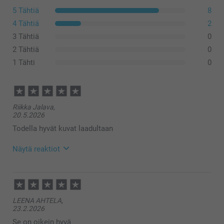
5 Tähtiä
8
4 Tähtiä
2
3 Tähtiä
0
2 Tähtiä
0
1 Tähti
0
Riikka Jalava,
20.5.2026
Todella hyvät kuvat laadultaan
Näytä reaktiot
27.5.2026
14:53
Hei Riikka,
LEENA AHTELA,
Suuret kiitokset ⭐⭐⭐⭐⭐tähdestä ja palautteesta, se
23.2.2026
on meille erittäin tärkeää. Kiva että pidät kuvaviltistä
🥰
Se on oikein hyvä