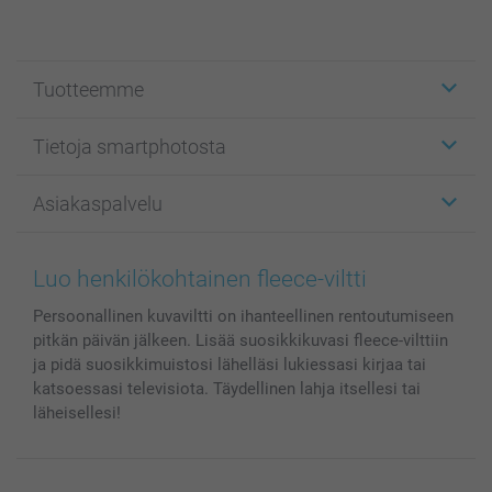
Tuotteemme
Etiketit
Tietoja smartphotosta
Kuvakortit
Kuvalahjat
Tietoja smartphotosta
Asiakaspalvelu
Kuvakirjat
Affiliate ohjelma
Canvas & Seinäkoristeet
Yleinen tietosuojalausunto
Ota yhteyttä & FAQ
Valokuvat, Julisteet & Taskukirjat
Evästekäytäntö
100% tyytyväisyystakuu
Luo henkilökohtainen fleece-viltti
Kännykkä & Tabletti
Sivukartta
smartbonus
Persoonallinen kuvaviltti on ihanteellinen rentoutumiseen
MyNameBook
Ehdot/takuut
Hinnat & maksutavat
pitkän päivän jälkeen. Lisää suosikkikuvasi fleece-vilttiin
Kuvakalenterit & Päivyrit
Investor Relations
Tilausten tila
ja pidä suosikkimuistosi lähelläsi lukiessasi kirjaa tai
Valokuvakehykset & Lisätarvikkeet
katsoessasi televisiota. Täydellinen lahja itsellesi tai
Lahjakortti
läheisellesi!
Kaikki kuvatuotteet