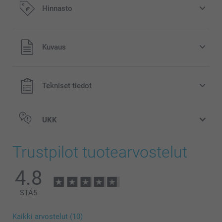
Hinnasto
Kaikki hinnat ovat euroina, sisältävät arvonlisäveron ja
Kuvaus
eivät sisällä postikuluja.
Tekniset tiedot
UKK
Trustpilot tuotearvostelut
4.8
STÄ
5
Kaikki arvostelut (10)