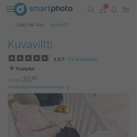
JOULU ON TAAS
KUVAVILTTI
Kuvaviltti
4.8
/
5
(10 arvostelut)
35,
95
Alkaen
toimituskulut eivät sisälly hintaan