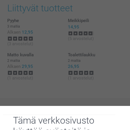
Liittyvät tuotteet
Pyyhe
Meikkipeili
3 mallia
14,95
Alkaen
12,95
(5 arvostelut)
(3 arvostelut)
Matto kuvalla
Toalettilaukku
2 mallia
2 mallia
Alkaen
29,95
26,95
(1 arvostelut)
(1 arvostelut)
Miksi
smartphoto
?
Tämä verkkosivusto