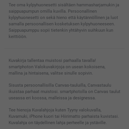
Kännykkä & Tabletti
Sivukartta
smartbonus
Tee oma kylpyhuonesetti sisältäen hammasharjamukin ja
MyNameBook
Ehdot/takuut
Hinnat & maksutavat
saippuapumpun omilla kuvilla. Persoonallinen
Kuvakalenterit & Päivyrit
Investor Relations
Tilausten tila
kylpyhuonesetti on sekä hieno että käytännöllinen ja luot
Valokuvakehykset & Lisätarvikkeet
samalla persoonallisen kosketuksen kylpyhuoneeseen.
Lahjakortti
Saippuapumppu sopii tietenkin yhtähyvin suihkuun kun
keittiöön.
Kaikki kuvatuotteet
Kuvakirja tallentaa muistosi parhaalla tavalla!
smartphoton Valokuvakirjoja on usean kokoisena,
mallina ja hintaisena, valitse sinulle sopivin.
Sisusta persoonallisilla Canvas-tauluilla, Canvastaulu
ikuistaa parhaat muistosi. smartphotolla on Canvas taulut
useassa eri koossa, malleissa ja designessa.
Tee hienoja Kuvalahjoja kuten Tyyny valokuvalla,
Kuvamuki, iPhone kuori tai Hiirimatto parhaista kuvistasi.
Kuvalahja on täydellinen lahja perheelle ja ystäville.