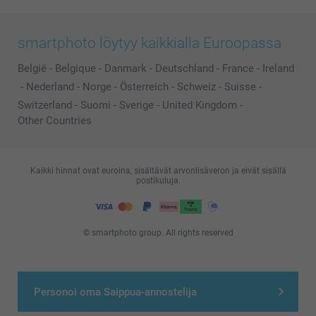
smartphoto löytyy kaikkialla Euroopassa
België
-
Belgique
-
Danmark
-
Deutschland
-
France
-
Ireland
-
Nederland
-
Norge
-
Österreich
-
Schweiz
-
Suisse
-
Switzerland
-
Suomi
-
Sverige
-
United Kingdom
-
Other Countries
Kaikki hinnat ovat euroina, sisältävät arvonlisäveron ja eivät sisällä
postikuluja.
© smartphoto group. All rights reserved
Personoi oma Saippua-annostelija