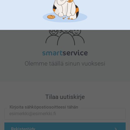
Etsitkö inspiraatiota?
Olemme täällä sinun vuoksesi
Tilaa uutiskirje
Kirjoita sähköpostiosoitteesi tähän
Rekisteröidy