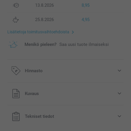
13.8.2026
8,95
25.8.2026
4,95
Lisätietoja toimitusvaihtoehdoista
Menikö pieleen?
Saa uusi tuote ilmaiseksi
Hinnasto
Kaikki hinnat ovat euroina, sisältävät arvonlisäveron ja
Kuvaus
eivät sisällä postikuluja.
Tekniset tiedot