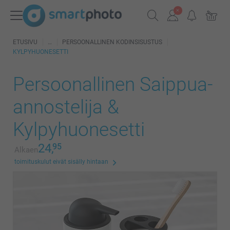
ETUSIVU
PERSOONALLINEN KODINSISUSTUS
KYLPYHUONESETTI
Persoonallinen Saippua-
annostelija &
Kylpyhuonesetti
24,
95
Alkaen
toimituskulut eivät sisälly hintaan