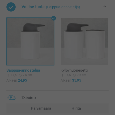
Valitse tuote
(Saippua-annostelija)
Saippua-annostelija
Kylpyhuonesetti
14,5
7,5 cm
14,5
7,5 cm
Alkaen
24,95
Alkaen
35,95
Toimitus
Päivämäärä
Hinta