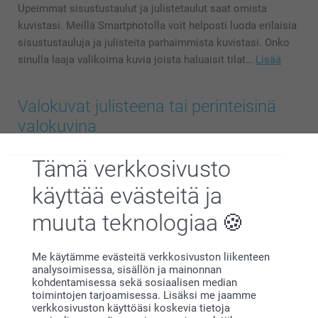
Upeimmat sisustustaulut ja julistetaulut saat omista
kuvistasi. Meillä Smartphotolla voit helposti luoda erilaisia
sisustustauluja ja julisteita parhaimmista kuvistasi. Onko
sinulla laaja valikoima kuvia joista haluaisit tilat…
Lisää
Valokuvat julisteena tai perinteisinä
valokuvina
Tämä verkkosivusto
käyttää evästeitä ja
muuta teknologiaa
Me käytämme evästeitä verkkosivuston liikenteen
analysoimisessa, sisällön ja mainonnan
kohdentamisessa sekä sosiaalisen median
toimintojen tarjoamisessa. Lisäksi me jaamme
verkkosivuston käyttöäsi koskevia tietoja