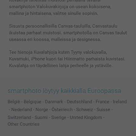
Kuvakirja tallentaa muistosi parhaalla tavalla!
smartphoton Valokuvakirjoja on usean kokoisena,
mallina ja hintaisena, valitse sinulle sopivin.
Sisusta persoonallisilla Canvas-tauluilla, Canvastaulu
ikuistaa parhaat muistosi. smartphotolla on Canvas taulut
useassa eri koossa, malleissa ja designessa.
Tee hienoja Kuvalahjoja kuten Tyyny valokuvalla,
Kuvamuki, iPhone kuori tai Hiirimatto parhaista kuvistasi.
Kuvalahja on täydellinen lahja perheelle ja ystäville.
smartphoto löytyy kaikkialla Euroopassa
België
-
Belgique
-
Danmark
-
Deutschland
-
France
-
Ireland
-
Nederland
-
Norge
-
Österreich
-
Schweiz
-
Suisse
-
Switzerland
-
Suomi
-
Sverige
-
United Kingdom
-
Other Countries