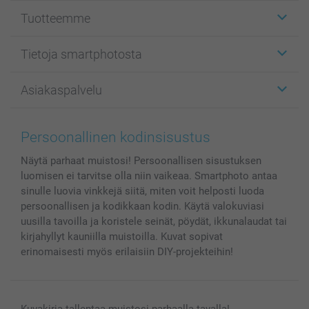
Tuotteemme
Etiketit
Tietoja smartphotosta
Kuvakortit
Kuvalahjat
Tietoja smartphotosta
Asiakaspalvelu
Kuvakirjat
Affiliate ohjelma
Canvas & Seinäkoristeet
Yleinen tietosuojalausunto
Ota yhteyttä & FAQ
Valokuvat, Julisteet & Taskukirjat
Evästekäytäntö
100% tyytyväisyystakuu
Persoonallinen kodinsisustus
Kännykkä & Tabletti
Sivukartta
smartbonus
Näytä parhaat muistosi! Persoonallisen sisustuksen
MyNameBook
Ehdot/takuut
Hinnat & maksutavat
luomisen ei tarvitse olla niin vaikeaa. Smartphoto antaa
Kuvakalenterit & Päivyrit
Investor Relations
Tilausten tila
sinulle luovia vinkkejä siitä, miten voit helposti luoda
Valokuvakehykset & Lisätarvikkeet
persoonallisen ja kodikkaan kodin. Käytä valokuviasi
Lahjakortti
uusilla tavoilla ja koristele seinät, pöydät, ikkunalaudat tai
kirjahyllyt kauniilla muistoilla. Kuvat sopivat
Kaikki kuvatuotteet
erinomaisesti myös erilaisiin DIY-projekteihin!