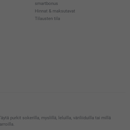
smartbonus
Hinnat & maksutavat
Tilausten tila
 purkit sokerilla, myslillä, leluilla, väriliiduilla tai millä
rroilla.