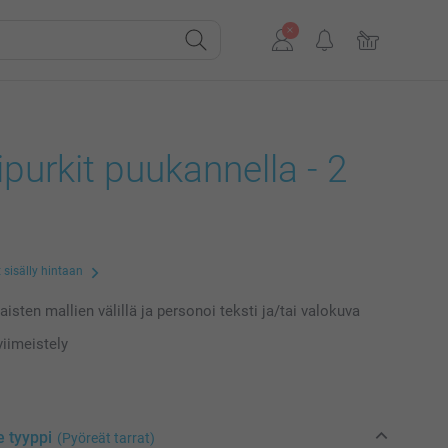
ipurkit puukannella - 2
 sisälly hintaan
laisten mallien välillä ja personoi teksti ja/tai valokuva
iimeistely
e tyyppi
(Pyöreät tarrat)