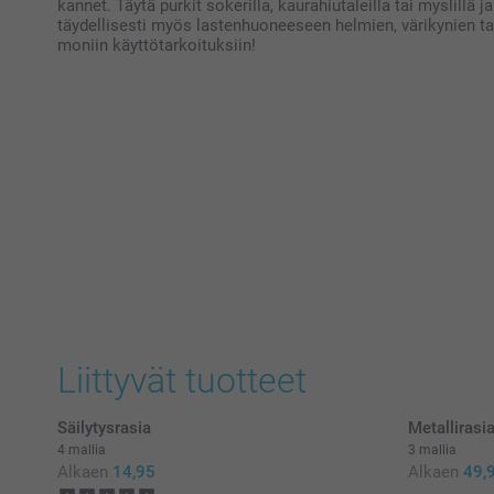
kannet. Täytä purkit sokerilla, kaurahiutaleilla tai myslillä j
täydellisesti myös lastenhuoneeseen helmien, värikynien tai 
moniin käyttötarkoituksiin!
Liittyvät tuotteet
Säilytysrasia
Metallirasi
4 mallia
3 mallia
Alkaen
14,95
Alkaen
49,