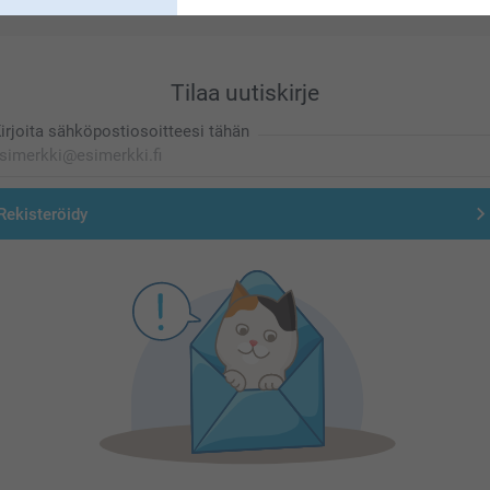
Tilaa uutiskirje
irjoita sähköpostiosoitteesi tähän
Rekisteröidy