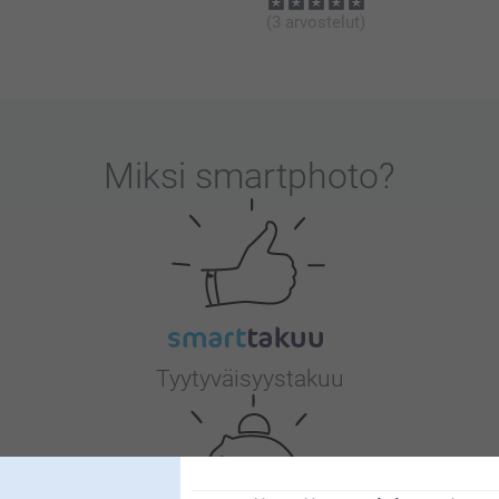
(3 arvostelut)
Miksi
smartphoto
?
Tyytyväisyystakuu