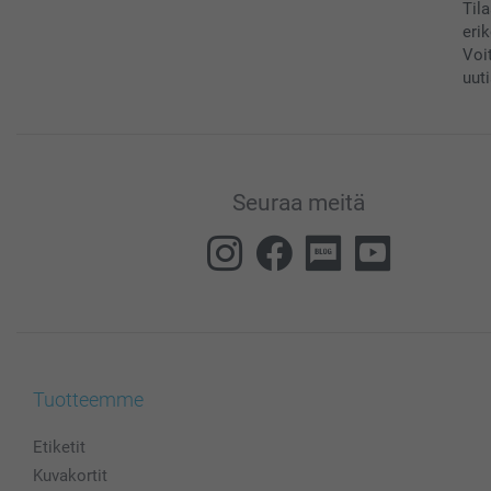
Til
eri
Voi
uuti
Seuraa meitä
Tuotteemme
Etiketit
Kuvakortit