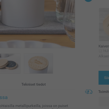
Kaiver
16,3
Alkae
Sii
Tekniset tiedot
Toimit
ossa
ohtaisilla metallipurkeilla, joissa on puiset