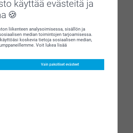
to käyttää evästeitä ja
aa
on liikenteen analysoimisessa, sisällön ja
siaalisen median toimintojen tarjoamisessa.
äyttöäsi koskevia tietoja sosiaalisen median,
kumppaneillemme. Voit lukea lisää
Vain pakolliset evästeet