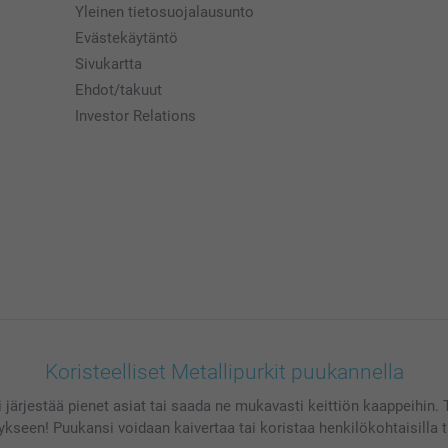
Yleinen tietosuojalausunto
Evästekäytäntö
Sivukartta
Ehdot/takuut
Investor Relations
Koristeelliset Metallipurkit puukannella
järjestää pienet asiat tai saada ne mukavasti keittiön kaappeihin. Täytä
tykseen! Puukansi voidaan kaivertaa tai koristaa henkilökohtaisilla ta