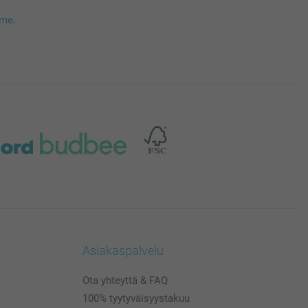
mme
.
Asiakaspalvelu
Ota yhteyttä & FAQ
100% tyytyväisyystakuu