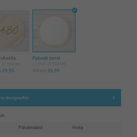
ruksella
Pyöreät tarrat
10,4 cm
10,4 cm
16,3
n
29,95
Alkaen
26,95
rry designeihin
us
Päivämäärä
Hinta