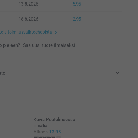
13.8.2026
5,95
18.8.2026
2,95
etoja toimitusvaihtoehdoista
 pieleen?
Saa uusi tuote ilmaiseksi
sto
at euroina, sisältävät arvonlisäveron ja eivät sisällä
Kuvia Puutelineessä
5 mallia
Alkaen
13,95