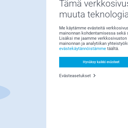
Tämä verkkosivus
muuta teknologi
Bonusta kaikista tilauksista
Me käytämme evästeitä verkkosivust
mainonnan kohdentamisessa sekä so
Lisäksi me jaamme verkkosivuston k
mainonnan ja analytiikan yhteistyö
evästekäytännöistämme
täältä.
Hyväksy kaikki evästeet
Etsitkö inspiraatiota?
Evästeasetukset
Olemme täällä sinun vuoksesi