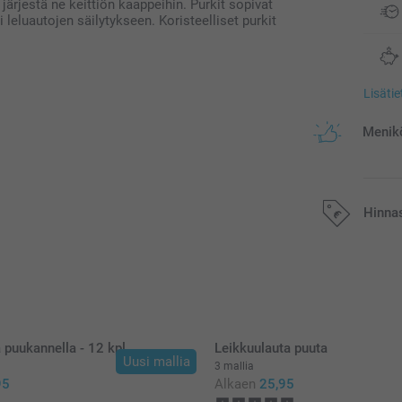
a järjestä ne keittiön kaappeihin. Purkit sopivat
leluautojen säilytykseen. Koristeelliset purkit
Lisäti
Menikö
Hinna
Kaikki hinnat ov
postikuluja.
a puukannella - 12 kpl
Leikkuulauta puuta
Uusi mallia
3 mallia
95
Alkaen
25,95