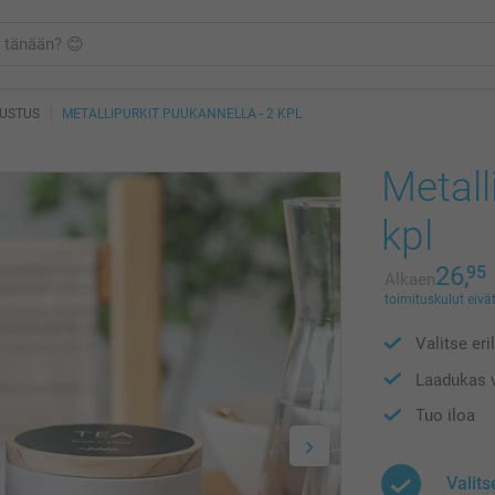
SUSTUS
METALLIPURKIT PUUKANNELLA - 2 KPL
Metall
kpl
26,
95
Alkaen
toimituskulut eivät
Valitse eri
Laadukas v
Tuo iloa
Valits