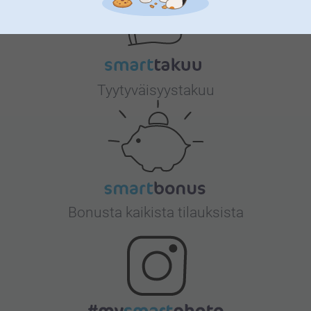
Tyytyväisyystakuu
Bonusta kaikista tilauksista