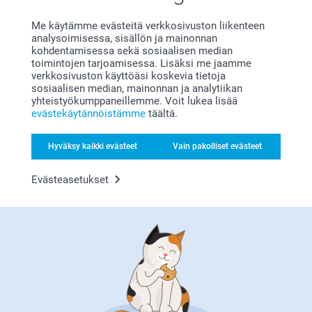
Liittyvät tuotteet
Me käytämme evästeitä verkkosivuston liikenteen
analysoimisessa, sisällön ja mainonnan
kohdentamisessa sekä sosiaalisen median
Pöytätabletti muovi
Vinyylijuliste
toimintojen tarjoamisessa. Lisäksi me jaamme
4 mallia
Yli 10 mallia
verkkosivuston käyttöäsi koskevia tietoja
Alkaen
9,95
Alkaen
31,95
sosiaalisen median, mainonnan ja analytiikan
yhteistyökumppaneillemme. Voit lukea lisää
(11 arvostelut)
(2 arvostelut)
evästekäytännöistämme
täältä.
Talonumero
Nimikyltti
Hyväksy kaikki evästeet
Vain pakolliset evästeet
20,95
18,95
Evästeasetukset
(1 arvostelut)
Miksi
smartphoto
?