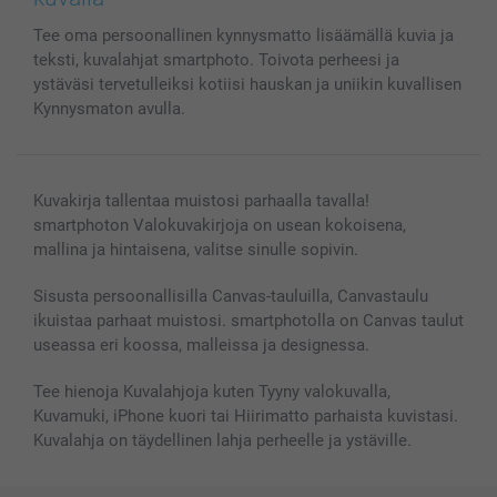
MyNameBook
Ehdot/takuut
Hinnat & maksutavat
Tee oma persoonallinen kynnysmatto lisäämällä kuvia ja
Kuvakalenterit & Päivyrit
Investor Relations
Tilausten tila
teksti, kuvalahjat smartphoto. Toivota perheesi ja
Valokuvakehykset & Lisätarvikkeet
ystäväsi tervetulleiksi kotiisi hauskan ja uniikin kuvallisen
Lahjakortti
Kynnysmaton avulla.
Kaikki kuvatuotteet
Kuvakirja tallentaa muistosi parhaalla tavalla!
smartphoton Valokuvakirjoja on usean kokoisena,
mallina ja hintaisena, valitse sinulle sopivin.
Sisusta persoonallisilla Canvas-tauluilla, Canvastaulu
ikuistaa parhaat muistosi. smartphotolla on Canvas taulut
useassa eri koossa, malleissa ja designessa.
Tee hienoja Kuvalahjoja kuten Tyyny valokuvalla,
Kuvamuki, iPhone kuori tai Hiirimatto parhaista kuvistasi.
Kuvalahja on täydellinen lahja perheelle ja ystäville.