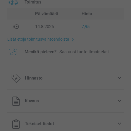
Toimitus
Päivämäärä
Hinta
14.8.2026
7,95
Lisätietoja toimitusvaihtoehdoista
Menikö pieleen?
Saa uusi tuote ilmaiseksi
Hinnasto
Kaikki hinnat ovat euroina, sisältävät arvonlisäveron ja
Kuvaus
eivät sisällä postikuluja.
Tekniset tiedot