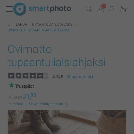
LAHJAT TUPAANTULIAISLAHJAKSI
OVIMATTO TUPAANTULIAISLAHJAKSI
Ovimatto
tupaantuliaislahjaksi
4.3
/
5
(6 arvostelut)
31,
95
Alkaen
toimituskulut eivät sisälly hintaan