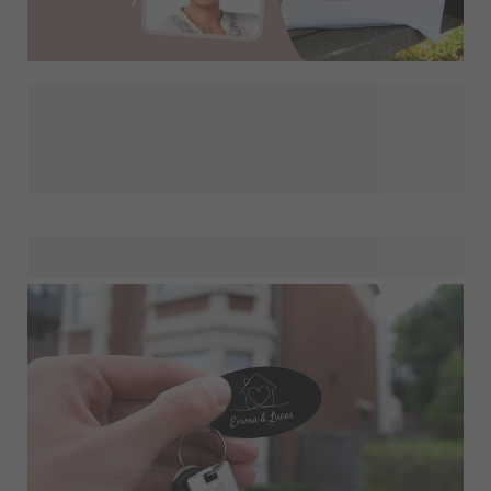
Muuta rakkaat valokuvasi upeiksi henkilökohtaisiksi
lahjoiksi hauskojen AI-suodattimien avulla. Muuta
perhepotretit hurmaaviksi karikatyyreiksi äidistä isään ja
jopa isoäitiin! Tutustu mahdollisuuksiin, joita tarjoamme.
Vain yhdellä napsautuksella voit lisätä valokuviisi hauskoja
tehosteita ja luoda ainutlaatuisia lahjoja, jotka tuovat
hymyn läheistesi kasvoille.