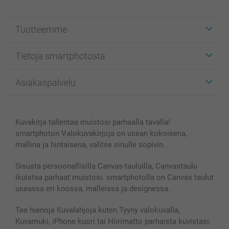
Tuotteemme
Etiketit
Tietoja smartphotosta
Kuvakortit
Kuvalahjat
Tietoja smartphotosta
Asiakaspalvelu
Kuvakirjat
Affiliate ohjelma
Canvas & Seinäkoristeet
Yleinen tietosuojalausunto
Ota yhteyttä & FAQ
Valokuvat, Julisteet & Taskukirjat
Evästekäytäntö
100% tyytyväisyystakuu
Kuvakirja tallentaa muistosi parhaalla tavalla!
Kännykkä & Tabletti
Sivukartta
smartbonus
smartphoton Valokuvakirjoja on usean kokoisena,
MyNameBook
Ehdot/takuut
Hinnat & maksutavat
mallina ja hintaisena, valitse sinulle sopivin.
Kuvakalenterit & Päivyrit
Investor Relations
Tilausten tila
Valokuvakehykset & Lisätarvikkeet
Sisusta persoonallisilla Canvas-tauluilla, Canvastaulu
ikuistaa parhaat muistosi. smartphotolla on Canvas taulut
Lahjakortti
useassa eri koossa, malleissa ja designessa.
Kaikki kuvatuotteet
Tee hienoja Kuvalahjoja kuten Tyyny valokuvalla,
Kuvamuki, iPhone kuori tai Hiirimatto parhaista kuvistasi.