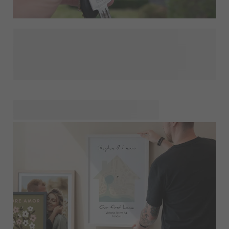
Uudet avaimet ansaitsevat erityisen seuralaisen, ja
personoitu avaimenperä on täydellinen tapa merkitä tämän
uuden seikkailun alku. Nimellä, nimikirjaimilla tai hauskalla
viestillä merkitty lahja on täysin ainut laatuaan. Tämä pieni,
käytännöllinen lahja välittää suuria tunteita. Aina
kotiovensa avatessaan lahjansaaja muistaa
tupaantuliaistensa onnelliset muistot. Ihastuttava ja
edullinen tupaantuliaislahja, jota hän käyttää ja kantaa
mukanaan joka päivä.