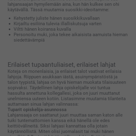
lahjansaajan hymyilemään aina, kun hän kulkee sen ohi
käytävällä. Tässä muutamia suosikki-ideoitamme:
Kehystetty juliste hänen suosikkikuvallaan
Kirjailtu esiliina tulevia illalliskutsuja varten
Viltti hänen koiransa kuvalla
Personoitu muki, joka tekee aikaisista aamuista hieman
siedettävämpiä
Erilaiset tupaantuliaiset, erilaiset lahjat
Koteja on monenlaisia, ja erilaiset talot vaativat erilaisia
lahjoja. Riippuen asukkaan iästä, asuinympäristöstä ja
talon tyypistä, lahjaa on hyvä hieman muokata tilaisuuteen
sopivaksi. Täydellinen lahja opiskelijalle voi tuntua
hassulta annettuna kollegallesi, joka on juuri muuttanut
unelmiensa uuteen kotiin. Listasimme muutamia tilanteita
auttamaan sinua lahjan valinnassa:
Tuparit opiskelija-asunnossa
Lahjansaaja on saattanut juuri muuttaa saman katon alle
tuiki tuntemattomien kanssa eikä hänellä ole edes
keittiövälineitä. Siksi lahjasi kannattaa olla jotain
käytännöllistä. Miten olisi juomalasit tai muki hänen