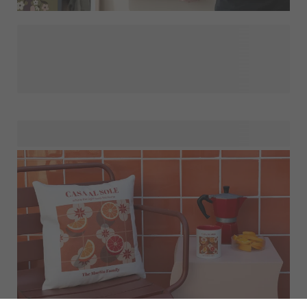
Anna todella ainutlaatuinen lahja personoidulla
karttajulisteella, joka juhlistaa lahjansaajan uutta osoitetta
tai paikkaa, joka on hänen sydäntään lähellä. Merkitse
karttaan lahjansaajan uuden kodin tarkka sijainti, rakas
kotikaupunki tai paikka, johon liittyy lämmin muisto. Nämä
tyylikkäät julisteet eivät ole vain koristeellisia, vaan myös
syvästi merkityksellisiä. Aina kun lahjansaaja katsoo sitä,
hänelle muistuu mieleen tämä jännittävä uusi luku
elämässä. Täydellinen tapa lisätä persoonallisuutta seinille
ja muuttaa talo oikeaksi kodiksi.