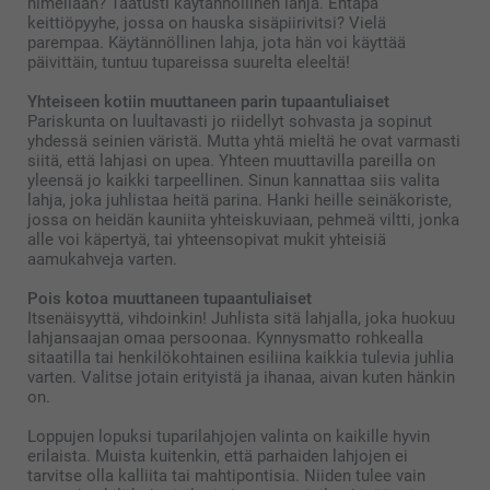
nimellään? Taatusti käytännöllinen lahja. Entäpä
keittiöpyyhe, jossa on hauska sisäpiirivitsi? Vielä
parempaa. Käytännöllinen lahja, jota hän voi käyttää
päivittäin, tuntuu tupareissa suurelta eleeltä!
Yhteiseen kotiin muuttaneen parin tupaantuliaiset
Pariskunta on luultavasti jo riidellyt sohvasta ja sopinut
yhdessä seinien väristä. Mutta yhtä mieltä he ovat varmasti
siitä, että lahjasi on upea. Yhteen muuttavilla pareilla on
yleensä jo kaikki tarpeellinen. Sinun kannattaa siis valita
lahja, joka juhlistaa heitä parina. Hanki heille seinäkoriste,
jossa on heidän kauniita yhteiskuviaan, pehmeä viltti, jonka
alle voi käpertyä, tai yhteensopivat mukit yhteisiä
aamukahveja varten.
Pois kotoa muuttaneen tupaantuliaiset
Itsenäisyyttä, vihdoinkin! Juhlista sitä lahjalla, joka huokuu
lahjansaajan omaa persoonaa. Kynnysmatto rohkealla
sitaatilla tai henkilökohtainen esiliina kaikkia tulevia juhlia
varten. Valitse jotain erityistä ja ihanaa, aivan kuten hänkin
on.
Loppujen lopuksi tuparilahjojen valinta on kaikille hyvin
erilaista. Muista kuitenkin, että parhaiden lahjojen ei
tarvitse olla kalliita tai mahtipontisia. Niiden tulee vain