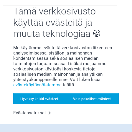
Tämä verkkosivusto
Tuo rauhaa ja lämpöä kotiisi Warm Neutral -tyylillä: tyylillä,
jossa pehmeät maanläheiet sävyt kuten beige, taupe,
käyttää evästeitä ja
hiekka, terrakotta ja hienovaraiset oliivisävyt kohtaavat.
muuta teknologiaa
Tutustu personoituihin sisustuksiin, jotka sopivat
täydellisesti lämpimään minimalistiseen kotiin. Ajattele
canvasta suosikkimatkakuvastasi, hienovaraista
Me käytämme evästeitä verkkosivuston liikenteen
valokuvakollaasia tai tyylikästä valokuvakirjaa
analysoimisessa, sisällön ja mainonnan
kohdentamisessa sekä sosiaalisen median
sohvapöydälle. Tee muistoistasi todellisia
toimintojen tarjoamisessa. Lisäksi me jaamme
katseenvangitsijoita, jotka sulautuvat saumattomasti
verkkosivuston käyttöäsi koskevia tietoja
kodinsisustukseesi.
sosiaalisen median, mainonnan ja analytiikan
yhteistyökumppaneillemme. Voit lukea lisää
evästekäytännöistämme
täältä.
Hyväksy kaikki evästeet
Vain pakolliset evästeet
Evästeasetukset