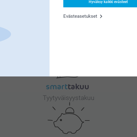
Hyväksy kaikki evästeet
mme sitä suuresti! Ihanaa kuulla, että pidät
Evästeasetukset
 niistä yhtä paljon! 😊
Miksi
smartphoto
?
Tyytyväisyystakuu