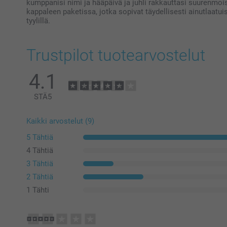
kumppanisi nimi ja hääpäivä ja juhli rakkauttasi suurenmois
kappaleen paketissa, jotka sopivat täydellisesti ainutlaatui
tyylillä.
Trustpilot tuotearvostelut
4.1
STÄ
5
Kaikki arvostelut (9)
5 Tähtiä
4 Tähtiä
3 Tähtiä
2 Tähtiä
1 Tähti