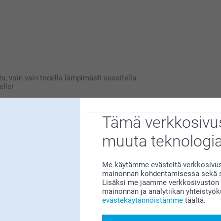
tollisia siitä. Kiva että pidät
tu, voin vain todella lämpimästi suositella
elle!
Tämä verkkosivus
muuta teknologi
amme sitä suuresti! ❤️
Me käytämme evästeitä verkkosivust
mainonnan kohdentamisessa sekä so
Lisäksi me jaamme verkkosivuston k
mainonnan ja analytiikan yhteistyö
evästekäytännöistämme
täältä.