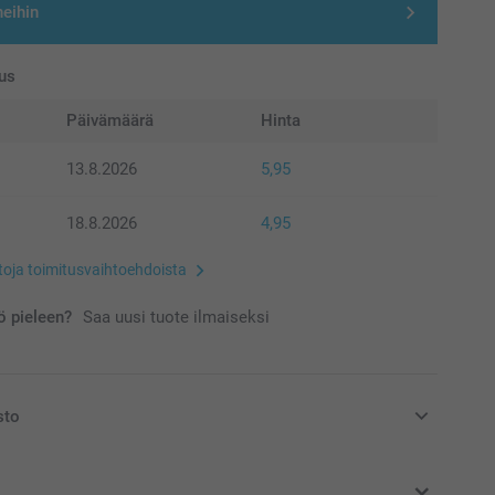
neihin
us
Päivämäärä
Hinta
13.8.2026
5,95
18.8.2026
4,95
etoja toimitusvaihtoehdoista
 pieleen?
Saa uusi tuote ilmaiseksi
sto
at euroina, sisältävät arvonlisäveron ja eivät sisällä