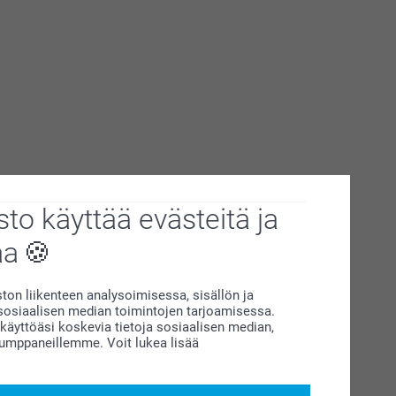
to käyttää evästeitä ja
aa
on liikenteen analysoimisessa, sisällön ja
siaalisen median toimintojen tarjoamisessa.
äyttöäsi koskevia tietoja sosiaalisen median,
kumppaneillemme. Voit lukea lisää