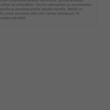
linen ystävänpäivälahja vaimollesi, tyttöystävällesi,
skollesi tai ystävällesi. Osoita rakkauttasi ja arvostustasi
isella ja ainutlaatuisella lahjalla hänelle. Meillä on
ille, joten varmista, että olet valmis helmikuun 14.
kkauden päivään!