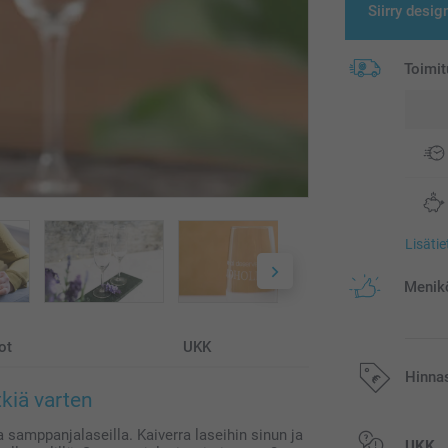
Siirry desig
Toimit
Lisäti
Menikö
ot
UKK
Hinna
tkiä varten
 samppanjalaseilla. Kaiverra laseihin sinun ja
Kaikki hinnat ov
UKK