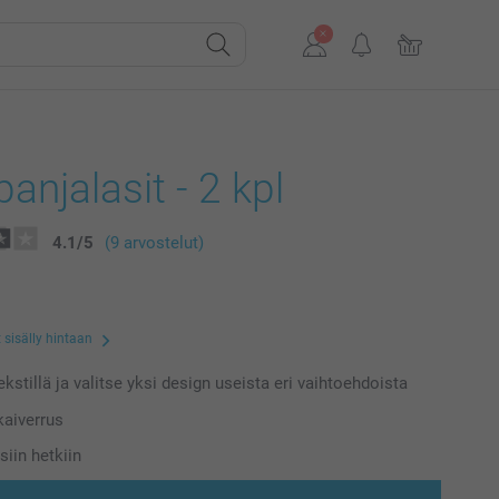
njalasit - 2 kpl
4.1
/
5
(9 arvostelut)
 sisälly hintaan
kstillä ja valitse yksi design useista eri vaihtoehdoista
kaiverrus
siin hetkiin