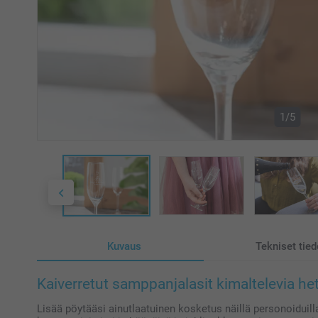
1/5
Kuvaus
Tekniset tied
Kaiverretut samppanjalasit kimaltelevia he
Lisää pöytääsi ainutlaatuinen kosketus näillä personoiduilla