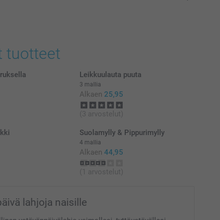
t tuotteet
rruksella
Leikkuulauta puuta
3 mallia
Alkaen
25,95
(3 arvostelut)
kki
Suolamylly & Pippurimylly
4 mallia
Alkaen
44,95
(1 arvostelut)
ivä lahjoja naisille