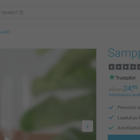
LASIT
Samppa
24,
95
Alkaen
toimituskulut eivät
Personoi te
Laadukas 
Ainutlaatui