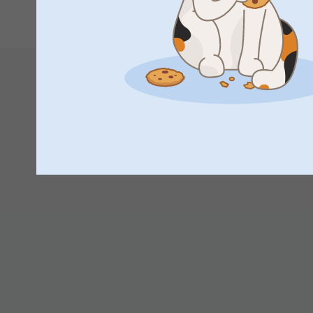
1
2
13:27
Hei Anne,
Lämmin kiitos 5 tähdestä ja palautteestasi – arvosta
samppanjalaseista. Toivottavasti lahjan saaja ilahtuu
Lämpimin terveisin,
Miia @smartphoto