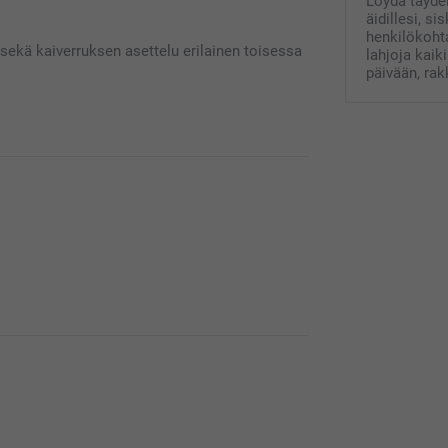
Löydä täydel
äidillesi, si
henkilökohta
 sekä kaiverruksen asettelu erilainen toisessa
lahjoja kaik
päivään, ra
inen saamaasi tuotteeseen. Mikäli haluat tehdä
//www.smartphoto.fi/faq, autamme mielellään
esi apua, mikäli tarvitset sitä 😊