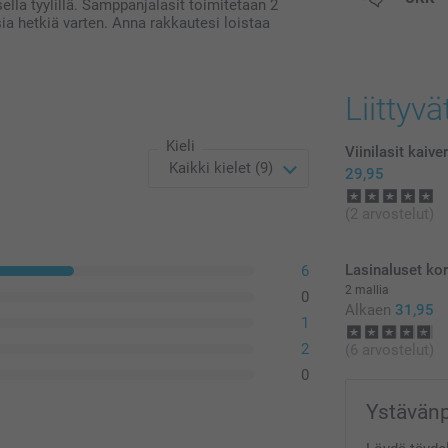
ella tyylillä. Samppanjalasit toimitetaan 2
postikuluja.
sia hetkiä varten. Anna rakkautesi loistaa
Liittyvä
Kieli
Viinilasit kaive
29,95
(2 arvostelut)
Lasinaluset kor
6
2 mallia
0
Alkaen
31,95
1
2
(6 arvostelut)
0
Ystävänpä