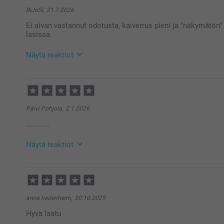
RiJoSi,
21.7.2026
Ei aivan vastannut odotusta, kaiverrus pieni ja "näkymätön"
lasissa.
Näytä reaktiot
29.7.2026
11:08
Hei RiJoSi,
Kiitos palautteesta. Ikävä kuulla että et ole tyytyvä
Päivi Pohjola,
2.1.2026
reklamaation, ota yhteyttä asiakaspalveluun https:
............
😊
Lämpimin terveisin
Kirsi @smartphoto
Näytä reaktiot
21.1.2026
15:34
Hei Päivi!
Kiitokset palautteestasi, olemme kiitollisia siitä 🌸
anne hedenheim,
30.10.2025
Ethän epäröi ottaa yhteyttä asiakaspalveluun saadaks
Hyvä laatu
Lämpimin terveisin
Kaisa @smartphoto