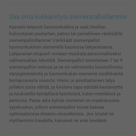
Canvas & Seinäkoristeet
Yleinen tietosuojalausunto
Ota yhteyttä & FAQ
Valokuvat, Julisteet & Taskukirjat
Evästekäytäntö
100% tyytyväisyystakuu
Saa oma kukkaniitysi siemenpalloillamme
Kännykkä & Tabletti
Sivukartta
smartbonus
Kasvata helposti luonnonkukkia ja saat itsellesi
MyNameBook
Ehdot/takuut
Hinnat & maksutavat
kukoistavan puutarhan, pation tai parvekkeen värikkäillä
Kuvakalenterit & Päivyrit
Investor Relations
Tilausten tila
siemenpalloillamme! Värikkäät siemenpallot
Valokuvakehykset & Lisätarvikkeet
luonnonkukkien siemenillä kauniissa lahjarasiassa.
Lahjakortti
Lahjarasian etupuoli voidaan muokata persoonalliseksi
valitsemallasi tekstillä. Siemenpallot toimitetaan 7 tai 9
Kaikki kuvatuotteet
siemenpallon setissä ja ne on valmistettu luonnollisista
väripigmenteistä ja luonnonkukan siemeniä sisältävästä
biohajoavasta savesta. Hieno ja ainutlaatuinen lahja
jollekin josta välität, ja loistava tapa edistää kestävyyttä
ja houkutella hyödyllisiä hyönteisiä, kuten mehiläisiä ja
perhosia. Paras aika kylvää siemenet on maaliskuusta
syyskuuhun, jolloin siemenpallot voivat kasvaa
optimaalisissa ilmasto-olosuhteissa. Jos istutat ne
myöhemmin kaudella, kasvavat ne ensi keväänä.