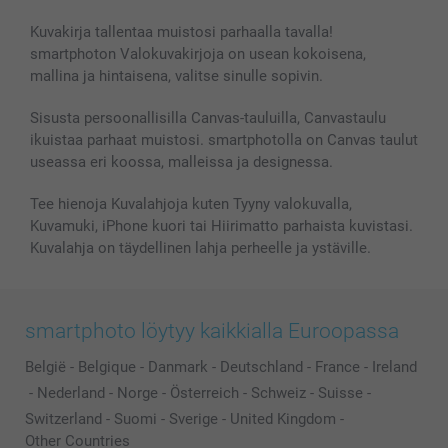
Kuvakirja tallentaa muistosi parhaalla tavalla!
smartphoton Valokuvakirjoja on usean kokoisena,
mallina ja hintaisena, valitse sinulle sopivin.
Sisusta persoonallisilla Canvas-tauluilla, Canvastaulu
ikuistaa parhaat muistosi. smartphotolla on Canvas taulut
useassa eri koossa, malleissa ja designessa.
Tee hienoja Kuvalahjoja kuten Tyyny valokuvalla,
Kuvamuki, iPhone kuori tai Hiirimatto parhaista kuvistasi.
Kuvalahja on täydellinen lahja perheelle ja ystäville.
smartphoto löytyy kaikkialla Euroopassa
België
-
Belgique
-
Danmark
-
Deutschland
-
France
-
Ireland
-
Nederland
-
Norge
-
Österreich
-
Schweiz
-
Suisse
-
Switzerland
-
Suomi
-
Sverige
-
United Kingdom
-
Other Countries