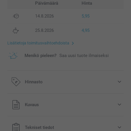
Päivämäärä
Hinta
14.8.2026
5,95
25.8.2026
4,95
Lisätietoja toimitusvaihtoehdoista
Menikö pieleen?
Saa uusi tuote ilmaiseksi
Hinnasto
Kaikki hinnat ovat euroina, sisältävät arvonlisäveron ja
Kuvaus
eivät sisällä postikuluja.
Tekniset tiedot