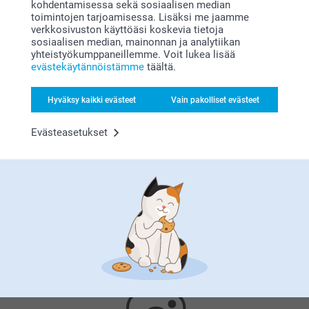
kohdentamisessa sekä sosiaalisen median
Miksi
smartphoto
?
toimintojen tarjoamisessa. Lisäksi me jaamme
verkkosivuston käyttöäsi koskevia tietoja
sosiaalisen median, mainonnan ja analytiikan
yhteistyökumppaneillemme. Voit lukea lisää
evästekäytännöistämme
täältä.
Hyväksy kaikki evästeet
Vain pakolliset evästeet
Evästeasetukset
Tyytyväisyystakuu
Bonusta kaikista tilauksista