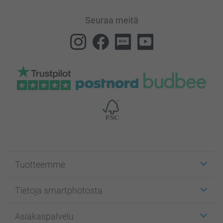
Seuraa meitä
Tuotteemme
Etiketit
Tietoja smartphotosta
Kuvakortit
Kuvalahjat
Tietoja smartphotosta
Asiakaspalvelu
Kuvakirjat
Affiliate ohjelma