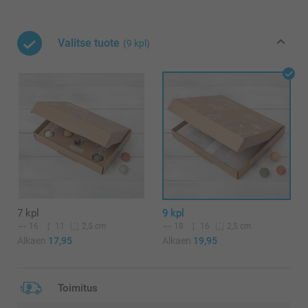
Valitse tuote
(9 kpl)
7 kpl
9 kpl
16
11
18
16
2,5 cm
2,5 cm
Alkaen
17,95
Alkaen
19,95
Toimitus