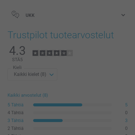
UKK
Trustpilot tuotearvostelut
4.3
STÄ
5
Kieli
Kaikki arvostelut (8)
5 Tähtiä
5
4 Tähtiä
0
3 Tähtiä
3
Lue täältä lisätietoja termospullon
lämmönsäilytyskyvystä
2 Tähtiä
0