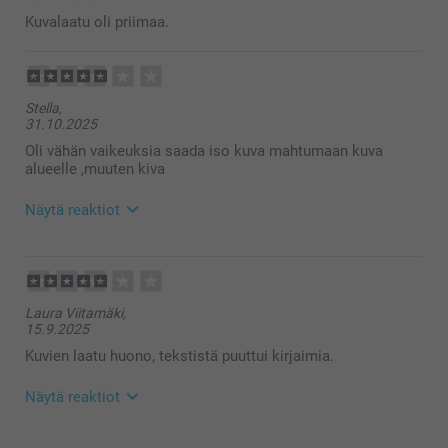
matkamukista, toivon että siitä on iloa pitkäksi
Kuvalaatu oli priimaa.
aikaa 🥰
Lämpimin kiitoksin,
Kirsi @smartphoto
11:35
Stella,
Oi kyllä siitä on iloa. Kiitos!
31.10.2025
Oli vähän vaikeuksia saada iso kuva mahtumaan kuva
alueelle ,muuten kiva
Näytä reaktiot
4.11.2025
12:23
Hei Stella!
Laura Viitamäki,
Suuret kiitokset palautteesta, olemme kiitollisia
15.9.2025
siitä. 🥰
Autamme mielellämme, jos tulee jatkossa
Kuvien laatu huono, tekstistä puuttui kirjaimia.
vaikeuksia kuvien asettelun kanssa.
Lämpimin terveisin,
Näytä reaktiot
Kaisa@smartphoto
17.9.2025