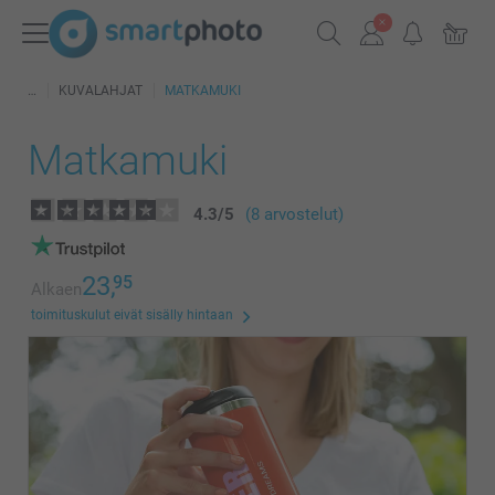
KUVALAHJAT
MATKAMUKI
Matkamuki
4.3
/
5
(8 arvostelut)
23,
95
Alkaen
toimituskulut eivät sisälly hintaan