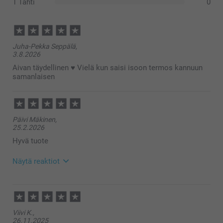
1 Tähti
0
Juha-Pekka Seppälä,
3.8.2026
Aivan täydellinen ♥️ Vielä kun saisi isoon termos kannuun
samanlaisen
Päivi Mäkinen,
25.2.2026
Hyvä tuote
Näytä reaktiot
26.2.2026
09:25
Hei Päivi,
Viivi K.,
Suuret kiitokset ⭐⭐⭐⭐⭐tähdestä ja palautteesta, se
26.11.2025
on meille erittäin tärkeää. Kiva että pidät