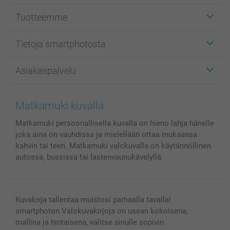
Tuotteemme
Etiketit
Tietoja smartphotosta
Kuvakortit
Kuvalahjat
Tietoja smartphotosta
Asiakaspalvelu
Kuvakirjat
Affiliate ohjelma
Canvas & Seinäkoristeet
Yleinen tietosuojalausunto
Ota yhteyttä & FAQ
Valokuvat, Julisteet & Taskukirjat
Evästekäytäntö
100% tyytyväisyystakuu
Matkamuki kuvalla
Kännykkä & Tabletti
Sivukartta
smartbonus
Matkamuki persoonallisella kuvalla on hieno lahja hänelle
MyNameBook
Ehdot/takuut
Hinnat & maksutavat
joka aina on vauhdissa ja mielellään ottaa mukaansa
Kuvakalenterit & Päivyrit
Investor Relations
Tilausten tila
kahvin tai teen. Matkamuki valokuvalla on käytännöllinen
Valokuvakehykset & Lisätarvikkeet
autossa, bussissa tai lastenvaunukävelyllä.
Lahjakortti
Kaikki kuvatuotteet
Kuvakirja tallentaa muistosi parhaalla tavalla!
smartphoton Valokuvakirjoja on usean kokoisena,
mallina ja hintaisena, valitse sinulle sopivin.