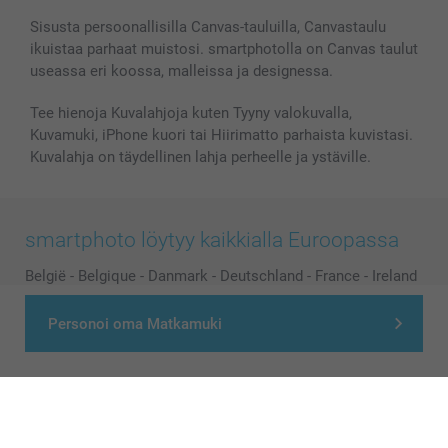
Sisusta persoonallisilla Canvas-tauluilla, Canvastaulu
ikuistaa parhaat muistosi. smartphotolla on Canvas taulut
useassa eri koossa, malleissa ja designessa.
Tee hienoja Kuvalahjoja kuten Tyyny valokuvalla,
Kuvamuki, iPhone kuori tai Hiirimatto parhaista kuvistasi.
Kuvalahja on täydellinen lahja perheelle ja ystäville.
smartphoto löytyy kaikkialla Euroopassa
België
-
Belgique
-
Danmark
-
Deutschland
-
France
-
Ireland
-
Nederland
-
Norge
-
Österreich
-
Schweiz
-
Suisse
-
Personoi oma Matkamuki
Switzerland
-
Suomi
-
Sverige
-
United Kingdom
-
Other Countries
Kaikki hinnat ovat euroina, sisältävät arvonlisäveron ja eivät sisällä
postikuluja.