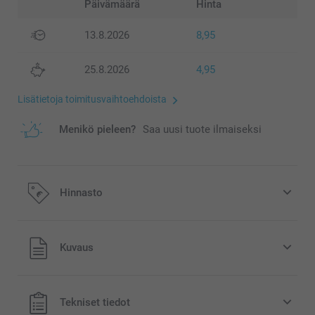
Päivämäärä
Hinta
13.8.2026
8,95
25.8.2026
4,95
Lisätietoja toimitusvaihtoehdoista
Menikö pieleen?
Saa uusi tuote ilmaiseksi
Hinnasto
Kaikki hinnat ovat euroina, sisältävät arvonlisäveron ja
Kuvaus
eivät sisällä postikuluja.
Tekniset tiedot