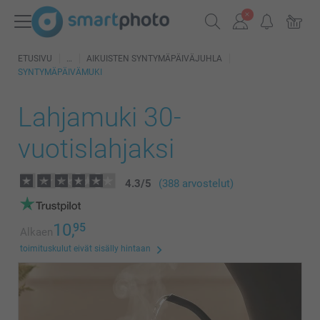
ETUSIVU
AIKUISTEN SYNTYMÄPÄIVÄJUHLA
SYNTYMÄPÄIVÄMUKI
Lahjamuki 30-
vuotislahjaksi
4.3
/
5
(388 arvostelut)
10,
95
Alkaen
toimituskulut eivät sisälly hintaan