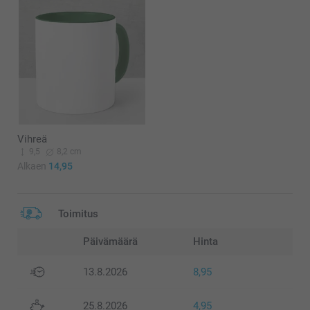
Vihreä
9,5
8,2 cm
Alkaen
14,95
Toimitus
Päivämäärä
Hinta
13.8.2026
8,95
25.8.2026
4,95