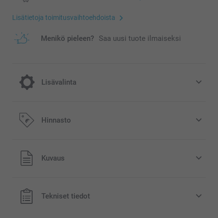
Lisätietoja toimitusvaihtoehdoista
Menikö pieleen?
Saa uusi tuote ilmaiseksi
Lisävalinta
Nauti joulusta ihanalla joulumukilla!
Hinnasto
3,00/kpl
Kaikki hinnat ovat euroina, sisältävät arvonlisäveron ja
Kuvaus
sti
eivät sisällä postikuluja.
myyty
Tekniset tiedot