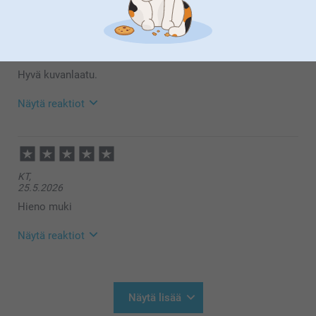
22.6.2026
14:27
Hei Sisko,
Jonne Kinnari,
Suuret kiitokset ⭐⭐⭐⭐⭐tähdestä ja palautteesta, se
2.6.2026
on meille erittäin tärkeää. Kiva että pidät mukista,
toivon että siitä on iloa pitkäksi aikaa 🥰
Hyvä kuvanlaatu.
Lämpimin kiitoksin,
Kirsi @smartphoto
Näytä reaktiot
9.6.2026
10:33
Hei Jonne,
KT,
Suuret kiitokset ⭐⭐⭐⭐⭐tähdestä ja palautteesta, se
25.5.2026
on meille erittäin tärkeää. Kiva että pidät mukista,
toivon että siitä on iloa pitkäksi aikaa 🥰
Hieno muki
Lämpimin kiitoksin,
Kirsi @smartphoto
Näytä reaktiot
28.5.2026
09:49
Hei!
Näytä lisää
Suuret kiitokset ⭐⭐⭐⭐⭐tähdestä ja palautteesta, se