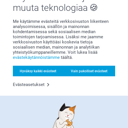
muuta teknologiaa
Sisko Jaakkola,
Me käytämme evästeitä verkkosivuston liikenteen
23.7.2026
analysoimisessa, sisällön ja mainonnan
Todella nätti kesäkukkamuki ripeästi toimitettuna.
kohdentamisessa sekä sosiaalisen median
toimintojen tarjoamisessa. Lisäksi me jaamme
verkkosivuston käyttöäsi koskevia tietoja
sosiaalisen median, mainonnan ja analytiikan
yhteistyökumppaneillemme. Voit lukea lisää
Lennu Backman-Elovirta,
evästekäytännöistämme
täältä.
2.7.2026
Kuva oli kovin pieni. Oletin olevan noin puolet mukista.
Hyväksy kaikki evästeet
Vain pakolliset evästeet
Evästeasetukset
Sisko Jaakkola,
16.6.2026
Painolaatu oli hyvä ja lopputulos niinkuin suunniteltu.
Näytä reaktiot