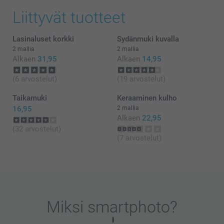
on meille erittäin tärkeää. Kiva että pidät mukista,
Liittyvät tuotteet
toivon että siitä on iloa pitkäksi aikaa 🥰
Lämpimin kiitoksin,
Kirsi @smartphoto
Lasinaluset korkki
Sydänmuki kuvalla
2 mallia
2 mallia
Alkaen
31,95
Alkaen
14,95
(6 arvostelut)
(19 arvostelut)
Taikamuki
Keraaminen kulho
16,95
2 mallia
Alkaen
22,95
(32 arvostelut)
(7 arvostelut)
Miksi
smartphoto
?