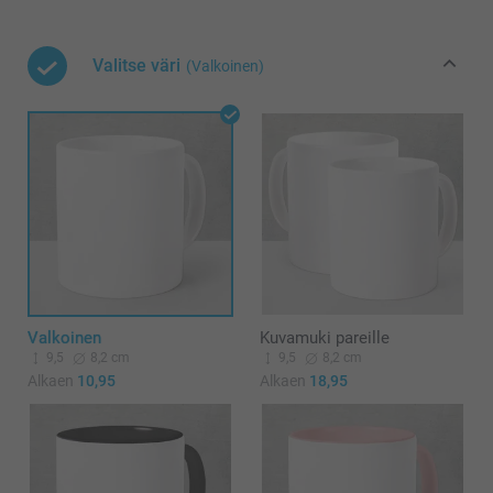
Valitse väri
(Valkoinen)
Valkoinen
Kuvamuki pareille
9,5
8,2 cm
9,5
8,2 cm
Alkaen
10,95
Alkaen
18,95