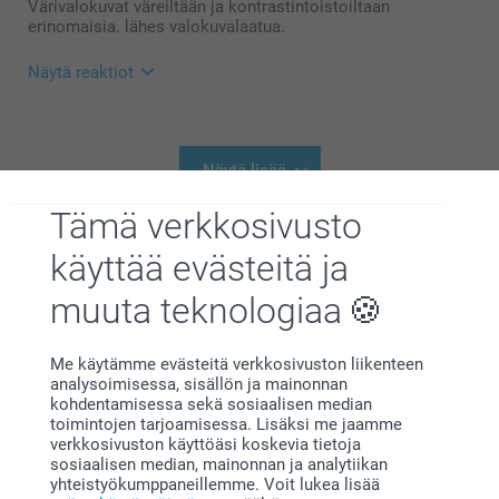
Kirsi @smartphoto
Värivalokuvat väreiltään ja kontrastintoistoiltaan
erinomaisia. lähes valokuvalaatua.
Näytä reaktiot
2.5.2024
10:33
Hei Customer Pohjanmaalta,
Näytä lisää
Suuret kiitokset 5 tähdestä ja palautteesta, se on
meille erittäin tärkeää. Kiva että pidät mukista,
Tämä verkkosivusto
Liittyvät tuotteet
toivottavasti siitä on iloa pitkäksi aikaa!
Lämpimin kevätterveisin :)
käyttää evästeitä ja
Kirsi @smartphoto
Muki
Huurrelasi
muuta teknologiaa
7 mallia
13,95
Alkaen
10,95
(3 arvostelut)
Me käytämme evästeitä verkkosivuston liikenteen
(388 arvostelut)
analysoimisessa, sisällön ja mainonnan
kohdentamisessa sekä sosiaalisen median
Termospullo
Puinen teelattikko ja Setti
toimintojen tarjoamisessa. Lisäksi me jaamme
Uusi mallia
3 mallia
5 mallia
verkkosivuston käyttöäsi koskevia tietoja
Alkaen
23,95
Alkaen
34,95
sosiaalisen median, mainonnan ja analytiikan
yhteistyökumppaneillemme. Voit lukea lisää