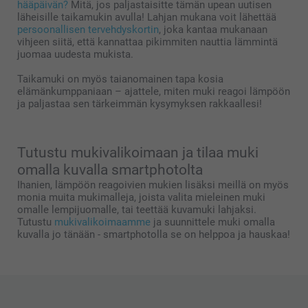
hääpäivän?
Mitä, jos paljastaisitte tämän upean uutisen
läheisille taikamukin avulla! Lahjan mukana voit lähettää
persoonallisen tervehdyskortin
, joka kantaa mukanaan
vihjeen siitä, että kannattaa pikimmiten nauttia lämmintä
juomaa uudesta mukista.
Taikamuki on myös taianomainen tapa kosia
elämänkumppaniaan – ajattele, miten muki reagoi lämpöön
ja paljastaa sen tärkeimmän kysymyksen rakkaallesi!
Tutustu mukivalikoimaan ja tilaa muki
omalla kuvalla smartphotolta
Ihanien, lämpöön reagoivien mukien lisäksi meillä on myös
monia muita mukimalleja, joista valita mieleinen muki
omalle lempijuomalle, tai teettää kuvamuki lahjaksi.
Tutustu
mukivalikoimaamme
ja suunnittele muki omalla
kuvalla jo tänään - smartphotolla se on helppoa ja hauskaa!