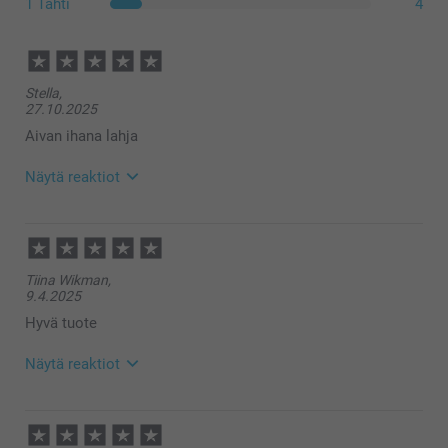
1 Tähti
4
Stella,
27.10.2025
Aivan ihana lahja
Näytä reaktiot
29.10.2025
11:17
Hei Stella,
Tiina Wikman,
Suuret kiitokset 5 tähdestä ja palautteesta,
9.4.2025
arvostamme sitä suuresti 😊 Kiva että pidät
taikamukista, toivottavasti myös lahjan saaja ilahtuu
Hyvä tuote
siitä!
Lämpimin kiitoksin,
Näytä reaktiot
Kirsi @smartphoto
15.4.2025
09:37