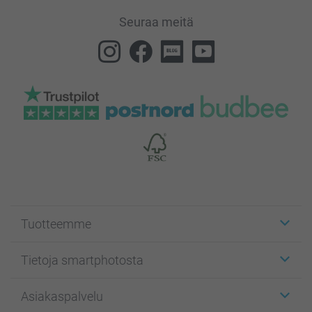
Seuraa meitä
Tuotteemme
Etiketit
Tietoja smartphotosta
Kuvakortit
Kuvalahjat
Tietoja smartphotosta
Asiakaspalvelu
Kuvakirjat
Affiliate ohjelma