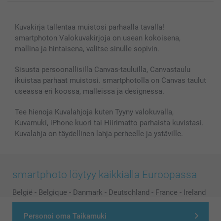
Canvas & Seinäkoristeet
Yleinen tietosuojalausunto
Ota yhteyttä & FAQ
Valokuvat, Julisteet & Taskukirjat
Evästekäytäntö
100% tyytyväisyystakuu
Kuvakirja tallentaa muistosi parhaalla tavalla!
Kännykkä & Tabletti
Sivukartta
smartbonus
smartphoton Valokuvakirjoja on usean kokoisena,
MyNameBook
Ehdot/takuut
Hinnat & maksutavat
mallina ja hintaisena, valitse sinulle sopivin.
Kuvakalenterit & Päivyrit
Investor Relations
Tilausten tila
Valokuvakehykset & Lisätarvikkeet
Sisusta persoonallisilla Canvas-tauluilla, Canvastaulu
ikuistaa parhaat muistosi. smartphotolla on Canvas taulut
Lahjakortti
useassa eri koossa, malleissa ja designessa.
Kaikki kuvatuotteet
Tee hienoja Kuvalahjoja kuten Tyyny valokuvalla,
Kuvamuki, iPhone kuori tai Hiirimatto parhaista kuvistasi.
Kuvalahja on täydellinen lahja perheelle ja ystäville.
smartphoto löytyy kaikkialla Euroopassa
België
-
Belgique
-
Danmark
-
Deutschland
-
France
-
Ireland
-
Nederland
-
Norge
-
Österreich
-
Schweiz
-
Suisse
-
Personoi oma Taikamuki
Switzerland
-
Suomi
-
Sverige
-
United Kingdom
-