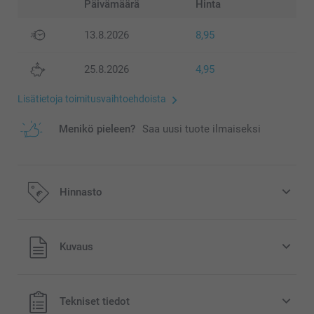
Päivämäärä
Hinta
13.8.2026
8,95
25.8.2026
4,95
Lisätietoja toimitusvaihtoehdoista
Menikö pieleen?
Saa uusi tuote ilmaiseksi
Hinnasto
Kaikki hinnat ovat euroina, sisältävät arvonlisäveron ja
Kuvaus
eivät sisällä postikuluja.
Tekniset tiedot