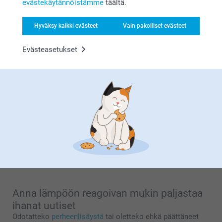
evästekäytännöistämme
täältä.
(5 arvostelut)
(3 arvostelut)
Hyväksy kaikki evästeet
Vain pakolliset evästeet
Vinkkejä ja niksejä
Evästeasetukset
taikamukeihimme liittyen
Lämmöstä väriä vaihtava muki on nerokas
lahja lapselle
Tämähän on taikuutta! Kun kaadat lapsellesi kaakaota, ja
lämpöön reagoiva muki paljastaa pikkuhiljaa uudet värit ja
valokuvat, on se joka kerta yhtä ihmeellistä ja ihanaa. Väriä
vaihtava muki joka kätkee pinnan alle jonkin tärkeän
valokuvan on siksi täydellinen lahja lapselle! Taikamuki
ilahduttaa yhä uudestaan ja uudestaan – ja muista hankkia
sisaruksille omat mukit, ettei mukeista tule riitaa!
Anna lämpöön reagoivan mukin paljastaa
ihanat uutiset
Odotatteko
perheenlisäystä
tai oletteko ehkä päättäneet