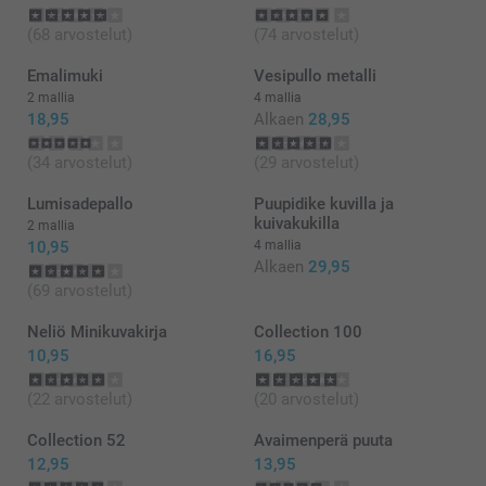
(68 arvostelut)
(74 arvostelut)
Emalimuki
Vesipullo metalli
2 mallia
4 mallia
18,95
Alkaen
28,95
(34 arvostelut)
(29 arvostelut)
Lumisadepallo
Puupidike kuvilla ja
kuivakukilla
2 mallia
10,95
4 mallia
Alkaen
29,95
(69 arvostelut)
Neliö Minikuvakirja
Collection 100
10,95
16,95
(22 arvostelut)
(20 arvostelut)
Collection 52
Avaimenperä puuta
12,95
13,95