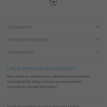
Tuotteemme
Etiketit
Tietoja smartphotosta
Kuvakortit
Kuvalahjat
Tietoja smartphotosta
Asiakaspalvelu
Kuvakirjat
Affiliate ohjelma
Canvas & Seinäkoristeet
Yleinen tietosuojalausunto
Ota yhteyttä & FAQ
Valokuvat, Julisteet & Taskukirjat
Evästekäytäntö
100% tyytyväisyystakuu
Lahjat lähetettäväksi rakkaillesi
Kännykkä & Tabletti
Sivukartta
smartbonus
Nyt sinulla on mahdollisuus lähettää persoonallinen
MyNameBook
Ehdot/takuut
Hinnat & maksutavat
tervehdyskortti lahjan mukana ja saada paketti
Kuvakalenterit & Päivyrit
Investor Relations
Tilausten tila
toimitettua suoraan läheisillesi.
Valokuvakehykset & Lisätarvikkeet
Lahjakortti
Kaikki kuvatuotteet
Kuvakirja tallentaa muistosi parhaalla tavalla!