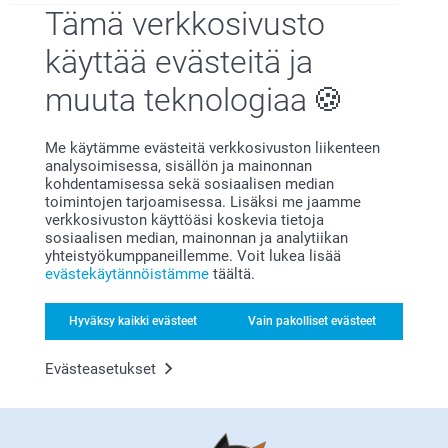
Sisko Jaakkola,
Tämä verkkosivusto
23.7.2026
Todella nätti kesäkukkamuki ripeästi toimitettuna.
käyttää evästeitä ja
muuta teknologiaa
Lennu Backman-Elovirta,
Me käytämme evästeitä verkkosivuston liikenteen
2.7.2026
analysoimisessa, sisällön ja mainonnan
Kuva oli kovin pieni. Oletin olevan noin puolet mukista.
kohdentamisessa sekä sosiaalisen median
toimintojen tarjoamisessa. Lisäksi me jaamme
verkkosivuston käyttöäsi koskevia tietoja
sosiaalisen median, mainonnan ja analytiikan
yhteistyökumppaneillemme. Voit lukea lisää
Sisko Jaakkola,
evästekäytännöistämme
täältä.
16.6.2026
Painolaatu oli hyvä ja lopputulos niinkuin suunniteltu.
Hyväksy kaikki evästeet
Vain pakolliset evästeet
Näytä reaktiot
Evästeasetukset
22.6.2026
14:27
Hei Sisko,
Jonne Kinnari,