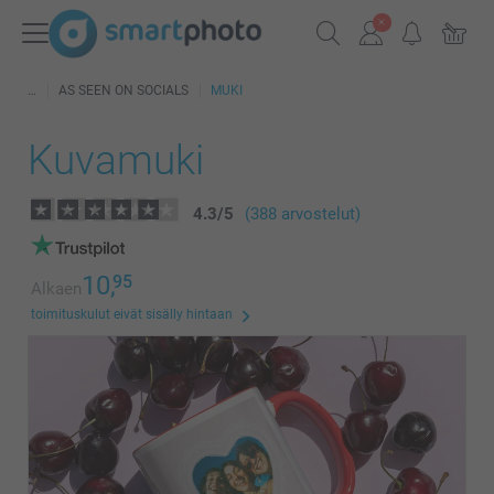
AS SEEN ON SOCIALS
MUKI
Kuvamuki
4.3
/
5
(388 arvostelut)
10,
95
Alkaen
toimituskulut eivät sisälly hintaan