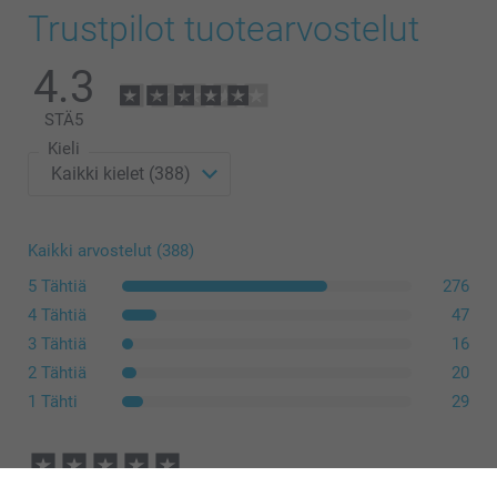
Trustpilot tuotearvostelut
4.3
STÄ
5
Kieli
Kaikki arvostelut (388)
5 Tähtiä
276
4 Tähtiä
47
3 Tähtiä
16
2 Tähtiä
20
1 Tähti
29