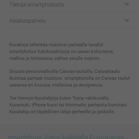
Tietoja smartphotosta
Kuvakortit
Kuvalahjat
Tietoja smartphotosta
Asiakaspalvelu
Kuvakirjat
Affiliate ohjelma
Canvas & Seinäkoristeet
Yleinen tietosuojalausunto
Ota yhteyttä & FAQ
Valokuvat, Julisteet & Taskukirjat
Evästekäytäntö
100% tyytyväisyystakuu
Kuvakirja tallentaa muistosi parhaalla tavalla!
Kännykkä & Tabletti
Sivukartta
smartbonus
smartphoton Valokuvakirjoja on usean kokoisena,
MyNameBook
Ehdot/takuut
Hinnat & maksutavat
mallina ja hintaisena, valitse sinulle sopivin.
Kuvakalenterit & Päivyrit
Investor Relations
Tilausten tila
Valokuvakehykset & Lisätarvikkeet
Sisusta persoonallisilla Canvas-tauluilla, Canvastaulu
ikuistaa parhaat muistosi. smartphotolla on Canvas taulut
Lahjakortti
useassa eri koossa, malleissa ja designessa.
Kaikki kuvatuotteet
Tee hienoja Kuvalahjoja kuten Tyyny valokuvalla,
Kuvamuki, iPhone kuori tai Hiirimatto parhaista kuvistasi.
Kuvalahja on täydellinen lahja perheelle ja ystäville.
smartphoto löytyy kaikkialla Euroopassa