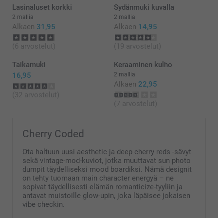
Lasinaluset korkki
Sydänmuki kuvalla
2 mallia
2 mallia
Alkaen
31,95
Alkaen
14,95
(6 arvostelut)
(19 arvostelut)
Taikamuki
Keraaminen kulho
16,95
2 mallia
Alkaen
22,95
(32 arvostelut)
(7 arvostelut)
Cherry Coded
Ota haltuun uusi aesthetic ja deep cherry reds -sävyt
sekä vintage-mod-kuviot, jotka muuttavat sun photo
dumpit täydelliseksi mood boardiksi. Nämä designit
on tehty tuomaan main character energyä – ne
sopivat täydellisesti elämän romanticize-tyyliin ja
antavat muistoille glow-upin, joka läpäisee jokaisen
vibe checkin.