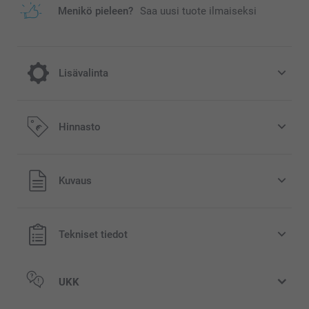
Menikö pieleen?
Saa uusi tuote ilmaiseksi
Lisävalinta
Nauti joulusta ihanalla joulumukilla!
Hinnasto
3,00/kpl
Kaikki hinnat ovat euroina, sisältävät arvonlisäveron ja
Kuvaus
sti
eivät sisällä postikuluja.
myyty
Tekniset tiedot
UKK