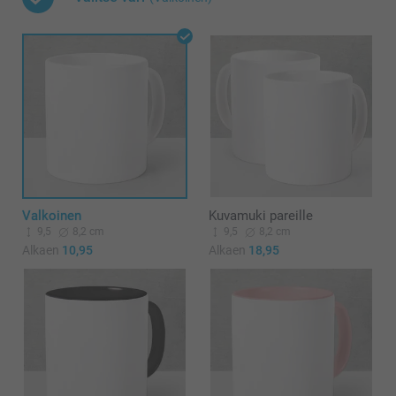
Valkoinen
Kuvamuki pareille
9,5
8,2 cm
9,5
8,2 cm
Alkaen
10,95
Alkaen
18,95