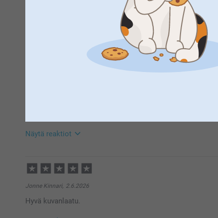
Lennu Backman-Elovirta,
2.7.2026
Kuva oli kovin pieni. Oletin olevan noin puolet mukista.
Sisko Jaakkola,
16.6.2026
Painolaatu oli hyvä ja lopputulos niinkuin suunniteltu.
Näytä reaktiot
22.6.2026
14:27
Hei Sisko,
Suuret kiitokset ⭐⭐⭐⭐⭐tähdestä ja palautteesta, se o
Jonne Kinnari,
2.6.2026
mukista, toivon että siitä on iloa pitkäksi aikaa 🥰
Hyvä kuvanlaatu.
Lämpimin kiitoksin,
Kirsi @smartphoto