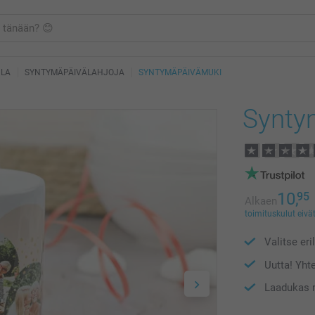
HLA
SYNTYMÄPÄIVÄLAHJOJA
SYNTYMÄPÄIVÄMUKI
Synty
10,
95
Alkaen
toimituskulut eivät
Valitse eri
Uutta! Yht
Laadukas m