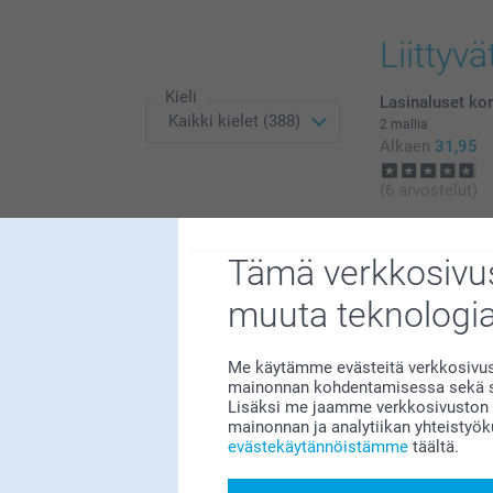
loppuunmyyty
Liittyvä
Kieli
Lasinaluset kor
2 mallia
Alkaen
31,95
(6 arvostelut)
Taikamuki
276
16,95
Tämä verkkosivus
47
16
(32 arvostelut)
muuta teknologi
20
29
Me käytämme evästeitä verkkosivust
mainonnan kohdentamisessa sekä so
Lisäksi me jaamme verkkosivuston k
mainonnan ja analytiikan yhteistyö
evästekäytännöistämme
täältä.