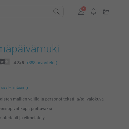
mäpäivämuki
4.3
/
5
(388 arvostelut)
 sisälly hintaan
laisten mallien välillä ja personoi teksti ja/tai valokuva
eensopivat kupit jaettavaksi
ateriaali ja viimeistely