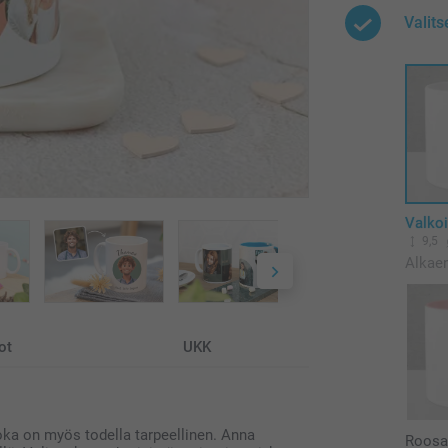
Valits
Valko
9,5
Alkae
ot
UKK
oka on myös todella tarpeellinen. Anna
Roos