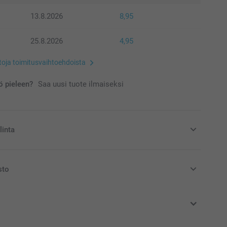
13.8.2026
8,95
25.8.2026
4,95
etoja toimitusvaihtoehdoista
 pieleen?
Saa uusi tuote ilmaiseksi
linta
sta ihanalla joulumukilla!
sto
at euroina, sisältävät arvonlisäveron ja eivät sisällä