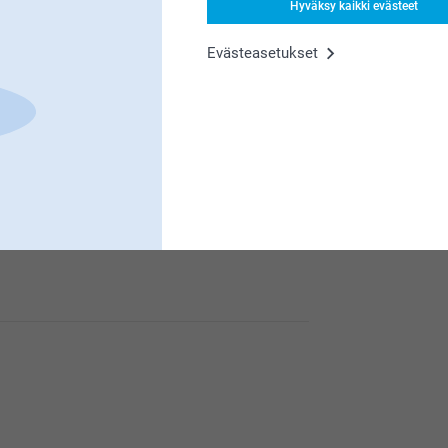
Hyväksy kaikki evästeet
Evästeasetukset
n meille erittäin tärkeää. Kiva että pidät