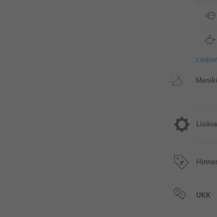
Lisäti
Menikö
Lisäva
Nauti joulu
Hinna
3,00/kpl
Kaikki hinnat ov
UKK
postikuluja.
Tilapäisesti