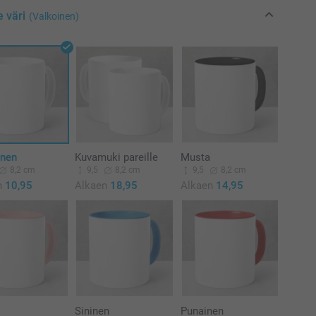
e väri
(Valkoinen)
inen
Kuvamuki pareille
Musta
8,2 cm
9,5
8,2 cm
9,5
8,2 cm
n
10,95
Alkaen
18,95
Alkaen
14,95
a
Sininen
Punainen