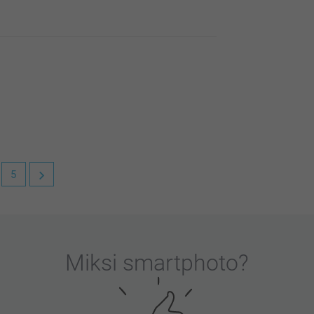
n meille erittäin tärkeää. Kiva että pidät
5
n meille erittäin tärkeää. Kiva että pidät
Miksi
smartphoto
?