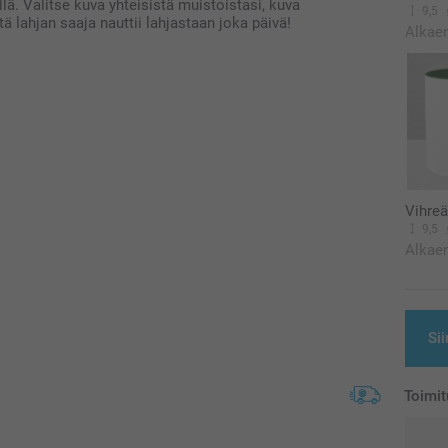
llä. Valitse kuva yhteisistä muistoistasi, kuva
9,5
ä lahjan saaja nauttii lahjastaan ​​joka päivä!
Alkae
Vihre
9,5
Alkae
Sii
Toimit