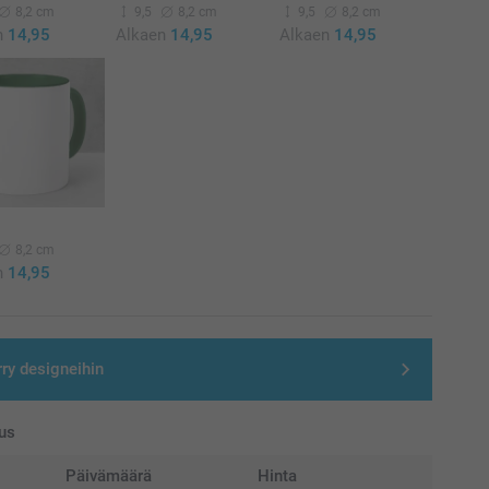
8,2 cm
9,5
8,2 cm
9,5
8,2 cm
n
14,95
Alkaen
14,95
Alkaen
14,95
ä
8,2 cm
n
14,95
rry designeihin
us
Päivämäärä
Hinta