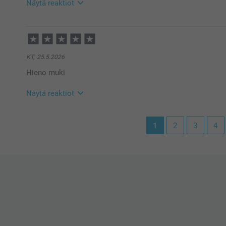
Näytä reaktiot
9.6.2026
10:33
Hei Jonne,
Suuret kiitokset ⭐⭐⭐⭐⭐tähdestä ja palautteesta, se o
KT,
25.5.2026
mukista, toivon että siitä on iloa pitkäksi aikaa 🥰
Hieno muki
Lämpimin kiitoksin,
Kirsi @smartphoto
Näytä reaktiot
28.5.2026
1
2
3
4
09:49
Hei!
Suuret kiitokset ⭐⭐⭐⭐⭐tähdestä ja palautteesta, se o
mukista, toivon että siitä on iloa pitkäksi aikaa 🥰
Lämpimin kiitoksin,
Kirsi @smartphoto