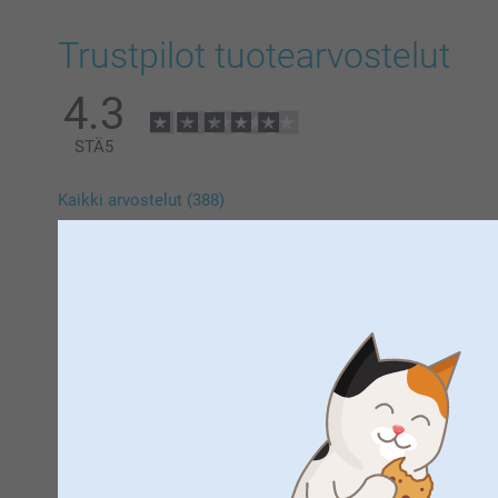
Trustpilot tuotearvostelut
4.3
STÄ
5
Kaikki arvostelut (388)
5 Tähtiä
4 Tähtiä
3 Tähtiä
2 Tähtiä
1 Tähti
Sisko Jaakkola,
23.7.2026
Todella nätti kesäkukkamuki ripeästi toimitettuna.