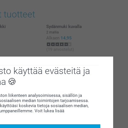
t tuotteet
kki
Sydänmuki kuvalla
2 mallia
Alkaen
14,95
(19 arvostelut)
Keraaminen kulho
2 mallia
to käyttää evästeitä ja
Alkaen
22,95
aa
(7 arvostelut)
on liikenteen analysoimisessa, sisällön ja
siaalisen median toimintojen tarjoamisessa.
äyttöäsi koskevia tietoja sosiaalisen median,
kumppaneillemme. Voit lukea lisää