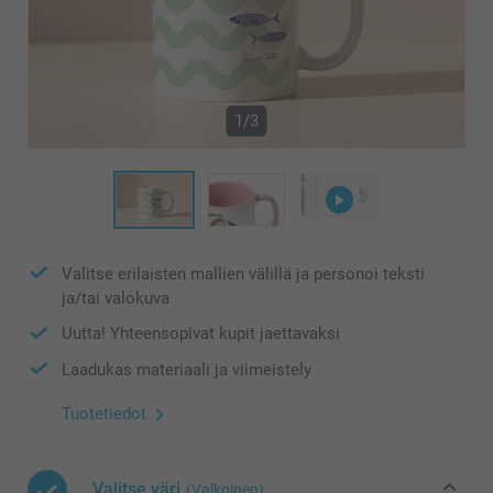
1/3
Valitse erilaisten mallien välillä ja personoi teksti
ja/tai valokuva
Uutta! Yhteensopivat kupit jaettavaksi
Laadukas materiaali ja viimeistely
Tuotetiedot
Valitse väri
(Valkoinen)