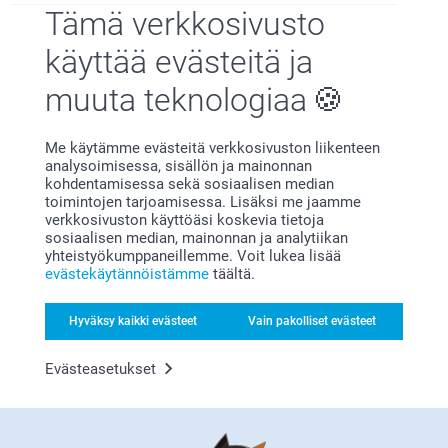
Sisko Jaakkola,
Tämä verkkosivusto
23.7.2026
Todella nätti kesäkukkamuki ripeästi toimitettuna.
käyttää evästeitä ja
muuta teknologiaa
Lennu Backman-Elovirta,
Me käytämme evästeitä verkkosivuston liikenteen
2.7.2026
analysoimisessa, sisällön ja mainonnan
Kuva oli kovin pieni. Oletin olevan noin puolet mukista.
kohdentamisessa sekä sosiaalisen median
toimintojen tarjoamisessa. Lisäksi me jaamme
verkkosivuston käyttöäsi koskevia tietoja
sosiaalisen median, mainonnan ja analytiikan
yhteistyökumppaneillemme. Voit lukea lisää
Sisko Jaakkola,
evästekäytännöistämme
täältä.
16.6.2026
Painolaatu oli hyvä ja lopputulos niinkuin suunniteltu.
Hyväksy kaikki evästeet
Vain pakolliset evästeet
Näytä reaktiot
Evästeasetukset
22.6.2026
14:27
Hei Sisko,
Jonne Kinnari,