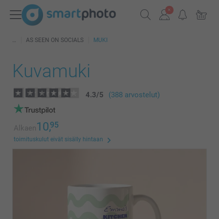
AS SEEN ON SOCIALS
MUKI
Kuvamuki
4.3
/
5
(388 arvostelut)
10,
95
Alkaen
toimituskulut eivät sisälly hintaan