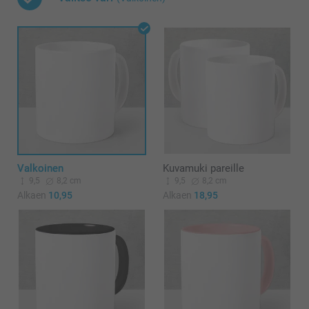
Valkoinen
Kuvamuki pareille
9,5
8,2 cm
9,5
8,2 cm
Alkaen
10,95
Alkaen
18,95