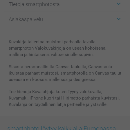
Tietoja smartphotosta
Kuvakortit
Kuvalahjat
Tietoja smartphotosta
Asiakaspalvelu
Kuvakirjat
Affiliate ohjelma
Canvas & Seinäkoristeet
Yleinen tietosuojalausunto
Ota yhteyttä & FAQ
Valokuvat, Julisteet & Taskukirjat
Evästekäytäntö
100% tyytyväisyystakuu
Kuvakirja tallentaa muistosi parhaalla tavalla!
Kännykkä & Tabletti
Sivukartta
smartbonus
smartphoton Valokuvakirjoja on usean kokoisena,
MyNameBook
Ehdot/takuut
Hinnat & maksutavat
mallina ja hintaisena, valitse sinulle sopivin.
Kuvakalenterit & Päivyrit
Investor Relations
Tilausten tila
Valokuvakehykset & Lisätarvikkeet
Sisusta persoonallisilla Canvas-tauluilla, Canvastaulu
ikuistaa parhaat muistosi. smartphotolla on Canvas taulut
Lahjakortti
useassa eri koossa, malleissa ja designessa.
Kaikki kuvatuotteet
Tee hienoja Kuvalahjoja kuten Tyyny valokuvalla,
Kuvamuki, iPhone kuori tai Hiirimatto parhaista kuvistasi.
Kuvalahja on täydellinen lahja perheelle ja ystäville.
smartphoto löytyy kaikkialla Euroopassa