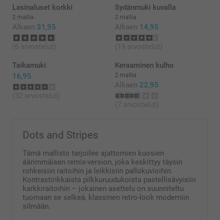
Lasinaluset korkki
Sydänmuki kuvalla
2 mallia
2 mallia
Alkaen
31,95
Alkaen
14,95
(6 arvostelut)
(19 arvostelut)
Taikamuki
Keraaminen kulho
16,95
2 mallia
Alkaen
22,95
(32 arvostelut)
(7 arvostelut)
Dots and Stripes
Tämä mallisto tarjoilee ajattomien kuosien
äärimmäisen remix-version, joka keskittyy täysin
rohkeisiin raitoihin ja leikkisiin pallokuvioihin.
Kontrastirikkaista pilkkuruudukoista pastellisävyisiin
karkkiraitoihin – jokainen asettelu on suunniteltu
tuomaan se selkeä, klassinen retro-look moderniin
silmään.