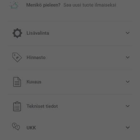
Menikö pieleen?
Saa uusi tuote ilmaiseksi
Lisävalinta
Nauti joulusta ihanalla joulumukilla!
Hinnasto
3,00/kpl
Kaikki hinnat ovat euroina, sisältävät arvonlisäveron ja
Kuvaus
sti
eivät sisällä postikuluja.
myyty
Tekniset tiedot
UKK