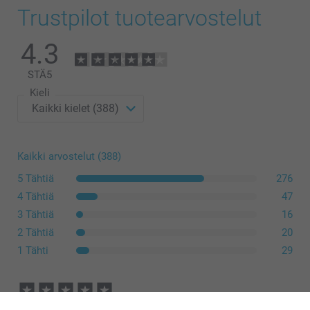
Trustpilot tuotearvostelut
4.3
STÄ
5
Kieli
Kaikki arvostelut (388)
5 Tähtiä
276
4 Tähtiä
47
3 Tähtiä
16
2 Tähtiä
20
1 Tähti
29