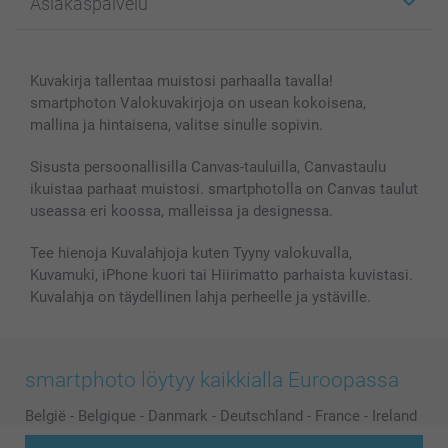
Asiakaspalvelu
Kuvakirjat
Affiliate ohjelma
Canvas & Seinäkoristeet
Yleinen tietosuojalausunto
Ota yhteyttä & FAQ
Valokuvat, Julisteet & Taskukirjat
Evästekäytäntö
100% tyytyväisyystakuu
Kuvakirja tallentaa muistosi parhaalla tavalla!
Kännykkä & Tabletti
Sivukartta
smartbonus
smartphoton Valokuvakirjoja on usean kokoisena,
MyNameBook
Ehdot/takuut
Hinnat & maksutavat
mallina ja hintaisena, valitse sinulle sopivin.
Kuvakalenterit & Päivyrit
Investor Relations
Tilausten tila
Valokuvakehykset & Lisätarvikkeet
Sisusta persoonallisilla Canvas-tauluilla, Canvastaulu
ikuistaa parhaat muistosi. smartphotolla on Canvas taulut
Lahjakortti
useassa eri koossa, malleissa ja designessa.
Kaikki kuvatuotteet
Tee hienoja Kuvalahjoja kuten Tyyny valokuvalla,
Kuvamuki, iPhone kuori tai Hiirimatto parhaista kuvistasi.
Kuvalahja on täydellinen lahja perheelle ja ystäville.
smartphoto löytyy kaikkialla Euroopassa
België
-
Belgique
-
Danmark
-
Deutschland
-
France
-
Ireland
-
Nederland
-
Norge
-
Österreich
-
Schweiz
-
Suisse
-