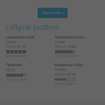
28.5.2026
09:49
Hei!
Näytä lisää
Suuret kiitokset ⭐⭐⭐⭐⭐tähdestä ja palautteesta, se
on meille erittäin tärkeää. Kiva että pidät mukista,
Liittyvät tuotteet
toivon että siitä on iloa pitkäksi aikaa 🥰
Lämpimin kiitoksin,
Kirsi @smartphoto
Lasinaluset korkki
Sydänmuki kuvalla
2 mallia
2 mallia
Alkaen
31,95
Alkaen
14,95
(6 arvostelut)
(19 arvostelut)
Taikamuki
Keraaminen kulho
16,95
2 mallia
Alkaen
22,95
(32 arvostelut)
(7 arvostelut)