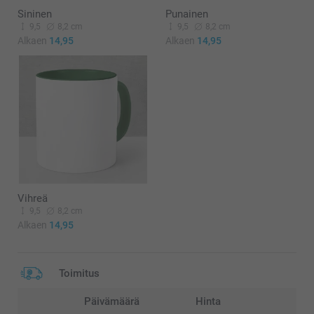
Sininen
Punainen
9,5
8,2 cm
9,5
8,2 cm
Alkaen
14,95
Alkaen
14,95
Vihreä
9,5
8,2 cm
Alkaen
14,95
Toimitus
Päivämäärä
Hinta