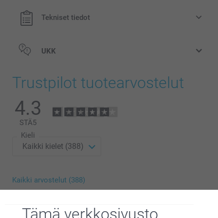
Tekniset tiedot
UKK
Trustpilot tuotearvostelut
4.3
STÄ
5
Kieli
Kaikki arvostelut (388)
5 Tähtiä
276
4 Tähtiä
47
Tämä verkkosivusto