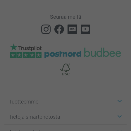
Seuraa meitä
Tuotteemme
Etiketit
Tietoja smartphotosta
Kuvakortit
Kuvalahjat
Tietoja smartphotosta