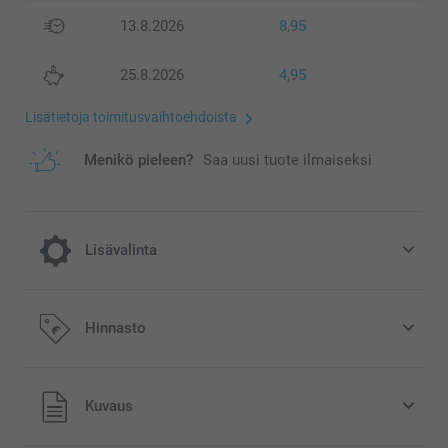
13.8.2026
8,95
25.8.2026
4,95
Lisätietoja toimitusvaihtoehdoista
Menikö pieleen?
Saa uusi tuote ilmaiseksi
Lisävalinta
Nauti joulusta ihanalla joulumukilla!
Hinnasto
3,00/kpl
Kaikki hinnat ovat euroina, sisältävät arvonlisäveron ja
Kuvaus
sti
eivät sisällä postikuluja.
myyty