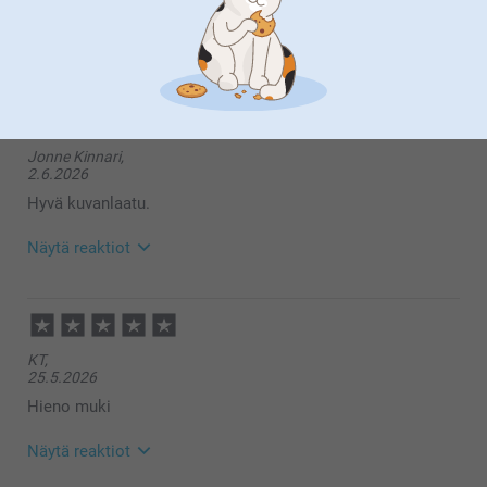
Painolaatu oli hyvä ja lopputulos niinkuin suunniteltu.
Näytä reaktiot
22.6.2026
14:27
Hei Sisko,
Jonne Kinnari,
Suuret kiitokset ⭐⭐⭐⭐⭐tähdestä ja palautteesta, se
2.6.2026
on meille erittäin tärkeää. Kiva että pidät mukista,
toivon että siitä on iloa pitkäksi aikaa 🥰
Hyvä kuvanlaatu.
Lämpimin kiitoksin,
Kirsi @smartphoto
Näytä reaktiot
9.6.2026
10:33
Hei Jonne,
KT,
Suuret kiitokset ⭐⭐⭐⭐⭐tähdestä ja palautteesta, se
25.5.2026
on meille erittäin tärkeää. Kiva että pidät mukista,
toivon että siitä on iloa pitkäksi aikaa 🥰
Hieno muki
Lämpimin kiitoksin,
Kirsi @smartphoto
Näytä reaktiot