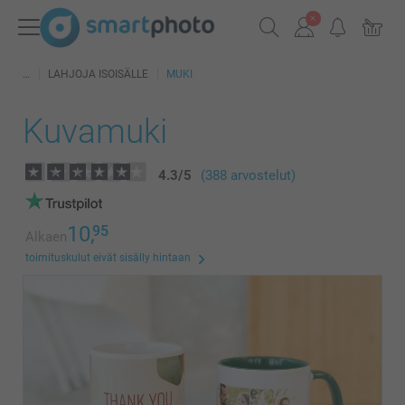
LAHJOJA ISOISÄLLE
MUKI
Kuvamuki
4.3
/
5
(388 arvostelut)
10,
95
Alkaen
toimituskulut eivät sisälly hintaan