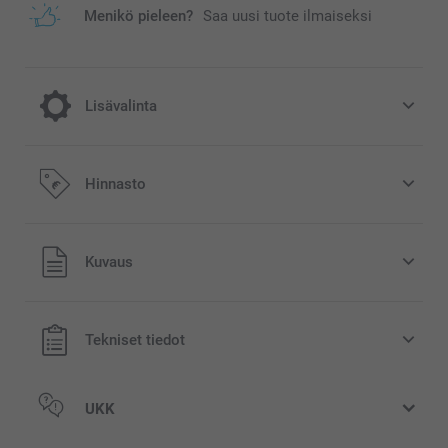
Menikö pieleen?
Saa uusi tuote ilmaiseksi
Lisävalinta
Nauti joulusta ihanalla joulumukilla!
Hinnasto
3,00/kpl
Kaikki hinnat ovat euroina, sisältävät arvonlisäveron ja
Kuvaus
sti
eivät sisällä postikuluja.
myyty
Tekniset tiedot
UKK