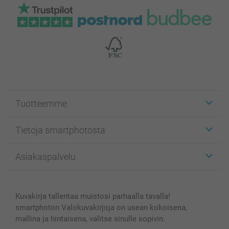
Tuotteemme
Etiketit
Tietoja smartphotosta
Kuvakortit
Kuvalahjat
Tietoja smartphotosta
Asiakaspalvelu
Kuvakirjat
Affiliate ohjelma
Canvas & Seinäkoristeet
Yleinen tietosuojalausunto
Ota yhteyttä & FAQ
Valokuvat, Julisteet & Taskukirjat
Evästekäytäntö
100% tyytyväisyystakuu
Kuvakirja tallentaa muistosi parhaalla tavalla!
Kännykkä & Tabletti
Sivukartta
smartbonus
smartphoton Valokuvakirjoja on usean kokoisena,
MyNameBook
Ehdot/takuut
Hinnat & maksutavat
mallina ja hintaisena, valitse sinulle sopivin.
Kuvakalenterit & Päivyrit
Investor Relations
Tilausten tila