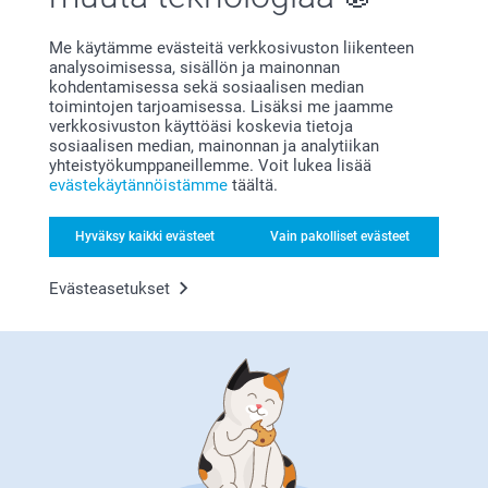
Sisko Jaakkola,
23.7.2026
Me käytämme evästeitä verkkosivuston liikenteen
Todella nätti kesäkukkamuki ripeästi toimitettuna.
analysoimisessa, sisällön ja mainonnan
kohdentamisessa sekä sosiaalisen median
toimintojen tarjoamisessa. Lisäksi me jaamme
verkkosivuston käyttöäsi koskevia tietoja
Lennu Backman-Elovirta,
sosiaalisen median, mainonnan ja analytiikan
2.7.2026
yhteistyökumppaneillemme. Voit lukea lisää
evästekäytännöistämme
täältä.
Kuva oli kovin pieni. Oletin olevan noin puolet mukista.
Hyväksy kaikki evästeet
Vain pakolliset evästeet
Sisko Jaakkola,
Evästeasetukset
16.6.2026
Painolaatu oli hyvä ja lopputulos niinkuin suunniteltu.
Näytä reaktiot
22.6.2026
14:27
Hei Sisko,
Jonne Kinnari,