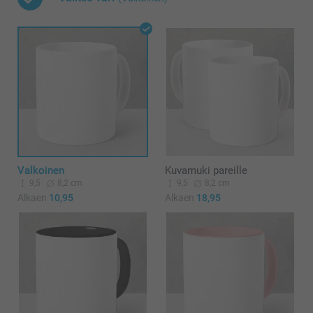
Valkoinen
Kuvamuki pareille
9,5
8,2 cm
9,5
8,2 cm
Alkaen
10,95
Alkaen
18,95