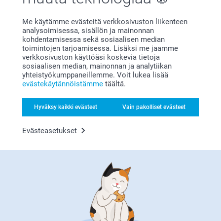
Sisko Jaakkola,
23.7.2026
Me käytämme evästeitä verkkosivuston liikenteen
Todella nätti kesäkukkamuki ripeästi toimitettuna.
analysoimisessa, sisällön ja mainonnan
kohdentamisessa sekä sosiaalisen median
toimintojen tarjoamisessa. Lisäksi me jaamme
verkkosivuston käyttöäsi koskevia tietoja
Lennu Backman-Elovirta,
sosiaalisen median, mainonnan ja analytiikan
2.7.2026
yhteistyökumppaneillemme. Voit lukea lisää
evästekäytännöistämme
täältä.
Kuva oli kovin pieni. Oletin olevan noin puolet mukista.
Hyväksy kaikki evästeet
Vain pakolliset evästeet
Sisko Jaakkola,
Evästeasetukset
16.6.2026
Painolaatu oli hyvä ja lopputulos niinkuin suunniteltu.
Näytä reaktiot
22.6.2026
14:27
Hei Sisko,
Jonne Kinnari,