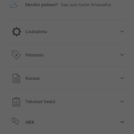
Menikö pieleen?
Saa uusi tuote ilmaiseksi
Lisävalinta
Nauti joulusta ihanalla joulumukilla!
Hinnasto
3,00/kpl
Kaikki hinnat ovat euroina, sisältävät arvonlisäveron ja
Kuvaus
sti
eivät sisällä postikuluja.
myyty
Tekniset tiedot
UKK