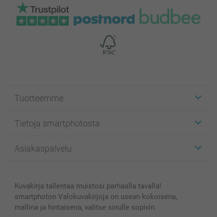
Tuotteemme
Etiketit
Tietoja smartphotosta
Kuvakortit
Kuvalahjat
Tietoja smartphotosta
Asiakaspalvelu
Kuvakirjat
Affiliate ohjelma
Canvas & Seinäkoristeet
Yleinen tietosuojalausunto
Ota yhteyttä & FAQ
Valokuvat, Julisteet & Taskukirjat
Evästekäytäntö
100% tyytyväisyystakuu
Kuvakirja tallentaa muistosi parhaalla tavalla!
Kännykkä & Tabletti
Sivukartta
smartbonus
smartphoton Valokuvakirjoja on usean kokoisena,
MyNameBook
Ehdot/takuut
Hinnat & maksutavat
mallina ja hintaisena, valitse sinulle sopivin.
Kuvakalenterit & Päivyrit
Investor Relations
Tilausten tila