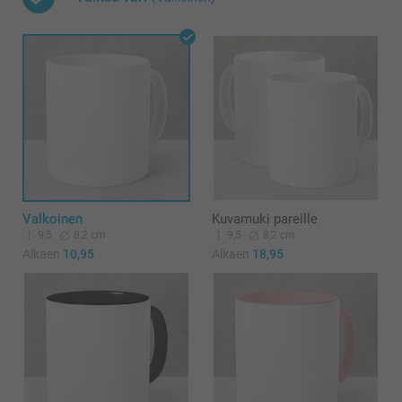
Valkoinen
Kuvamuki pareille
9,5
8,2 cm
9,5
8,2 cm
Alkaen
10,95
Alkaen
18,95