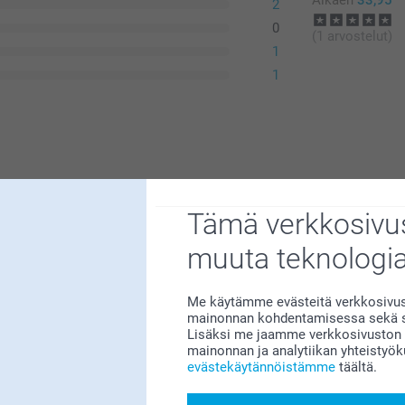
Alkaen
33,95
2
0
(1 arvostelut)
1
1
Tämä verkkosivus
muuta teknologi
Me käytämme evästeitä verkkosivust
mainonnan kohdentamisessa sekä so
me sitä suuresti 😊 Kiva että pidät
Lisäksi me jaamme verkkosivuston k
i siitä!
mainonnan ja analytiikan yhteistyö
evästekäytännöistämme
täältä.