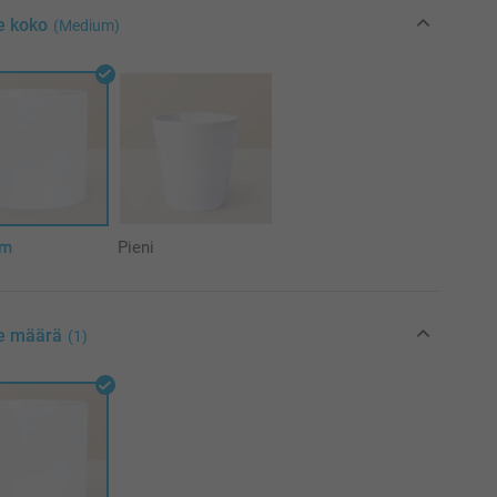
e koko
(Medium)
um
Pieni
se määrä
(1)