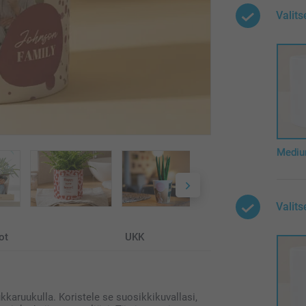
Valits
Medi
Valit
ot
UKK
kkaruukulla. Koristele se suosikkikuvallasi,