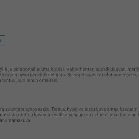
ttps://www.smartphoto.fi/yhteystiedot,
3
le erittäin tärkeää. Kiva että pidät
a!
iä ja persoonallisuutta kotiisi. Valitsit sitten suosikkikuvan, merk
tä jotain hyvin henkilökohtaista. Se sopii kauniisti olohuoneeseen,
 tuntuu juuri sinun omaltasi.
a suunnitteluprosessia. Terävä, hyvin valaistu kuva antaa kauneim
atkalta otettua kuvaa tai vaikkapa hauskaa selfieta, joka tuo aina
 panoraamakuva.