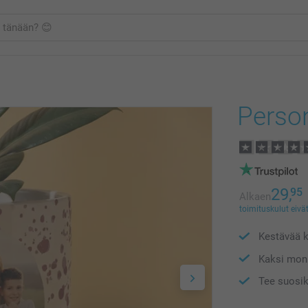
Perso
29,
95
Alkaen
toimituskulut eivät
Kestävää k
Kaksi moni
Tee suosik