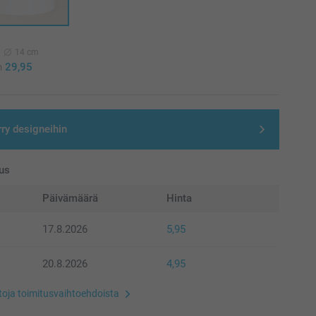
14 cm
n
29,95
rry designeihin
us
Päivämäärä
Hinta
17.8.2026
5,95
20.8.2026
4,95
etoja toimitusvaihtoehdoista