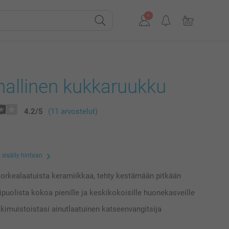
nallinen kukkaruukku
4.2
/
5
(11 arvostelut)
 sisälly hintaan
orkealaatuista keramiikkaa, tehty kestämään pitkään
puolista kokoa pienille ja keskikokoisille huonekasveille
kimuistoistasi ainutlaatuinen katseenvangitsija