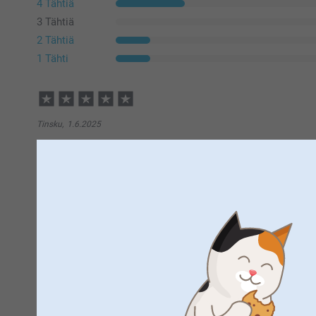
4 Tähtiä
3 Tähtiä
2 Tähtiä
1 Tähti
Tinsku,
1.6.2025
Ihana lahja äidille❤️
Näytä reaktiot
3.6.2025
14:29
Hei Tinsku,
Suuret kiitokset 5 tähdestä ja palautteesta, arvostam
Susanna Timo,
20.5.2025
kukkaruukusta, toivottavasti myös äitisi ilahtuu/ilahtu
Kukkaruukku oli söpö ja kuvan laatu hyvä.
Lämpimin kiitoksin,
Kirsi @smartphoto
Näytä reaktiot