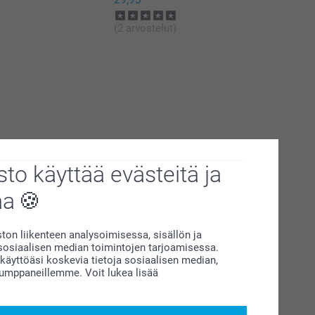
29,95
(2 arvostelut)
to käyttää evästeitä ja
aa
on liikenteen analysoimisessa, sisällön ja
siaalisen median toimintojen tarjoamisessa.
äyttöäsi koskevia tietoja sosiaalisen median,
kumppaneillemme. Voit lukea lisää