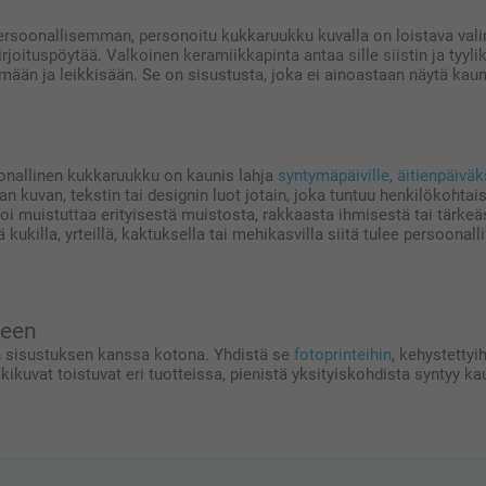
ersoonallisemman, personoitu kukkaruukku kuvalla on loistava valinta.
irjoituspöytää. Valkoinen keramiikkapinta antaa sille siistin ja tyyli
mään ja leikkisään. Se on sisustusta, joka ei ainoastaan näytä kaun
sonallinen kukkaruukku on kaunis lahja
syntymäpäiville
,
äitienpäiväk
an kuvan, tekstin tai designin luot jotain, joka tuntuu henkilökohta
 voi muistuttaa erityisestä muistosta, rakkaasta ihmisestä tai tärke
ä kukilla, yrteillä, kaktuksella tai mehikasvilla siitä tulee persoonal
seen
 sisustuksen kanssa kotona. Yhdistä se
fotoprinteihin
, kehystettyi
kkikuvat toistuvat eri tuotteissa, pienistä yksityiskohdista synty