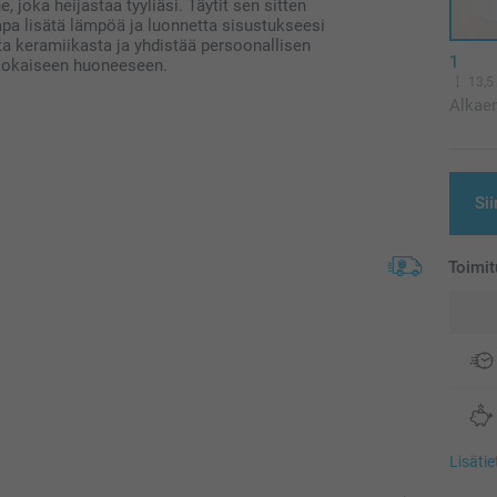
e, joka heijastaa tyyliäsi. Täytit sen sitten
 tapa lisätä lämpöä ja luonnetta sisustukseesi
ta keramiikasta ja yhdistää persoonallisen
1
i jokaiseen huoneeseen.
13,5
Alkae
Sii
Toimit
Lisäti