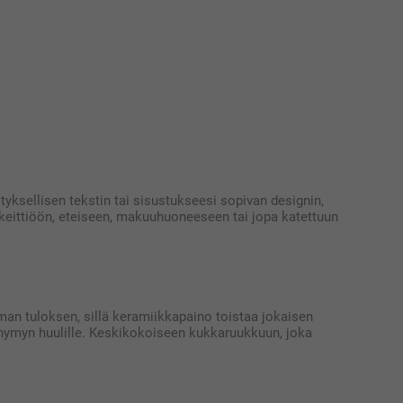
ityksellisen tekstin tai sisustukseesi sopivan designin,
 keittiöön, eteiseen, makuuhuoneeseen tai jopa katettuun
man tuloksen, sillä keramiikkapaino toistaa jokaisen
 hymyn huulille. Keskikokoiseen kukkaruukkuun, joka