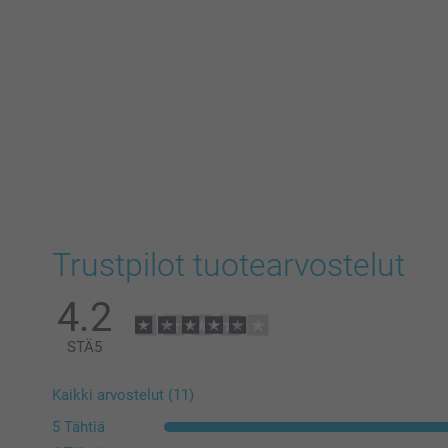
Trustpilot tuotearvostelut
4.2
STÄ
5
Kaikki arvostelut (11)
5 Tähtiä