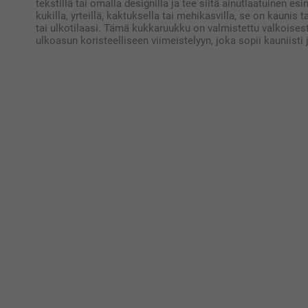
tekstillä tai omalla designilla ja tee siitä ainutlaatuinen esin
kukilla, yrteillä, kaktuksella tai mehikasvilla, se on kaunis
tai ulkotilaasi. Tämä kukkaruukku on valmistettu valkoises
ulkoasun koristeelliseen viimeistelyyn, joka sopii kauniist