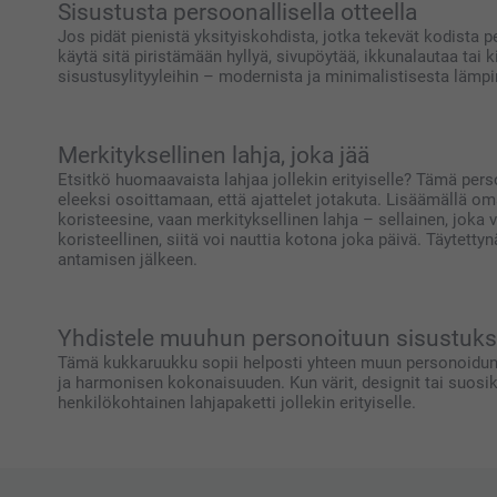
Sisustusta persoonallisella otteella
Jos pidät pienistä yksityiskohdista, jotka tekevät kodista p
käytä sitä piristämään hyllyä, sivupöytää, ikkunalautaa tai k
sisustusylityyleihin – modernista ja minimalistisesta lämpi
Merkityksellinen lahja, joka jää
Etsitkö huomaavaista lahjaa jollekin erityiselle? Tämä per
eleeksi osoittamaan, että ajattelet jotakuta. Lisäämällä om
koristeesine, vaan merkityksellinen lahja – sellainen, joka
koristeellinen, siitä voi nauttia kotona joka päivä. Täytettyn
antamisen jälkeen.
Yhdistele muuhun personoituun sisustuk
Tämä kukkaruukku sopii helposti yhteen muun personoidun
ja harmonisen kokonaisuuden. Kun värit, designit tai suosi
henkilökohtainen lahjapaketti jollekin erityiselle.