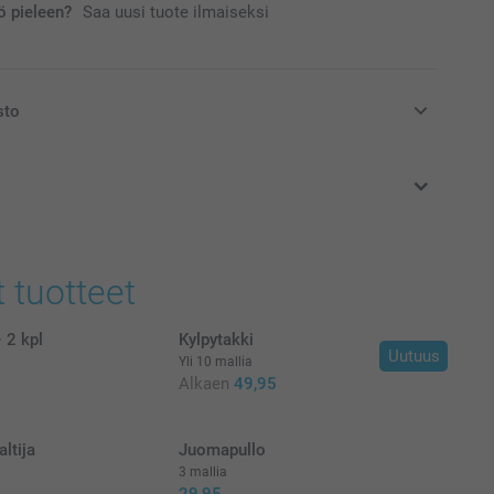
 pieleen?
Saa uusi tuote ilmaiseksi
sto
at euroina, sisältävät arvonlisäveron ja eivät sisällä
t tuotteet
 2 kpl
Kylpytakki
Uutuus
Yli 10 mallia
Alkaen
49,95
ltija
Juomapullo
3 mallia