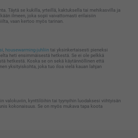
 Täytä se kukilla, yrteillä, kaktuksella tai mehikasvilla ja
kkään ilmeen, joka sopii vaivattomasti erilaisiin
iilta, vaan kertoo myös tarinan.
si
,
housewarming-juhliin
tai yksinkertaisesti pieneksi
iselta heti ensimmäisestä hetkestä. Se ei ole pelkkä
ästä hetkestä. Koska se on sekä käytännöllinen että
linen yksityiskohta, joka tuo iloa vielä kauan lahjan
hin valokuviin, kynttilöihin tai tyynyihin luodaksesi viihtyisän
y kaunis kokonaisuus. Se on myös mukava tapa koota