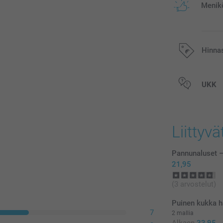
Menikö
Hinna
Kaikki hinnat ov
UKK
postikuluja.
Liittyvä
Pannunaluset –
21,95
(3 arvostelut)
Puinen kukka ha
7
2 mallia