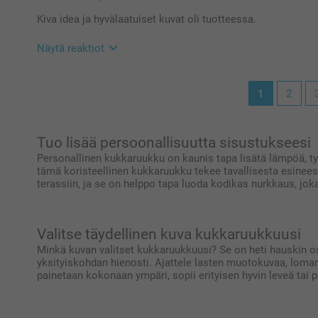
tehdä reklamaation, ota yhteyttä asiakaspalveluun h
Kiva idea ja hyvälaatuiset kuvat oli tuotteessa.
autamme mielellään.
Lämpimät terveiset
Johanna, Smartphoto
Näytä reaktiot
17.5.2022
1
2
10:25
Hei Kati
Suuret kiitokset 5 tähdestä ja palautteesta, se on meil
kukkaruukusta, toivon että siitä on iloa pitkäksi aika
Tuo lisää persoonallisuutta sisustukseesi
Lämpimin kiitoksin,
Personallinen kukkaruukku on kaunis tapa lisätä lämpöä, tyyl
Kirsi/Smartphoto
tämä koristeellinen kukkaruukku tekee tavallisesta esinees
terassiin, ja se on helppo tapa luoda kodikas nurkkaus, joka
Valitse täydellinen kuva kukkaruukkuusi
Minkä kuvan valitset kukkaruukkuusi? Se on heti hauskin os
yksityiskohdan hienosti. Ajattele lasten muotokuvaa, lomam
painetaan kokonaan ympäri, sopii erityisen hyvin leveä tai