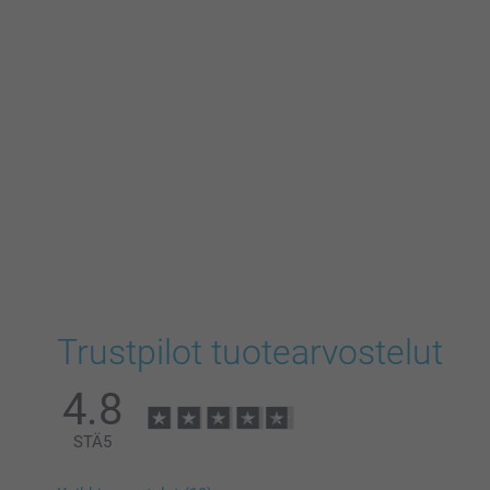
Trustpilot tuotearvostelut
4.8
STÄ
5