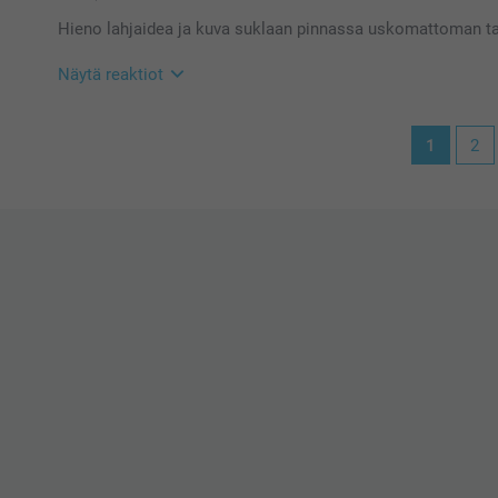
Hieno lahjaidea ja kuva suklaan pinnassa uskomattoman ta
Näytä reaktiot
29.11.2023
1
2
15:25
Hei Ansku!
Suuret kiitokset 5 tähdestä ja palautteesta. Ihanaa e
on herkullisia ja kauniita!
Toivottavasti näemme pian taas smartphoto.fi -osoi
Lämpimin kiitoksin,
Kaisa@smartphoto