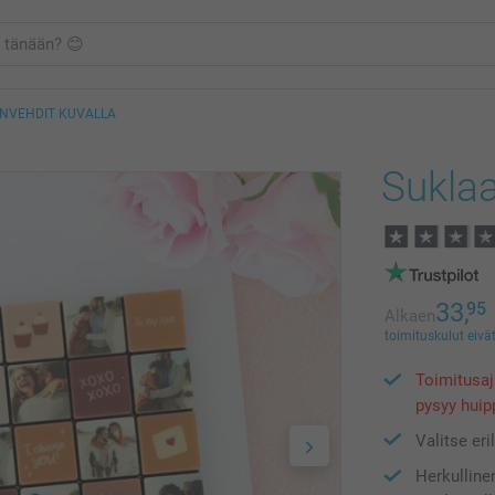
NVEHDIT KUVALLA
Suklaa
33,
95
Alkaen
toimituskulut eivät
Toimitusaj
pysyy huip
Valitse eri
Herkulline