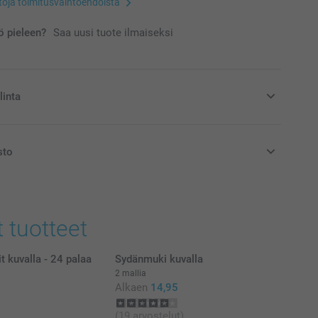
etoja toimitusvaihtoehdoista
 pieleen?
Saa uusi tuote ilmaiseksi
linta
ämpimiin päiviin
sto
at euroina, sisältävät arvonlisäveron ja eivät sisällä
t tuotteet
 kuvalla - 24 palaa
Sydänmuki kuvalla
2 mallia
Alkaen
14,95
(19 arvostelut)