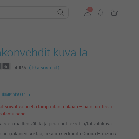
konvehdit kuvalla
4.8
/
5
(10 arvostelut)
 sisälly hintaan
at voivat vaihdella lämpötilan mukaan – näin tuotteesi
pulaatuisena
laisten mallien välillä ja personoi teksti ja/tai valokuva
n belgialainen suklaa, joka on sertifioitu Cocoa Horizons -