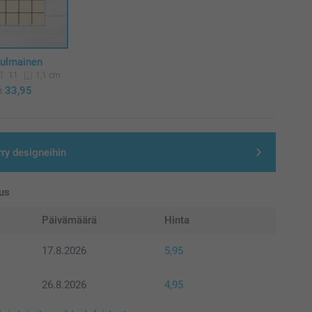
kulmainen
11
1,1 cm
n
33,95
rry designeihin
us
Päivämäärä
Hinta
17.8.2026
5,95
26.8.2026
4,95