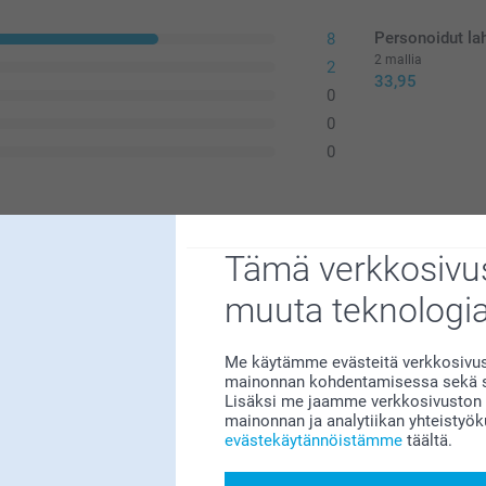
Personoidut la
8
2 mallia
2
33,95
0
0
0
Tämä verkkosivus
muuta teknologi
Me käytämme evästeitä verkkosivust
mainonnan kohdentamisessa sekä so
Lisäksi me jaamme verkkosivuston k
mainonnan ja analytiikan yhteistyö
evästekäytännöistämme
täältä.
a maistui ja kuvallinen lahja ilahdutti. Omilla
aista tavoista antaa jotain todella
ille joille se annettiin.