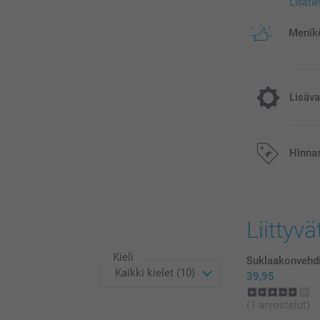
Lisäti
Menikö
Lisäva
Viilennys l
Hinna
5,95/kpl
Kaikki hinnat ov
postikuluja.
Liittyvä
Kieli
Suklaakonvehdit
39,95
(1 arvostelut)