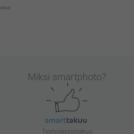
rkka!
ttä pidät tilaamistasi Suklaakonvehdeista:) Ne
tteessa.
Miksi
smartphoto
?
Tyytyväisyystakuu