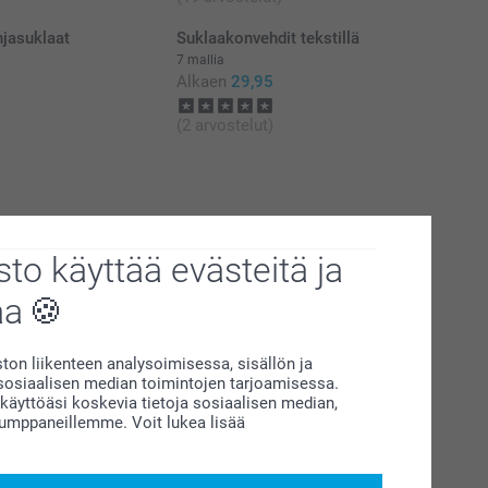
hjasuklaat
Suklaakonvehdit tekstillä
7 mallia
Alkaen
29,95
(2 arvostelut)
to käyttää evästeitä ja
aa
on liikenteen analysoimisessa, sisällön ja
siaalisen median toimintojen tarjoamisessa.
äyttöäsi koskevia tietoja sosiaalisen median,
kumppaneillemme. Voit lukea lisää