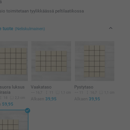
ä
sio toimitetaan tyylikkäässä peltilaatikossa
e tuote
(Neliskulmainen)
suora luksus
Vaakataso
Pystytaso
irasia
16,7
11
11
16,7
1,1 cm
1,1 cm
18
2,3 cm
Alkaen
39,95
Alkaen
39,95
n
59,95