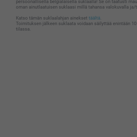
persoonallisella belgialaisella suklaalla! Se on taatusti ma
oman ainutlaatuisen suklaasi millä tahansa valokuvalla ja/t
Katso tämän suklaalahjan ainekset
täältä
.
Toimituksen jälkeen suklaata voidaan säilyttää enintään 10 
tilassa.