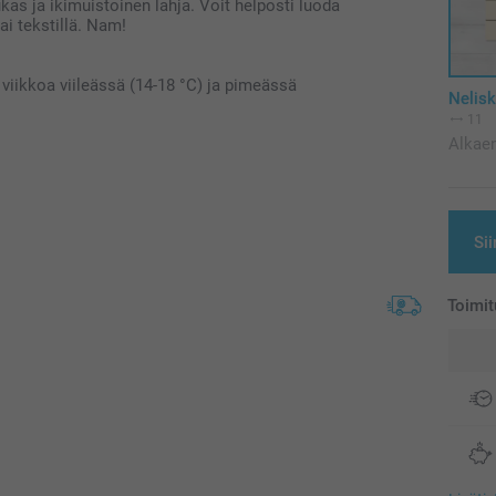
ukas ja ikimuistoinen lahja. Voit helposti luoda
ai tekstillä. Nam!
viikkoa viileässä (14-18 °C) ja pimeässä
Nelis
11
Alkae
Sii
Toimit