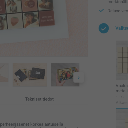
merkinnäll
Deluxe-ver
Valits
Vaaka
metall
23
Tekniset tiedot
Alkae
ja perheenjäsenet korkealaatuisella