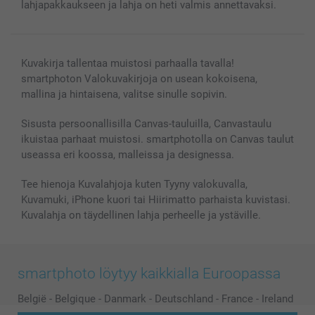
lahjapakkaukseen ja lahja on heti valmis annettavaksi.
Kuvakirja tallentaa muistosi parhaalla tavalla!
smartphoton Valokuvakirjoja on usean kokoisena,
mallina ja hintaisena, valitse sinulle sopivin.
Sisusta persoonallisilla Canvas-tauluilla, Canvastaulu
ikuistaa parhaat muistosi. smartphotolla on Canvas taulut
useassa eri koossa, malleissa ja designessa.
Tee hienoja Kuvalahjoja kuten Tyyny valokuvalla,
Kuvamuki, iPhone kuori tai Hiirimatto parhaista kuvistasi.
Kuvalahja on täydellinen lahja perheelle ja ystäville.
smartphoto löytyy kaikkialla Euroopassa
België
-
Belgique
-
Danmark
-
Deutschland
-
France
-
Ireland