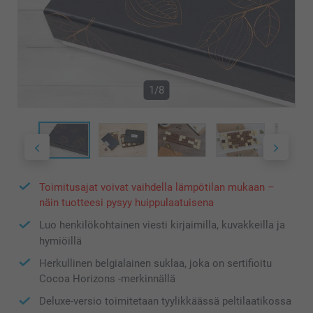
1/8
Toimitusajat voivat vaihdella lämpötilan mukaan –
näin tuotteesi pysyy huippulaatuisena
Luo henkilökohtainen viesti kirjaimilla, kuvakkeilla ja
hymiöillä
Herkullinen belgialainen suklaa, joka on sertifioitu
Cocoa Horizons -merkinnällä
Deluxe-versio toimitetaan tyylikkäässä peltilaatikossa