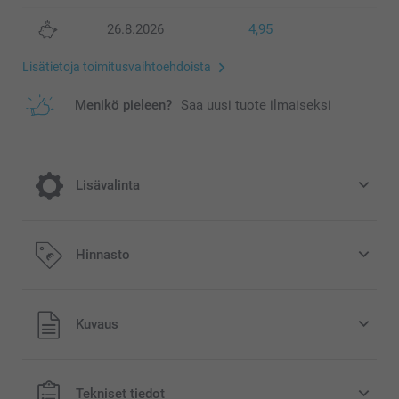
26.8.2026
4,95
Lisätietoja toimitusvaihtoehdoista
Menikö pieleen?
Saa uusi tuote ilmaiseksi
Lisävalinta
Viilennys lämpimiin päiviin
Hinnasto
5,95/kpl
Kaikki hinnat ovat euroina, sisältävät arvonlisäveron ja
Kuvaus
eivät sisällä postikuluja.
Tekniset tiedot