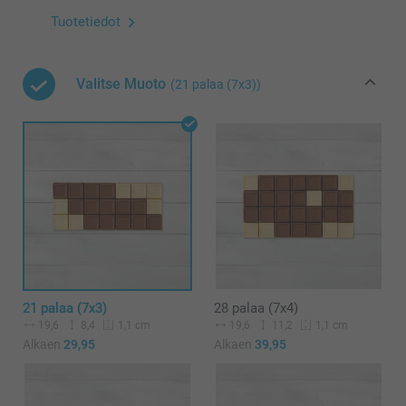
Tuotetiedot
Valitse Muoto
(21 palaa (7x3))
21 palaa (7x3)
28 palaa (7x4)
19,6
8,4
19,6
11,2
1,1 cm
1,1 cm
Alkaen
29,95
Alkaen
39,95