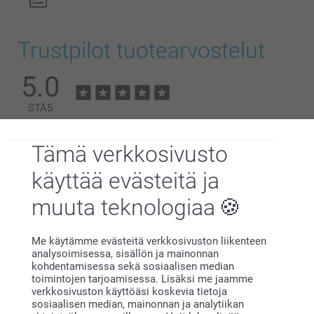
Trustpilot tuotearvostelut
5.0
STÄ
5
Kaikki arvostelut (2)
Tämä verkkosivusto
5 Tähtiä
2
käyttää evästeitä ja
4 Tähtiä
0
muuta teknologiaa
3 Tähtiä
0
2 Tähtiä
0
1 Tähti
0
Me käytämme evästeitä verkkosivuston liikenteen
Minkä mittaisia eri variantit ovat?
analysoimisessa, sisällön ja mainonnan
kohdentamisessa sekä sosiaalisen median
toimintojen tarjoamisessa. Lisäksi me jaamme
verkkosivuston käyttöäsi koskevia tietoja
Tuula,
sosiaalisen median, mainonnan ja analytiikan
27.5.2026