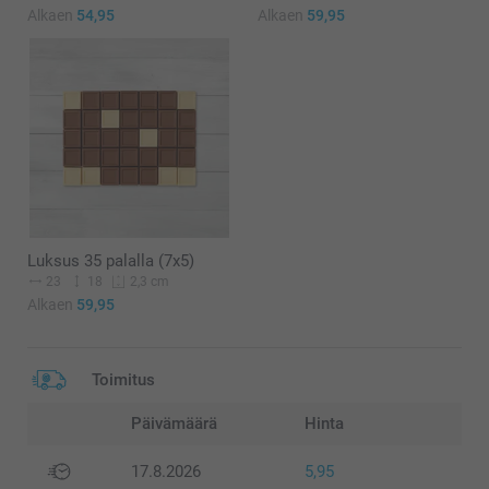
Alkaen
54,95
Alkaen
59,95
Luksus 35 palalla (7x5)
23
18
2,3 cm
Alkaen
59,95
Toimitus
Päivämäärä
Hinta
17.8.2026
5,95