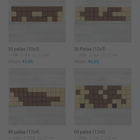
30 palaa (10x3)
36 Palaa (12x3)
28
8,4
33,6
8,4
1,1 cm
1,1 cm
Alkaen
43,95
Alkaen
49,95
48 palaa (12x4)
60 palaa (12x5)
33,6
11,2
33,6
14
1,1 cm
1,1 cm