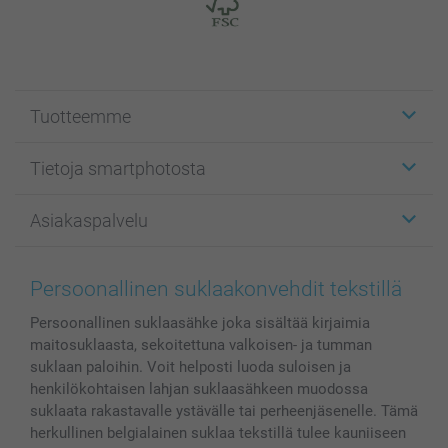
Tuotteemme
Etiketit
Tietoja smartphotosta
Kuvakortit
Kuvalahjat
Tietoja smartphotosta
Asiakaspalvelu
Kuvakirjat
Affiliate ohjelma
Canvas & Seinäkoristeet
Yleinen tietosuojalausunto
Ota yhteyttä & FAQ
Valokuvat, Julisteet & Taskukirjat
Evästekäytäntö
100% tyytyväisyystakuu
Persoonallinen suklaakonvehdit tekstillä
Kännykkä & Tabletti
Sivukartta
smartbonus
Persoonallinen suklaasähke joka sisältää kirjaimia
MyNameBook
Ehdot/takuut
Hinnat & maksutavat
maitosuklaasta, sekoitettuna valkoisen- ja tumman
Kuvakalenterit & Päivyrit
Investor Relations
Tilausten tila
suklaan paloihin. Voit helposti luoda suloisen ja
Valokuvakehykset & Lisätarvikkeet
henkilökohtaisen lahjan suklaasähkeen muodossa
Lahjakortti
suklaata rakastavalle ystävälle tai perheenjäsenelle. Tämä
herkullinen belgialainen suklaa tekstillä tulee kauniiseen
Kaikki kuvatuotteet