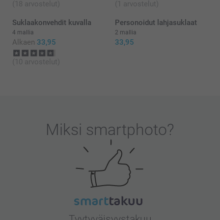
(18 arvostelut)
(1 arvostelut)
Suklaakonvehdit kuvalla
Personoidut lahjasuklaat
4 mallia
2 mallia
Alkaen
33,95
33,95
(10 arvostelut)
Miksi
smartphoto
?
Tyytyväisyystakuu