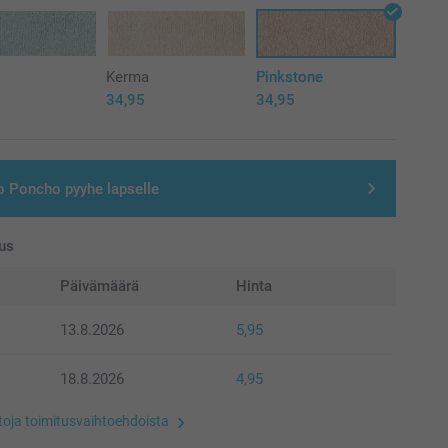
ä
Kerma
Pinkstone
34,95
34,95
o Poncho pyyhe lapselle
us
Päivämäärä
Hinta
13.8.2026
5,95
18.8.2026
4,95
etoja toimitusvaihtoehdoista