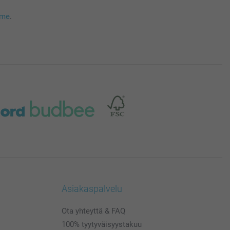
mme
.
Asiakaspalvelu
Ota yhteyttä & FAQ
100% tyytyväisyystakuu