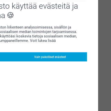
to käyttää evästeitä ja
aa
on liikenteen analysoimisessa, sisällön ja
siaalisen median toimintojen tarjoamisessa.
äyttöäsi koskevia tietoja sosiaalisen median,
kumppaneillemme. Voit lukea lisää
Vain pakolliset evästeet