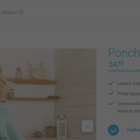
Ponch
34,
95
toimituskulut eivät
Lasten kyl
Pitää laps
Valmistett
hyvin kost
Valits