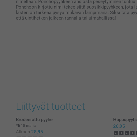
nimellään. Ponchopyyhkeen ansiosta peseytyminen tuntuu ha
Ponchoon kirjottu nimi tekee siitä suosikkipyyhkeen, jota l
lasten on tärkeää pysyä mukavan lämpimänä. Siksi tätä pyy
että uintihetken jälkeen rannalla tai uimahallissa!
Liittyvät tuotteet
Brodeerattu pyyhe
Huppupyyh
Yli 10 mallia
26,95
Alkaen
28,95