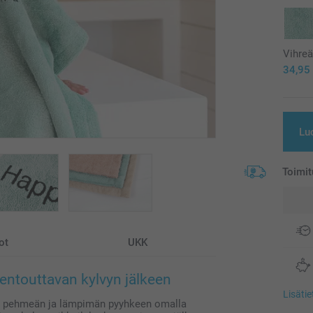
Vihre
34,95
Lu
Toimit
ot
UKK
entouttavan kylvyn jälkeen
Lisäti
aa pehmeän ja lämpimän pyyhkeen omalla