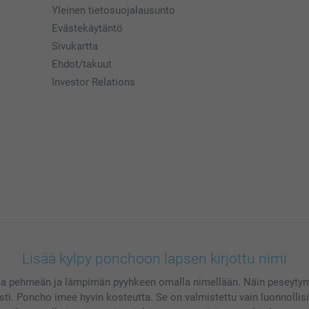
Yleinen tietosuojalausunto
Evästekäytäntö
Sivukartta
Ehdot/takuut
Investor Relations
Lisää kylpy ponchoon lapsen kirjottu nimi
aa pehmeän ja lämpimän pyyhkeen omalla nimellään. Näin peseytymi
ksti. Poncho imee hyvin kosteutta. Se on valmistettu vain luonnollis