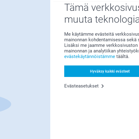
Tämä verkkosivus
muuta teknologi
Bonusta kaikista tilauksista
Me käytämme evästeitä verkkosivust
mainonnan kohdentamisessa sekä so
Lisäksi me jaamme verkkosivuston k
mainonnan ja analytiikan yhteistyö
evästekäytännöistämme
täältä.
Hyväksy kaikki evästeet
Etsitkö inspiraatiota?
Evästeasetukset
Olemme täällä sinun vuoksesi