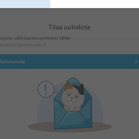
Tilaa uutiskirje
irjoita sähköpostiosoitteesi tähän
Rekisteröidy