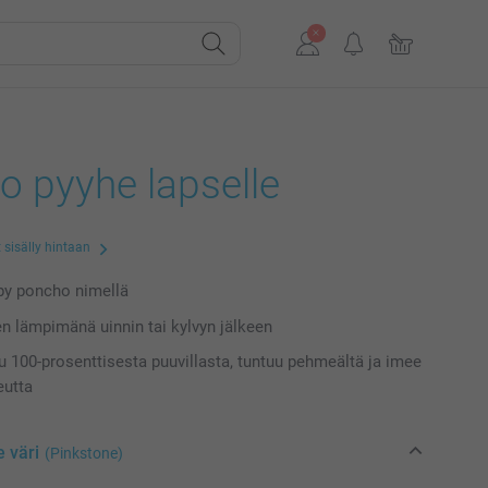
o pyyhe lapselle
 sisälly hintaan
py poncho nimellä
en lämpimänä uinnin tai kylvyn jälkeen
u 100-prosenttisesta puuvillasta, tuntuu pehmeältä ja imee
eutta
e väri
(Pinkstone)