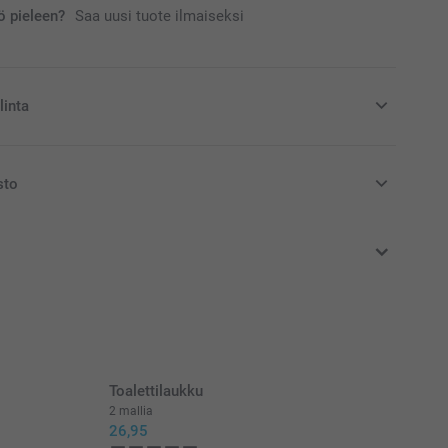
 pieleen?
Saa uusi tuote ilmaiseksi
linta
ukseesi Miffy säästöpossu
sto
at euroina, sisältävät arvonlisäveron ja eivät sisällä
 Miffy-säästöpossu saatavilla kolmessa värissä
tää lastenhuoneen koristeena
staa, valmistettu pölyä hylkivästä, rikkoutumattomasta
a ei ole ftalaatteja
(korkeus) x 6 cm (halkaisija)
Toalettilaukku
2 mallia
26,95