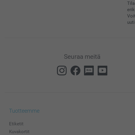
Til
eri
Voi
uuti
Seuraa meitä
Tuotteemme
Etiketit
Kuvakortit