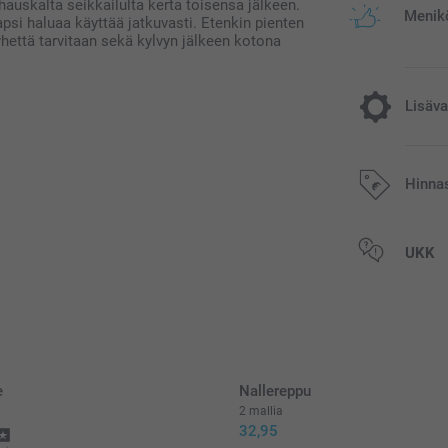
uskalta seikkailulta kerta toisensa jälkeen.
Menikö
apsi haluaa käyttää jatkuvasti. Etenkin pienten
hettä tarvitaan sekä kylvyn jälkeen kotona
Lisäva
Lisää tila
Hinna
15,95/kpl
Kaikki hinnat ov
UKK
postikuluja.
Alkuperäinen
Voidaan käyt
Helppo puhdi
PVC:stä, joss
Mitat: 12 cm 
e
Nallereppu
2 mallia
32,95