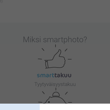
t)
Miksi
smartphoto
?
Tyytyväisyystakuu