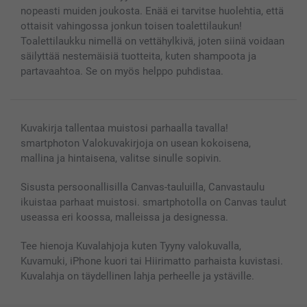
Kaikki kuvatuotteet
nopeasti muiden joukosta. Enää ei tarvitse huolehtia, että
ottaisit vahingossa jonkun toisen toalettilaukun!
Toalettilaukku nimellä on vettähylkivä, joten siinä voidaan
säilyttää nestemäisiä tuotteita, kuten shampoota ja
partavaahtoa. Se on myös helppo puhdistaa.
Kuvakirja tallentaa muistosi parhaalla tavalla!
smartphoton Valokuvakirjoja on usean kokoisena,
mallina ja hintaisena, valitse sinulle sopivin.
Sisusta persoonallisilla Canvas-tauluilla, Canvastaulu
ikuistaa parhaat muistosi. smartphotolla on Canvas taulut
useassa eri koossa, malleissa ja designessa.
Tee hienoja Kuvalahjoja kuten Tyyny valokuvalla,
Kuvamuki, iPhone kuori tai Hiirimatto parhaista kuvistasi.
Kuvalahja on täydellinen lahja perheelle ja ystäville.