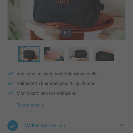
1/4
Aikuisten ja lasten toalettilaukku nimellä
Valmistettu kierrätetyistä PET-pulloista
Monilokeroinen toalettilaukku
Tuotetiedot
Valitse väri
(Musta)