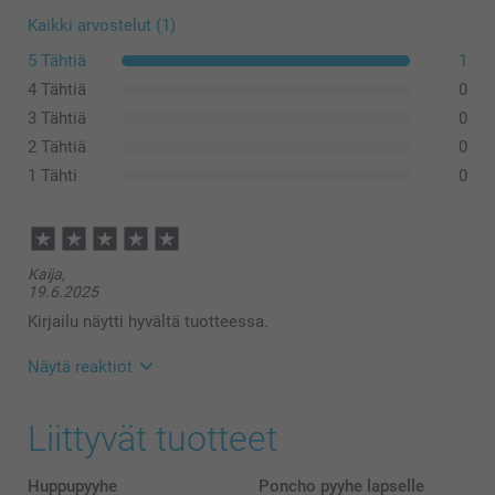
Kaikki arvostelut (1)
5 Tähtiä
1
4 Tähtiä
0
3 Tähtiä
0
2 Tähtiä
0
1 Tähti
0
Kaija,
19.6.2025
Kirjailu näytti hyvältä tuotteessa.
Näytä reaktiot
24.6.2025
Liittyvät tuotteet
14:12
Hei,
Kiitos palautteestasi! Hienoa kuulla, että
Huppupyyhe
Poncho pyyhe lapselle