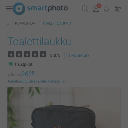
KUVALAHJAT
TOALETTILAUKKU
Toalettilaukku
5.0
/
5
(1 arvostelut)
26,
95
Alkaen
toimituskulut eivät sisälly hintaan