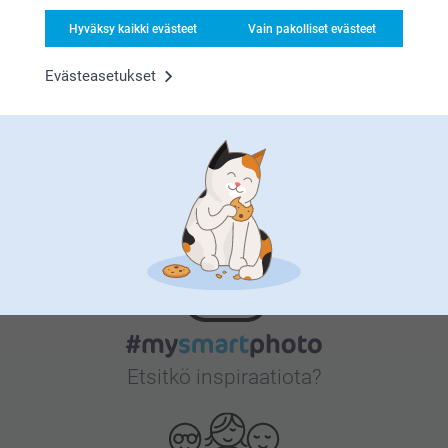
Tyytyväisyystakuu
Hyväksy kaikki evästeet
Vain pakolliset evästeet
Evästeasetukset
Bonusta kaikista tilauksista
Etsitkö inspiraatiota?