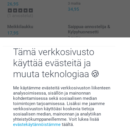
toilettilaukku oli juuri toiveidesi mukainen. 👍🏻
26,95
3 mallia
Lämpimin terveisin,
34,95
Miia @smartphoto
(1 arvostelut)
Meikkilaukku
Saippua-annostelija &
Kylpyhuonesetti
17,95
2 mallia
Alkaen
24,95
(3 arvostelut)
Tämä verkkosivusto
käyttää evästeitä ja
muuta teknologiaa
Miksi
smartphoto
?
Me käytämme evästeitä verkkosivuston liikenteen
analysoimisessa, sisällön ja mainonnan
kohdentamisessa sekä sosiaalisen median
toimintojen tarjoamisessa. Lisäksi me jaamme
verkkosivuston käyttöäsi koskevia tietoja
sosiaalisen median, mainonnan ja analytiikan
yhteistyökumppaneillemme. Voit lukea lisää
evästekäytännöistämme
täältä.