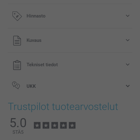
Hinnasto
Kaikki hinnat ovat euroina, sisältävät arvonlisäveron ja
Kuvaus
eivät sisällä postikuluja.
Tekniset tiedot
UKK
Trustpilot tuotearvostelut
5.0
STÄ
5