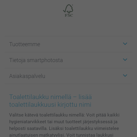
Tuotteemme
Etiketit
Tietoja smartphotosta
Kuvakortit
Kuvalahjat
Tietoja smartphotosta
Asiakaspalvelu
Kuvakirjat
Affiliate ohjelma
Canvas & Seinäkoristeet
Yleinen tietosuojalausunto
Ota yhteyttä & FAQ
Valokuvat, Julisteet & Taskukirjat
Evästekäytäntö
100% tyytyväisyystakuu
Toalettilaukku nimellä – lisää
Kännykkä & Tabletti
Sivukartta
smartbonus
toalettilaukkuusi kirjottu nimi
MyNameBook
Ehdot/takuut
Hinnat & maksutavat
Valitse kätevä toalettilaukku nimellä: Voit pitää kaikki
Kuvakalenterit & Päivyrit
Investor Relations
Tilausten tila
hygieniatarvikkeet tai muut tuotteet järjestyksessä ja
Valokuvakehykset & Lisätarvikkeet
helposti saatavilla. Lisäksi toalettilaukku viimeistelee
Lahjakortti
ainutlaatuisen matkatyylisi. Voit tunnistaa laukkusi