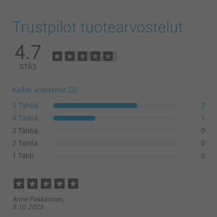
Trustpilot tuotearvostelut
Kova silmälasikotelo
4.7
STÄ
5
Kaikki arvostelut (3)
5 Tähtiä
2
4 Tähtiä
1
3 Tähtiä
0
2 Tähtiä
0
1 Tähti
0
Silmälasikotelo
Anne Pekkarinen,
8.10.2025