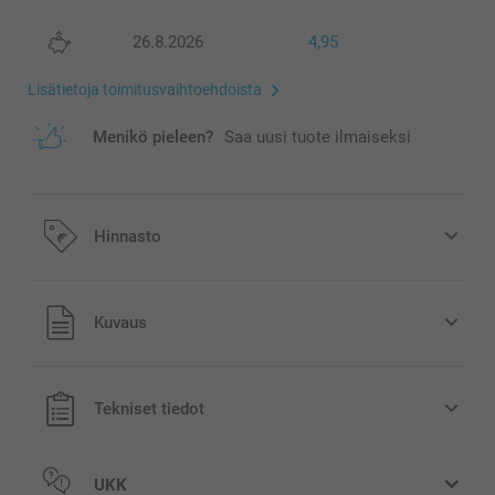
26.8.2026
4,95
Lisätietoja toimitusvaihtoehdoista
Menikö pieleen?
Saa uusi tuote ilmaiseksi
Hinnasto
Kaikki hinnat ovat euroina, sisältävät arvonlisäveron ja
Kuvaus
eivät sisällä postikuluja.
Tekniset tiedot
UKK