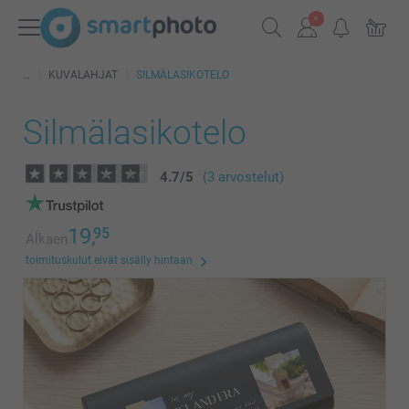
KUVALAHJAT
SILMÄLASIKOTELO
Silmälasikotelo
4.7
/
5
(3 arvostelut)
19,
95
Alkaen
toimituskulut eivät sisälly hintaan