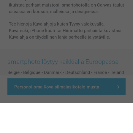
ikuistaa parhaat muistosi. smartphotolla on Canvas taulut
useassa eri koossa, malleissa ja designessa.
Tee hienoja Kuvalahjoja kuten Tyyny valokuvalla,
Kuvamuki, iPhone kuori tai Hiirimatto parhaista kuvistasi.
Kuvalahja on täydellinen lahja perheelle ja ystäville.
smartphoto löytyy kaikkialla Euroopassa
België
-
Belgique
-
Danmark
-
Deutschland
-
France
-
Ireland
-
Nederland
-
Norge
-
Österreich
-
Schweiz
-
Suisse
-
Personoi oma Kova silmälasikotelo musta
Switzerland
-
Suomi
-
Sverige
-
United Kingdom
-
Other Countries
Kaikki hinnat ovat euroina, sisältävät arvonlisäveron ja eivät sisällä
postikuluja.