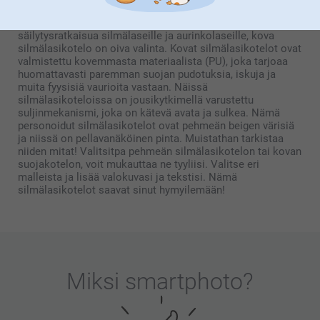
Personoidut silmälasikotelot ovat ihanteellisia pieniä
naarmuja vastaan. Kun etsit kestävämpää ja suojaavampaa
säilytysratkaisua silmälaseille ja aurinkolaseille, kova
silmälasikotelo on oiva valinta. Kovat silmälasikotelot ovat
valmistettu kovemmasta materiaalista (PU), joka tarjoaa
huomattavasti paremman suojan pudotuksia, iskuja ja
muita fyysisiä vaurioita vastaan. Näissä
silmälasikoteloissa on jousikytkimellä varustettu
suljinmekanismi, joka on kätevä avata ja sulkea. Nämä
personoidut silmälasikotelot ovat pehmeän beigen värisiä
ja niissä on pellavanäköinen pinta. Muistathan tarkistaa
niiden mitat! Valitsitpa pehmeän silmälasikotelon tai kovan
suojakotelon, voit mukauttaa ne tyyliisi. Valitse eri
malleista ja lisää valokuvasi ja tekstisi. Nämä
silmälasikotelot saavat sinut hymyilemään!
Miksi
smartphoto
?