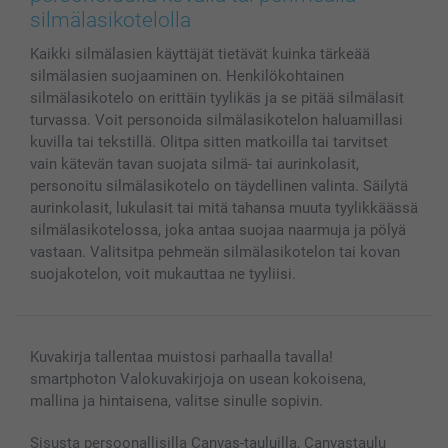
MyNameBook
Ehdot/takuut
Hinnat & maksutavat
silmälasikotelolla
Kuvakalenterit & Päivyrit
Investor Relations
Tilausten tila
Kaikki silmälasien käyttäjät tietävät kuinka tärkeää
Valokuvakehykset & Lisätarvikkeet
silmälasien suojaaminen on. Henkilökohtainen
Lahjakortti
silmälasikotelo on erittäin tyylikäs ja se pitää silmälasit
Kaikki kuvatuotteet
turvassa. Voit personoida silmälasikotelon haluamillasi
kuvilla tai tekstillä. Olitpa sitten matkoilla tai tarvitset
vain kätevän tavan suojata silmä- tai aurinkolasit,
personoitu silmälasikotelo on täydellinen valinta. Säilytä
aurinkolasit, lukulasit tai mitä tahansa muuta tyylikkäässä
silmälasikotelossa, joka antaa suojaa naarmuja ja pölyä
vastaan. Valitsitpa pehmeän silmälasikotelon tai kovan
suojakotelon, voit mukauttaa ne tyyliisi.
Kuvakirja tallentaa muistosi parhaalla tavalla!
smartphoton Valokuvakirjoja on usean kokoisena,
mallina ja hintaisena, valitse sinulle sopivin.
Sisusta persoonallisilla Canvas-tauluilla, Canvastaulu