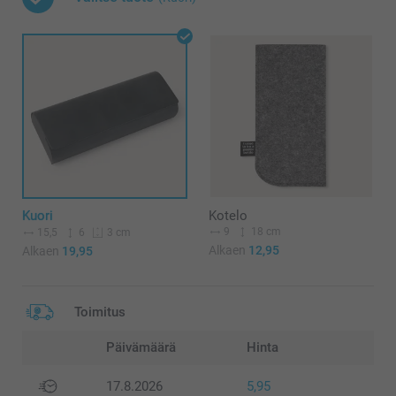
Kuori
Kotelo
9
18 cm
15,5
6
3 cm
Alkaen
12,95
Alkaen
19,95
Toimitus
Päivämäärä
Hinta
17.8.2026
5,95