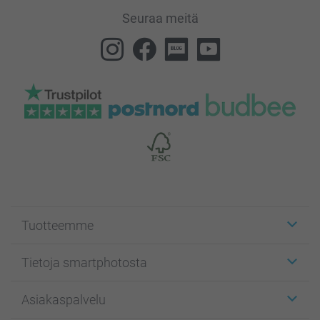
Seuraa meitä
Tuotteemme
Etiketit
Tietoja smartphotosta
Kuvakortit
Kuvalahjat
Tietoja smartphotosta
Asiakaspalvelu
Kuvakirjat
Affiliate ohjelma