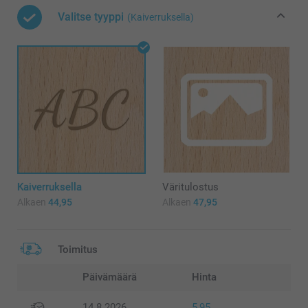
Valitse tyyppi
(Kaiverruksella)
Kaiverruksella
Väritulostus
Alkaen
44,95
Alkaen
47,95
Toimitus
Päivämäärä
Hinta
14.8.2026
5,95