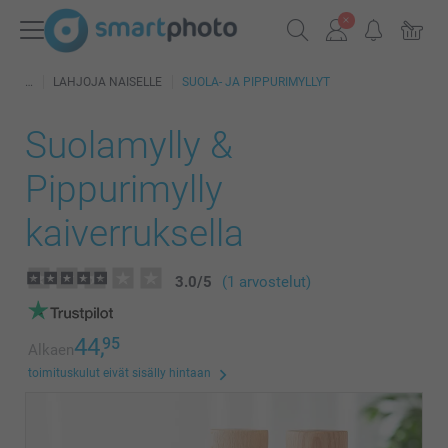
LAHJOJA NAISELLE
SUOLA- JA PIPPURIMYLLYT
Suolamylly &
Pippurimylly
kaiverruksella
3.0
/
5
(1 arvostelut)
44,
95
Alkaen
toimituskulut eivät sisälly hintaan