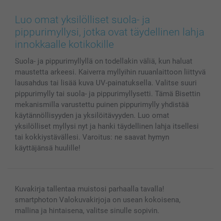
Canvas & Seinäkoristeet
Yleinen tietosuojalausunto
Ota yhteyttä & FAQ
Valokuvat, Julisteet & Taskukirjat
Evästekäytäntö
100% tyytyväisyystakuu
Luo omat yksilölliset suola- ja
Kännykkä & Tabletti
Sivukartta
smartbonus
pippurimyllysi, jotka ovat täydellinen lahja
MyNameBook
Ehdot/takuut
Hinnat & maksutavat
innokkaalle kotikokille
Kuvakalenterit & Päivyrit
Investor Relations
Tilausten tila
Suola- ja pippurimyllyllä on todellakin väliä, kun haluat
Valokuvakehykset & Lisätarvikkeet
maustetta arkeesi. Kaiverra myllyihin ruuanlaittoon liittyvä
Lahjakortti
lausahdus tai lisää kuva UV-painatuksella. Valitse suuri
Kaikki kuvatuotteet
pippurimylly tai suola- ja pippurimyllysetti. Tämä Bisettin
mekanismilla varustettu puinen pippurimylly yhdistää
käytännöllisyyden ja yksilöitävyyden. Luo omat
yksilölliset myllysi nyt ja hanki täydellinen lahja itsellesi
tai kokkiystävällesi. Varoitus: ne saavat hymyn
käyttäjänsä huulille!
Kuvakirja tallentaa muistosi parhaalla tavalla!
smartphoton Valokuvakirjoja on usean kokoisena,
mallina ja hintaisena, valitse sinulle sopivin.