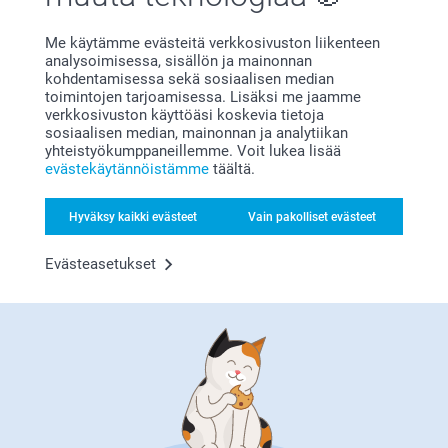
Kuva toisessa myllyssä surkea. Itse myllyjen laatu hyvä
Me käytämme evästeitä verkkosivuston liikenteen
Näytä reaktiot
analysoimisessa, sisällön ja mainonnan
kohdentamisessa sekä sosiaalisen median
toimintojen tarjoamisessa. Lisäksi me jaamme
21.1.2026
Liittyvät tuotteet
verkkosivuston käyttöäsi koskevia tietoja
10:44
sosiaalisen median, mainonnan ja analytiikan
Hei Heidi!
yhteistyökumppaneillemme. Voit lukea lisää
Kiitokset palautteestasi, olemme kiitollisia siitä 🌸
Uunikintaat
Reseptikirja
evästekäytännöistämme
täältä.
Ethän epäröi ottaa yhteyttä asiakaspalveluun
17,95
21,95
saadaksesi apua, mikäli tarvitset sitä 😊
Lämpimin terveisin
Hyväksy kaikki evästeet
Vain pakolliset evästeet
(4 arvostelut)
(1 arvostelut)
Kaisa @smartphoto
Patalaput - 2 kpl
Smart2Give Grillilaatikko
Evästeasetukset
Poistunut valikoimasta
20,95
3 mallia
Alkaen
64,95
(1 arvostelut)