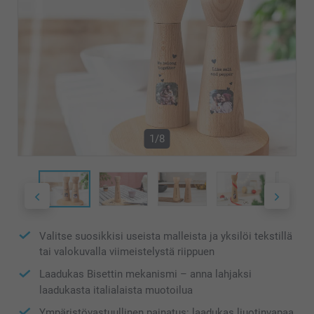
1/8
Valitse suosikkisi useista malleista ja yksilöi tekstillä
tai valokuvalla viimeistelystä riippuen
Laadukas Bisettin mekanismi – anna lahjaksi
laadukasta italialaista muotoilua
Ympäristövastuullinen painatus: laadukas liuotinvapaa