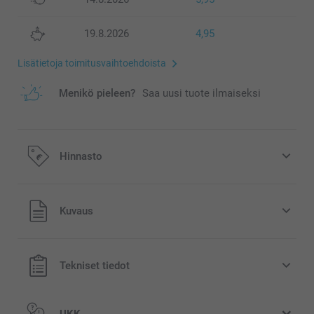
19.8.2026
4,95
Lisätietoja toimitusvaihtoehdoista
Menikö pieleen?
Saa uusi tuote ilmaiseksi
Hinnasto
Kaikki hinnat ovat euroina, sisältävät arvonlisäveron ja
Kuvaus
eivät sisällä postikuluja.
Tekniset tiedot
UKK