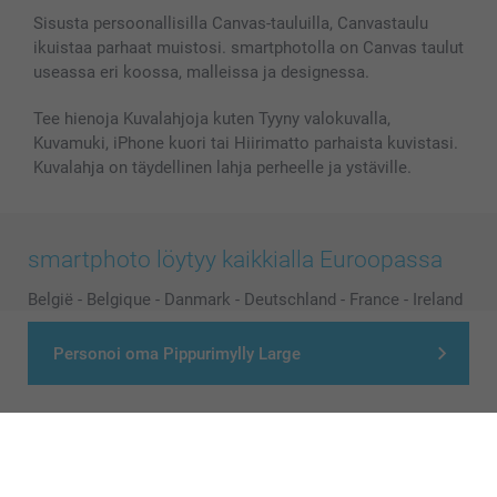
Sisusta persoonallisilla Canvas-tauluilla, Canvastaulu
ikuistaa parhaat muistosi. smartphotolla on Canvas taulut
useassa eri koossa, malleissa ja designessa.
Tee hienoja Kuvalahjoja kuten Tyyny valokuvalla,
Kuvamuki, iPhone kuori tai Hiirimatto parhaista kuvistasi.
Kuvalahja on täydellinen lahja perheelle ja ystäville.
smartphoto löytyy kaikkialla Euroopassa
België
-
Belgique
-
Danmark
-
Deutschland
-
France
-
Ireland
-
Nederland
-
Norge
-
Österreich
-
Schweiz
-
Suisse
-
Personoi oma Pippurimylly Large
Switzerland
-
Suomi
-
Sverige
-
United Kingdom
-
Other Countries
Kaikki hinnat ovat euroina, sisältävät arvonlisäveron ja eivät sisällä
postikuluja.