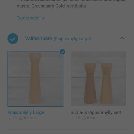
muste, Greenguard Gold -sertifioitu
Tuotetiedot
Valitse tuote
(Pippurimylly Large)
Pippurimylly Large
Suola- & Pippurimylly setti
24
6,4 cm
18
6 cm