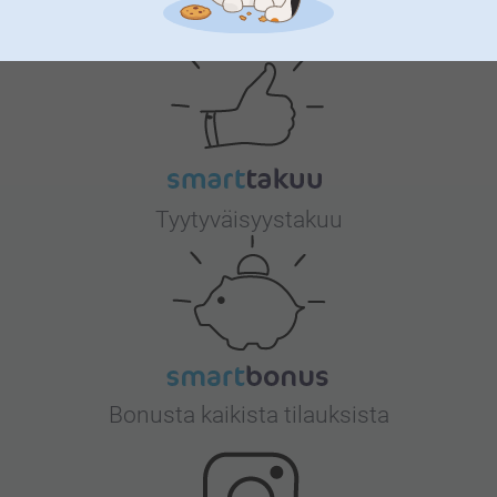
Miksi
smartphoto
?
Tyytyväisyystakuu
Bonusta kaikista tilauksista