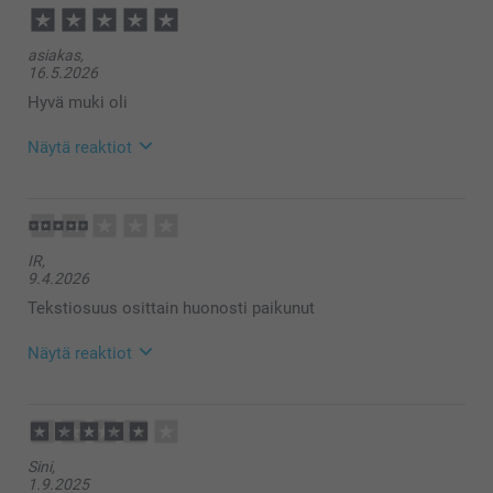
asiakas,
16.5.2026
Hyvä muki oli
Näytä reaktiot
20.5.2026
10:22
Hei!
IR,
Suuret kiitokset ⭐⭐⭐⭐⭐tähdestä ja palautteesta, se
9.4.2026
on meille erittäin tärkeää. Kiva että pidät mukista,
toivon että siitä on iloa pitkäksi aikaa 🥰
Tekstiosuus osittain huonosti paikunut
Lämpimin kiitoksin,
Kirsi @smartphoto
Näytä reaktiot
10.4.2026
09:55
Hei IR,
Sini,
Kiitos palautteesta. Ikävä kuulla että et ole täysin
1.9.2025
tyytyväinen saamaasi tuotteeseen. Mikäli haluat