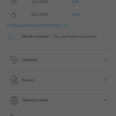
13.8.2026
8,95
26.8.2026
4,95
Lisätietoja toimitusvaihtoehdoista
Menikö pieleen?
Saa uusi tuote ilmaiseksi
Hinnasto
Kaikki hinnat ovat euroina, sisältävät arvonlisäveron ja
Kuvaus
eivät sisällä postikuluja.
Tekniset tiedot