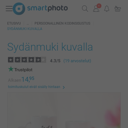
ETUSIVU
PERSOONALLINEN KODINSISUSTUS
SYDÄNMUKI KUVALLA
Sydänmuki kuvalla
4.3
/
5
(19 arvostelut)
14,
95
Alkaen
toimituskulut eivät sisälly hintaan