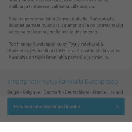
smartphoton Valokuvakirjoja on usean kokoisena,
mallina ja hintaisena, valitse sinulle sopivin.
Sisusta persoonallisilla Canvas-tauluilla, Canvastaulu
ikuistaa parhaat muistosi. smartphotolla on Canvas taulut
useassa eri koossa, malleissa ja designessa.
Tee hienoja Kuvalahjoja kuten Tyyny valokuvalla,
Kuvamuki, iPhone kuori tai Hiirimatto parhaista kuvistasi.
Kuvalahja on täydellinen lahja perheelle ja ystäville.
smartphoto löytyy kaikkialla Euroopassa
België
-
Belgique
-
Danmark
-
Deutschland
-
France
-
Ireland
-
Nederland
-
Norge
-
Österreich
-
Schweiz
-
Suisse
-
Personoi oma Sydänmuki kuvalla
Switzerland
-
Suomi
-
Sverige
-
United Kingdom
-
Other Countries