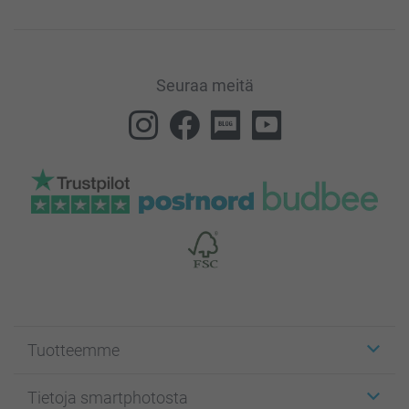
Seuraa meitä
Tuotteemme
Etiketit
Tietoja smartphotosta
Kuvakortit