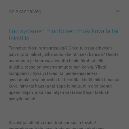
Kuvalahjat
Tietoja smartphotosta
Asiakaspalvelu
Kuvakirjat
Affiliate ohjelma
Canvas & Seinäkoristeet
Yleinen tietosuojalausunto
Ota yhteyttä & FAQ
Valokuvat, Julisteet & Taskukirjat
Evästekäytäntö
100% tyytyväisyystakuu
Luo sydämen muotoinen muki kuvalla tai
Kännykkä & Tabletti
Sivukartta
smartbonus
tekstillä
MyNameBook
Ehdot/takuut
Hinnat & maksutavat
Tunnetko olosi romanttiseksi? Onko tulossa erityinen
Kuvakalenterit & Päivyrit
Investor Relations
Tilausten tila
päivä, jota haluat juhlia suosikki-ihmisesi kanssa? Osoita
Valokuvakehykset & Lisätarvikkeet
arvostusta ja huomaavaisuutta henkilökohtaisella
Lahjakortti
mukilla, jossa on sydämenmuotoinen kahva. Yllätä
Kaikki kuvatuotteet
kumppanisi, hyvä ystäväsi tai perheenjäsenesi
sydänmukilla valokuvalla tai tekstillä. Lisää mikä tahansa
kuva, nimi tai hauska tai söpö lainaus, niin olet luonut
upean lahjan, joka saa lahjan vastaanottajan taatusti
hymyilemään!
Kuvakirja tallentaa muistosi parhaalla tavalla!