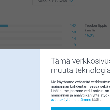
Trucker lippis
142
9 mallia
58
16,95
14
9
17
Tämä verkkosivus
muuta teknologi
Me käytämme evästeitä verkkosivust
mainonnan kohdentamisessa sekä so
Lisäksi me jaamme verkkosivuston k
mainonnan ja analytiikan yhteistyö
evästekäytännöistämme
täältä.