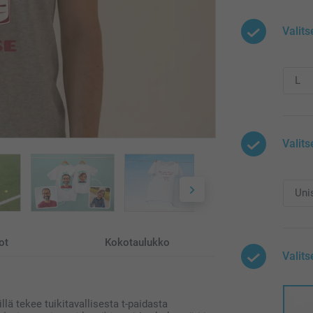
Valits
Valits
ot
Kokotaulukko
Valits
llä tekee tuikitavallisesta t-paidasta