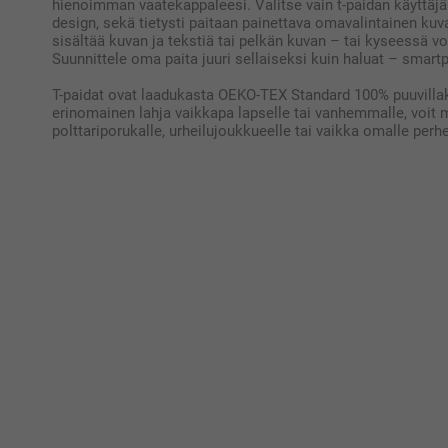
hienoimman vaatekappaleesi. Valitse vain t-paidan käyttäjä (
design, sekä tietysti paitaan painettava omavalintainen kuva 
sisältää kuvan ja tekstiä tai pelkän kuvan – tai kyseessä voi
Suunnittele oma paita juuri sellaiseksi kuin haluat – smart
T-paidat ovat laadukasta OEKO-TEX Standard 100% puuvillak
erinomainen lahja vaikkapa lapselle tai vanhemmalle, voit m
polttariporukalle, urheilujoukkueelle tai vaikka omalle perhe