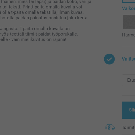
nainen, mies tai lapsi) ja paidan koko, väri ja
tai teksti. Printtipaita omalla kuvalla voi
Valko
 olla t-paita omalla tekstillä, ilman kuvaa.
photolla paidan painatus onnistuu joka kerta.
angasta. T-paita omalla kuvalla on
yös teettää tiimi-t-paidat työporukalle,
Harm
elle - vain mielikuvitus on rajana!
Valits
Sii
Toimit