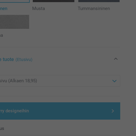
inen
Musta
Tummansininen
aa
e tuote
(Etusivu)
rry designeihin
us