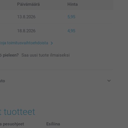
Päivämäärä
Hinta
13.8.2026
5,95
18.8.2026
4,95
etoja toimitusvaihtoehdoista
 pieleen?
Saa uusi tuote ilmaiseksi
sto
at euroina, sisältävät arvonlisäveron ja eivät sisällä
t tuotteet
a pesuohjeet
Esiliina