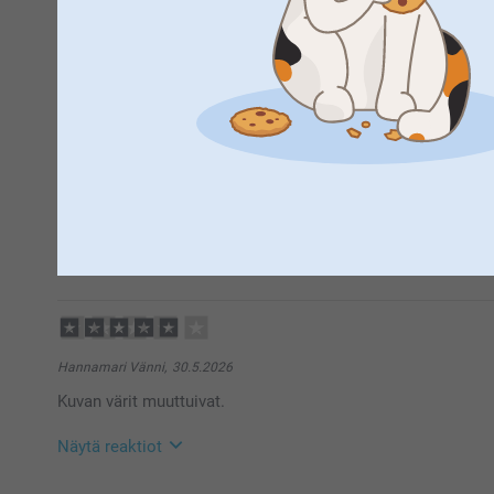
Hei Anastasiya,
Kiitos palautteesta. Ikävä kuulla että et ole täysin 
Pauliina Kiiski,
30.6.2026
tehdä reklamaation, ota yhteyttä asiakaspalveluun 
Kaunis painatus ja paita on hyvää materiaalia.
mielellään 😊
Lämpimin terveisin
Kirsi @smartphoto
Marjut,
13.6.2026
Hyvälaatuinen t-paita ja painatus.
Näytä reaktiot
22.6.2026
14:26
Hei Marjut,
Suuret kiitokset ⭐⭐⭐⭐tähdestä ja palautteesta, se on 
Hannamari Vänni,
30.5.2026
paidasta, toivon siitä olevan iloa pitkäksi aikaa 🥰
Kuvan värit muuttuivat.
Lämpimin kiitoksin,
Kirsi @smartphoto
Näytä reaktiot