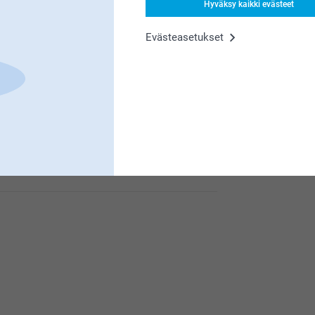
Hyväksy kaikki evästeet
tyytyväinen saamaasi tuotteeseen. Mikäli haluat
https://www.smartphoto.fi/faq, autamme
Evästeasetukset
meille erittäin tärkeää. Kiva että pidät t-