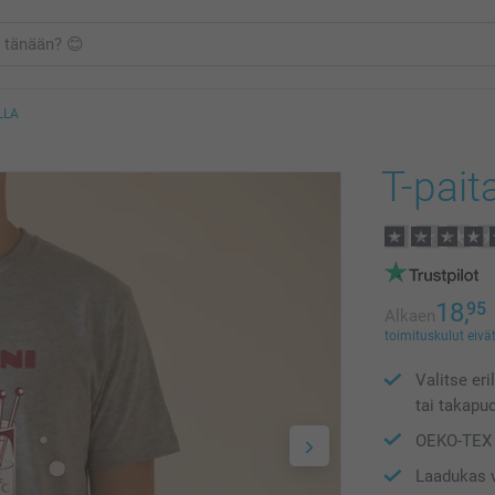
LLA
T-pait
18,
95
Alkaen
toimituskulut eivät
Valitse eri
tai takapuo
OEKO-TEX 1
Laadukas v