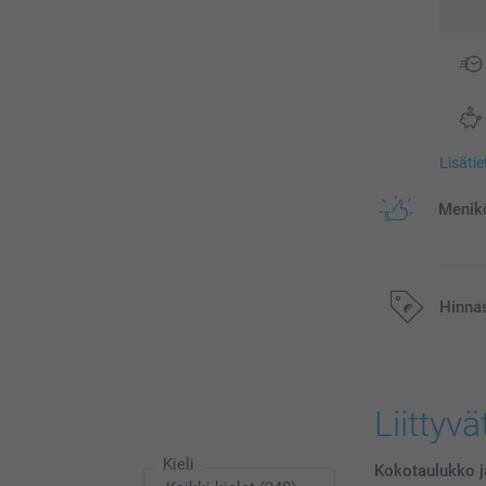
Lisäti
Menikö
Hinna
Kaikki hinnat ov
postikuluja.
Liittyvä
Kieli
Kokotaulukko j