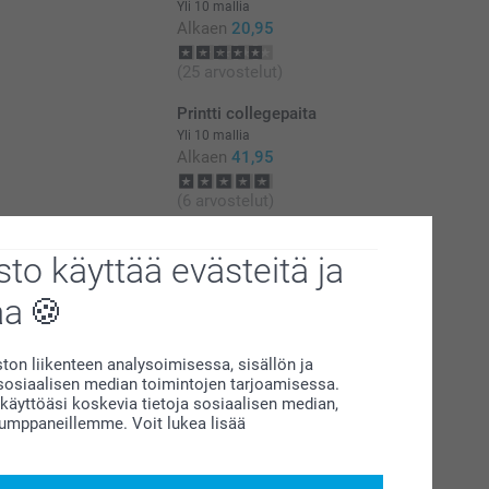
Yli 10 mallia
Alkaen
20,95
(25 arvostelut)
Printti collegepaita
Yli 10 mallia
Alkaen
41,95
(6 arvostelut)
to käyttää evästeitä ja
aa
on liikenteen analysoimisessa, sisällön ja
siaalisen median toimintojen tarjoamisessa.
äyttöäsi koskevia tietoja sosiaalisen median,
kumppaneillemme. Voit lukea lisää