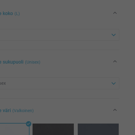
e koko
(L)
e sukupuoli
(Unisex)
e väri
(Valkoinen)