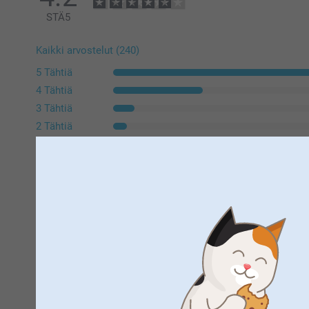
STÄ
5
Kaikki arvostelut (240)
5 Tähtiä
4 Tähtiä
3 Tähtiä
2 Tähtiä
1 Tähti
Anastasiya Palkin,
9.7.2026
painojälki on surkeaa.
Näytä reaktiot
4.8.2026
10:42