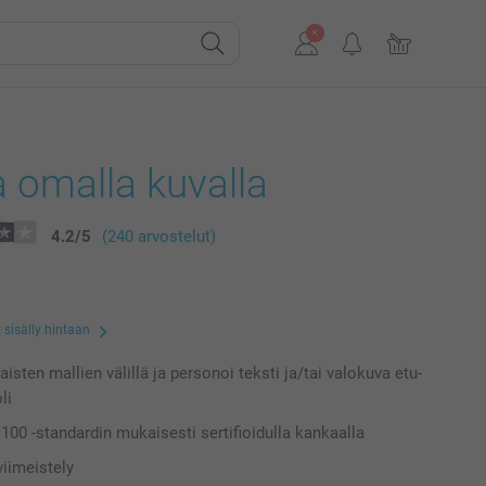
a omalla kuvalla
4.2
/
5
(240 arvostelut)
 sisälly hintaan
laisten mallien välillä ja personoi teksti ja/tai valokuva etu-
li
00 -standardin mukaisesti sertifioidulla kankaalla
iimeistely