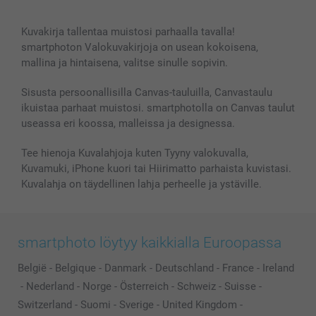
Canvas & Seinäkoristeet
Yleinen tietosuojalausunto
Ota yhteyttä & FAQ
Valokuvat, Julisteet & Taskukirjat
Evästekäytäntö
100% tyytyväisyystakuu
Kuvakirja tallentaa muistosi parhaalla tavalla!
Kännykkä & Tabletti
Sivukartta
smartbonus
smartphoton Valokuvakirjoja on usean kokoisena,
MyNameBook
Ehdot/takuut
Hinnat & maksutavat
mallina ja hintaisena, valitse sinulle sopivin.
Kuvakalenterit & Päivyrit
Investor Relations
Tilausten tila
Valokuvakehykset & Lisätarvikkeet
Sisusta persoonallisilla Canvas-tauluilla, Canvastaulu
ikuistaa parhaat muistosi. smartphotolla on Canvas taulut
Lahjakortti
useassa eri koossa, malleissa ja designessa.
Kaikki kuvatuotteet
Tee hienoja Kuvalahjoja kuten Tyyny valokuvalla,
Kuvamuki, iPhone kuori tai Hiirimatto parhaista kuvistasi.
Kuvalahja on täydellinen lahja perheelle ja ystäville.
smartphoto löytyy kaikkialla Euroopassa
België
-
Belgique
-
Danmark
-
Deutschland
-
France
-
Ireland
-
Nederland
-
Norge
-
Österreich
-
Schweiz
-
Suisse
-
Switzerland
-
Suomi
-
Sverige
-
United Kingdom
-