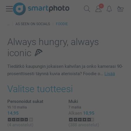
AS SEEN ON SOCIALS
FOODIE
Always hungry, always
iconic 🍕
Tiedätkö kaupungin jokaisen kahvilan ja onko kamerasi 90-
prosenttisesti täynnä kuvia aterioista? Foodie o…
Lisää
Valitse tuotteesi
Personoidut sukat
Muki
Yli 10 mallia
7 mallia
14,95
Alkaen
10,95
(4 arvostelut)
(388 arvostelut)