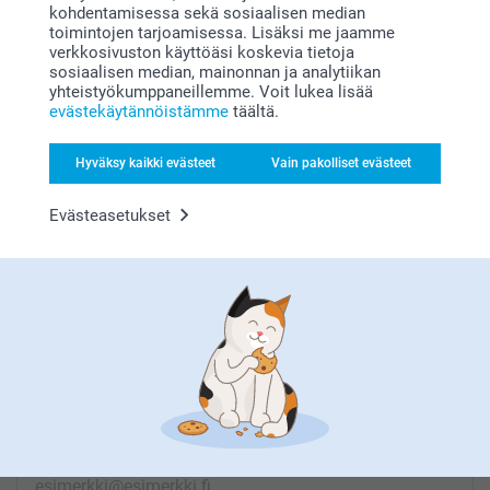
kohdentamisessa sekä sosiaalisen median
toimintojen tarjoamisessa. Lisäksi me jaamme
verkkosivuston käyttöäsi koskevia tietoja
sosiaalisen median, mainonnan ja analytiikan
yhteistyökumppaneillemme. Voit lukea lisää
Etsitkö inspiraatiota?
evästekäytännöistämme
täältä.
Hyväksy kaikki evästeet
Vain pakolliset evästeet
Evästeasetukset
Olemme täällä sinun vuoksesi
Tilaa uutiskirje
Kirjoita sähköpostiosoitteesi tähän