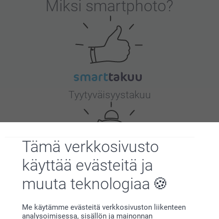
Miksi
smartphoto
?
Tyytyväisyystakuu
Tämä verkkosivusto
käyttää evästeitä ja
muuta teknologiaa
Bonusta kaikista tilauksista
Me käytämme evästeitä verkkosivuston liikenteen
analysoimisessa, sisällön ja mainonnan