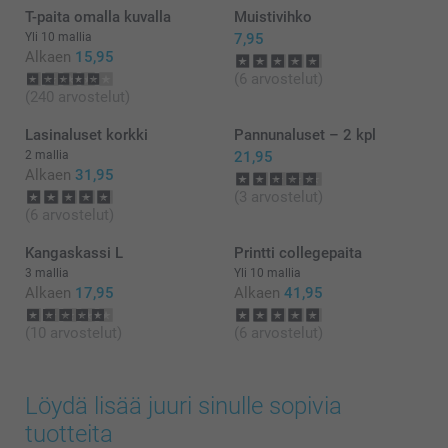
T-paita omalla kuvalla
Muistivihko
Yli 10 mallia
7,95
Alkaen
15,95
(6 arvostelut)
(240 arvostelut)
Lasinaluset korkki
Pannunaluset – 2 kpl
2 mallia
21,95
Alkaen
31,95
(3 arvostelut)
(6 arvostelut)
Kangaskassi L
Printti collegepaita
3 mallia
Yli 10 mallia
Alkaen
17,95
Alkaen
41,95
(10 arvostelut)
(6 arvostelut)
Löydä lisää juuri sinulle sopivia
tuotteita