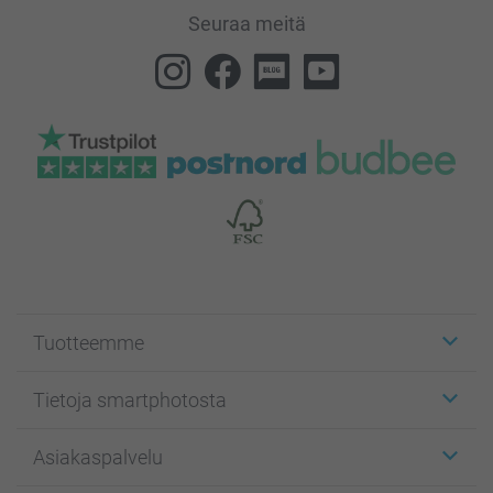
Seuraa meitä
Tuotteemme
Etiketit
Tietoja smartphotosta
Kuvakortit
Kuvalahjat
Tietoja smartphotosta
Asiakaspalvelu
Kuvakirjat
Affiliate ohjelma