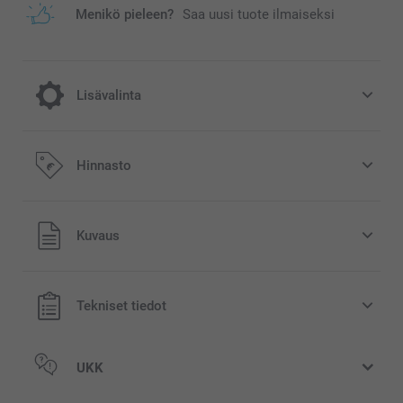
Menikö pieleen?
Saa uusi tuote ilmaiseksi
Lisävalinta
Nauti joulusta ihanalla joulumukilla!
Hinnasto
3,00/kpl
Kaikki hinnat ovat euroina, sisältävät arvonlisäveron ja
Kuvaus
sti
eivät sisällä postikuluja.
myyty
Tekniset tiedot
UKK