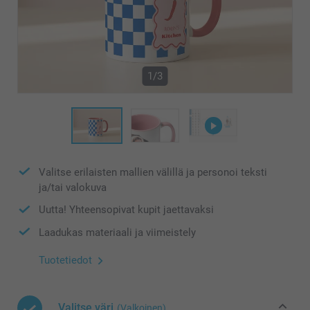
1/3
Valitse erilaisten mallien välillä ja personoi teksti
ja/tai valokuva
Uutta! Yhteensopivat kupit jaettavaksi
Laadukas materiaali ja viimeistely
Tuotetiedot
Valitse väri
(Valkoinen)