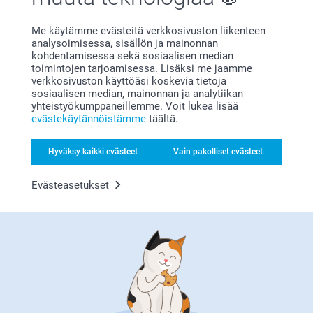
Sisko Jaakkola,
23.7.2026
Me käytämme evästeitä verkkosivuston liikenteen
Todella nätti kesäkukkamuki ripeästi toimitettuna.
analysoimisessa, sisällön ja mainonnan
kohdentamisessa sekä sosiaalisen median
toimintojen tarjoamisessa. Lisäksi me jaamme
verkkosivuston käyttöäsi koskevia tietoja
Lennu Backman-Elovirta,
sosiaalisen median, mainonnan ja analytiikan
2.7.2026
yhteistyökumppaneillemme. Voit lukea lisää
evästekäytännöistämme
täältä.
Kuva oli kovin pieni. Oletin olevan noin puolet mukista.
Hyväksy kaikki evästeet
Vain pakolliset evästeet
Sisko Jaakkola,
Evästeasetukset
16.6.2026
Painolaatu oli hyvä ja lopputulos niinkuin suunniteltu.
Näytä reaktiot
22.6.2026
14:27
Hei Sisko,
Jonne Kinnari,