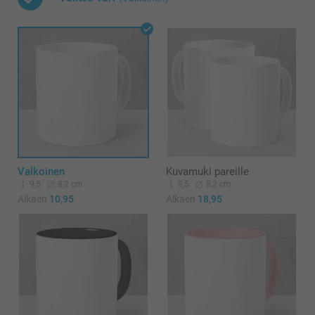
Valkoinen
Kuvamuki pareille
9,5
8,2 cm
9,5
8,2 cm
Alkaen
10,95
Alkaen
18,95