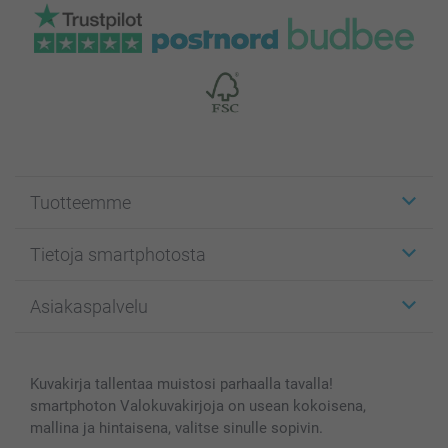
Tuotteemme
Etiketit
Tietoja smartphotosta
Kuvakortit
Kuvalahjat
Tietoja smartphotosta
Asiakaspalvelu
Kuvakirjat
Affiliate ohjelma
Canvas & Seinäkoristeet
Yleinen tietosuojalausunto
Ota yhteyttä & FAQ
Valokuvat, Julisteet & Taskukirjat
Evästekäytäntö
100% tyytyväisyystakuu
Kuvakirja tallentaa muistosi parhaalla tavalla!
Kännykkä & Tabletti
Sivukartta
smartbonus
smartphoton Valokuvakirjoja on usean kokoisena,
MyNameBook
Ehdot/takuut
Hinnat & maksutavat
mallina ja hintaisena, valitse sinulle sopivin.
Kuvakalenterit & Päivyrit
Investor Relations
Tilausten tila