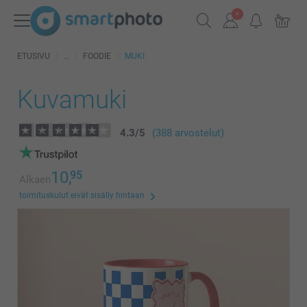
ETUSIVU
FOODIE
MUKI
Kuvamuki
4.3
/
5
(388 arvostelut)
10,
95
Alkaen
toimituskulut eivät sisälly hintaan