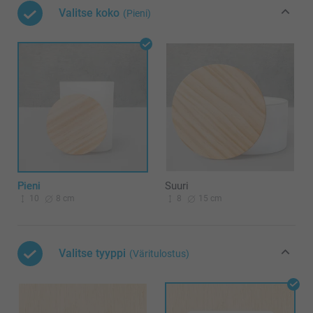
Valitse koko
(Pieni)
Pieni
Suuri
10
8 cm
8
15 cm
Valitse tyyppi
(Väritulostus)