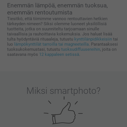
Enemmän lämpöä, enemmän tuoksua,
enemmän rentoutumista
Tiesitkö, että tiimimme vannoo rentouttavien hetkien
tärkeyden nimeen? Siksi olemme luoneet yksilöllisiä
tuotteita, jotka on suunniteltu tarjoamaan sinulle
taivaallisia ja rauhoittavia kokemuksia. Jos haluat lisää
tulta hyödyntäviä rituaaleja, tutustu
kynttilänpidikkeisiin
tai
luo
lämpökynttilät tarroilla tai magneeteilla
. Parantaaksesi
tuoksukokemustasi, tutustu
tuoksudiffuusereihin
, joita on
saatavana myös
12 kappaleen setissä
.
Miksi
smartphoto
?