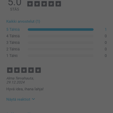
5.0
STÄ
5
Kaikki arvostelut (1)
5 Tähtiä
1
4 Tähtiä
0
3 Tähtiä
0
2 Tähtiä
0
Pieni: 35–40 tuntia
1 Tähti
0
Suuri: 30–35 tuntia
Alma Tervahauta,
29.12.2024
Hyvä idea, ihana lahja!
Näytä reaktiot
22.1.2025