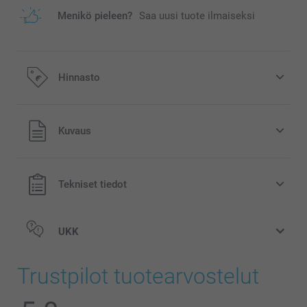
Menikö pieleen?
Saa uusi tuote ilmaiseksi
Hinnasto
Kaikki hinnat ovat euroina, sisältävät arvonlisäveron ja
Kuvaus
eivät sisällä postikuluja.
Tekniset tiedot
UKK
Trustpilot tuotearvostelut