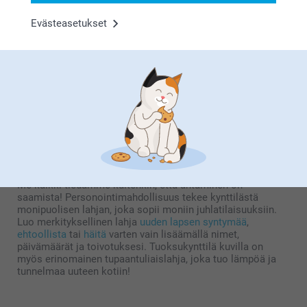
kodikkaan tunnelman. Tuoksukynttilä kuvilla vahvistaa
näitä vaikutuksia. Personointimahdollisuuden ansiosta voit
Evästeasetukset
nauttia kynttilästä ainutlaatuisella ja henkilökohtaisella
tavalla. Kaiverruta siihen esimerkiksi piristävä sitaatti tai
mantra ja luo oma kynttiläseremoniasi. Onko sinulla kuva
jostakusta rakkaasta ihmisestä, jota haluat ajatella tai
muistella? Tulostamme mielellämme korkealaatuisen
valokuvan kynttilääsi. Tuoksukynttilä kuvilla tekee kynttilän
sytyttämisestä paljon merkityksellisemmän!
Perfekt stearinlys, perfekt gave til deg selv
og dine nærmeste
Tuoksukynttilä kuvilla voi olla täydellinen lahja itsellesi,
jotta voit hemmotella itseäsi sen ylellisillä ominaisuuksilla.
Me kaikki tiedämme kuitenkin, että antaminen on
saamista! Personointimahdollisuus tekee kynttilästä
monipuolisen lahjan, joka sopii moniin juhlatilaisuuksiin.
Luo merkityksellinen lahja
uuden lapsen syntymää
,
ehtoollista
tai
häitä
varten vain lisäämällä nimet,
päivämäärät ja toivotuksesi. Tuoksukynttilä kuvilla on
myös erinomainen tupaantuliaislahja, joka tuo lämpöä ja
tunnelmaa uuteen kotiin!