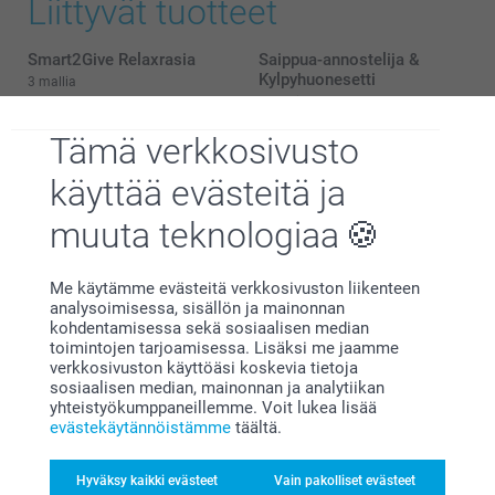
Liittyvät tuotteet
12:56
Hei Alma!
Suuret kiitokset 5 tähdestä ja palautteesta,
Smart2Give Relaxrasia
Saippua-annostelija &
arvostamme sitä suuresti. Kiva että pidät
Kylpyhuonesetti
3 mallia
Tuoksykynntilästä kuvilla :)
65,95
2 mallia
Lämpimin kiitoksin,
Alkaen
24,95
Kaisa@smartphoto
Tämä verkkosivusto
(1 arvostelut)
käyttää evästeitä ja
Smart2Give Kylpysetti
Tuikkukippo
Uusi mallia
59,95
5 mallia
muuta teknologiaa
Alkaen
15,95
(9 arvostelut)
Me käytämme evästeitä verkkosivuston liikenteen
analysoimisessa, sisällön ja mainonnan
kohdentamisessa sekä sosiaalisen median
toimintojen tarjoamisessa. Lisäksi me jaamme
Vinkkejä ja niksejä
verkkosivuston käyttöäsi koskevia tietoja
sosiaalisen median, mainonnan ja analytiikan
tuoksukynttilään liittyen
yhteistyökumppaneillemme. Voit lukea lisää
evästekäytännöistämme
täältä.
Tuoksukynttilä auttaa sinua rentoutumaan hektisen päivän
jälkeen. Sen liekki polttaa kaikki huolet pois ja johdattaa
Hyväksy kaikki evästeet
Vain pakolliset evästeet
sinut keskittyneeseen mielentilaan, kun taas tuoksu luo