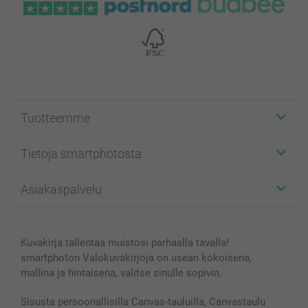
Tuotteemme
Etiketit
Tietoja smartphotosta
Kuvakortit
Kuvalahjat
Tietoja smartphotosta
Asiakaspalvelu
Kuvakirjat
Affiliate ohjelma
Canvas & Seinäkoristeet
Yleinen tietosuojalausunto
Ota yhteyttä & FAQ
Valokuvat, Julisteet & Taskukirjat
Evästekäytäntö
100% tyytyväisyystakuu
Kuvakirja tallentaa muistosi parhaalla tavalla!
Kännykkä & Tabletti
Sivukartta
smartbonus
smartphoton Valokuvakirjoja on usean kokoisena,
MyNameBook
Ehdot/takuut
Hinnat & maksutavat
mallina ja hintaisena, valitse sinulle sopivin.
Kuvakalenterit & Päivyrit
Investor Relations
Tilausten tila
Valokuvakehykset & Lisätarvikkeet
Sisusta persoonallisilla Canvas-tauluilla, Canvastaulu