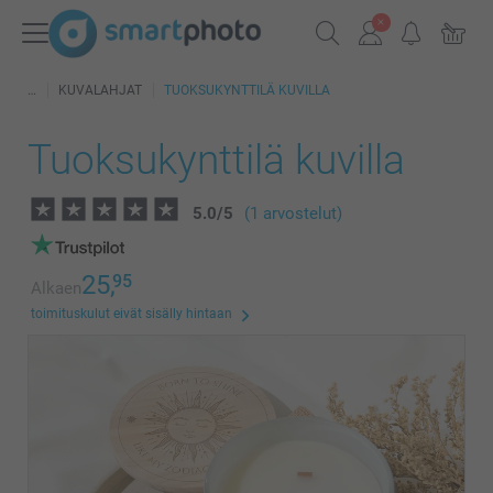
KUVALAHJAT
TUOKSUKYNTTILÄ KUVILLA
Tuoksukynttilä kuvilla
5.0
/
5
(1 arvostelut)
25,
95
Alkaen
toimituskulut eivät sisälly hintaan