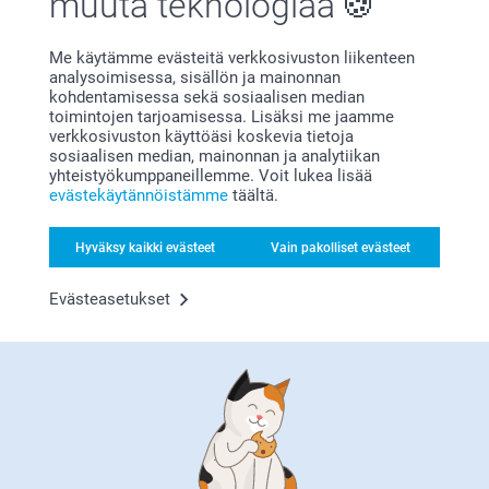
muuta teknologiaa
Ystävänpäivä lahjoja lapsille
Me käytämme evästeitä verkkosivuston liikenteen
analysoimisessa, sisällön ja mainonnan
kohdentamisessa sekä sosiaalisen median
Tietysti vauvakin on mukana juhlimassa
toimintojen tarjoamisessa. Lisäksi me jaamme
ystävänpäivää. Meiltä löydät paljon mukavia,
Ylelliset kortit
verkkosivuston käyttöäsi koskevia tietoja
harkittuja ja suloisia lahjoja, joista sekä vauva että
sosiaalisen median, mainonnan ja analytiikan
vanhemmat voivat hyötyä ja nauttia.
yhteistyökumppaneillemme. Voit lukea lisää
evästekäytännöistämme
täältä.
Hyväksy kaikki evästeet
Vain pakolliset evästeet
Miksi
smartphoto
?
Evästeasetukset
PVC-vaahtolevy