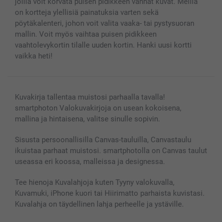
joilla voit korvata puisen pidikkeen vanhat kuvat. Meillä
Kaikki kuvatuotteet
on kortteja ylellisiä painatuksia varten sekä
pöytäkalenteri, johon voit valita vaaka- tai pystysuoran
mallin. Voit myös vaihtaa puisen pidikkeen
vaahtolevykortin tilalle uuden kortin. Hanki uusi kortti
vaikka heti!
Kuvakirja tallentaa muistosi parhaalla tavalla!
smartphoton Valokuvakirjoja on usean kokoisena,
mallina ja hintaisena, valitse sinulle sopivin.
Sisusta persoonallisilla Canvas-tauluilla, Canvastaulu
ikuistaa parhaat muistosi. smartphotolla on Canvas taulut
useassa eri koossa, malleissa ja designessa.
Tee hienoja Kuvalahjoja kuten Tyyny valokuvalla,
Kuvamuki, iPhone kuori tai Hiirimatto parhaista kuvistasi.
Kuvalahja on täydellinen lahja perheelle ja ystäville.