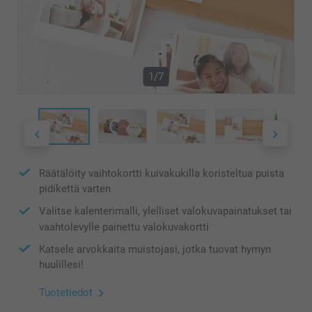
1/7
Räätälöity vaihtokortti kuivakukilla koristeltua puista
pidikettä varten
Valitse kalenterimalli, ylelliset valokuvapainatukset tai
vaahtolevylle painettu valokuvakortti
Katsele arvokkaita muistojasi, jotka tuovat hymyn
huulillesi!
Tuotetiedot