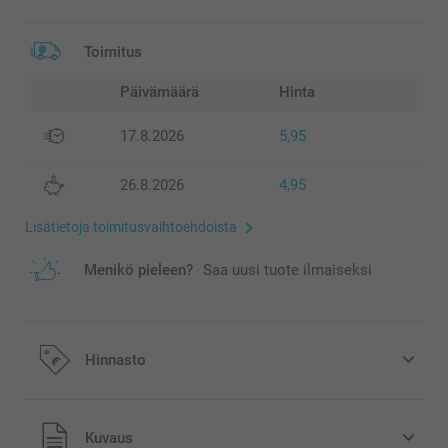
Toimitus
Päivämäärä
Hinta
17.8.2026
5,95
26.8.2026
4,95
Lisätietoja toimitusvaihtoehdoista
Menikö pieleen?
Saa uusi tuote ilmaiseksi
Hinnasto
Kaikki hinnat ovat euroina, sisältävät arvonlisäveron ja
Kuvaus
eivät sisällä postikuluja.