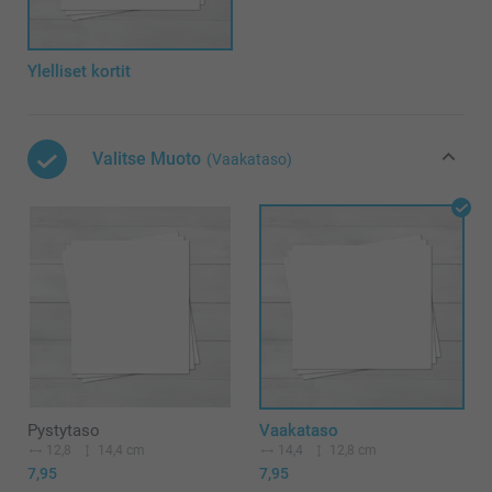
Ylelliset kortit
Valitse Muoto
(Vaakataso)
Pystytaso
Vaakataso
12,8
14,4 cm
14,4
12,8 cm
7,95
7,95