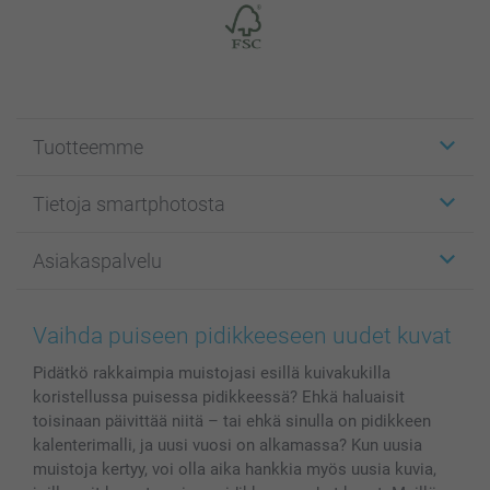
Tuotteemme
Etiketit
Tietoja smartphotosta
Kuvakortit
Kuvalahjat
Tietoja smartphotosta
Asiakaspalvelu
Kuvakirjat
Affiliate ohjelma
Canvas & Seinäkoristeet
Yleinen tietosuojalausunto
Ota yhteyttä & FAQ
Valokuvat, Julisteet & Taskukirjat
Evästekäytäntö
100% tyytyväisyystakuu
Vaihda puiseen pidikkeeseen uudet kuvat
Kännykkä & Tabletti
Sivukartta
smartbonus
Pidätkö rakkaimpia muistojasi esillä kuivakukilla
MyNameBook
Ehdot/takuut
Hinnat & maksutavat
koristellussa puisessa pidikkeessä? Ehkä haluaisit
Kuvakalenterit & Päivyrit
Investor Relations
Tilausten tila
toisinaan päivittää niitä – tai ehkä sinulla on pidikkeen
Valokuvakehykset & Lisätarvikkeet
kalenterimalli, ja uusi vuosi on alkamassa? Kun uusia
Lahjakortti
muistoja kertyy, voi olla aika hankkia myös uusia kuvia,