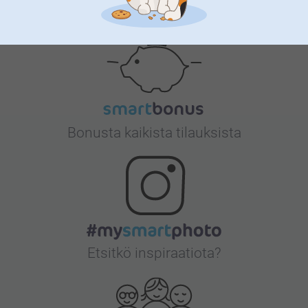
Tyytyväisyystakuu
Bonusta kaikista tilauksista
Etsitkö inspiraatiota?