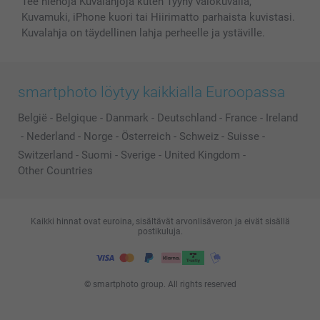
Tee hienoja Kuvalahjoja kuten Tyyny valokuvalla,
Kuvamuki, iPhone kuori tai Hiirimatto parhaista kuvistasi.
Kuvalahja on täydellinen lahja perheelle ja ystäville.
smartphoto löytyy kaikkialla Euroopassa
België
-
Belgique
-
Danmark
-
Deutschland
-
France
-
Ireland
-
Nederland
-
Norge
-
Österreich
-
Schweiz
-
Suisse
-
Switzerland
-
Suomi
-
Sverige
-
United Kingdom
-
Other Countries
Kaikki hinnat ovat euroina, sisältävät arvonlisäveron ja eivät sisällä
postikuluja.
© smartphoto group. All rights reserved