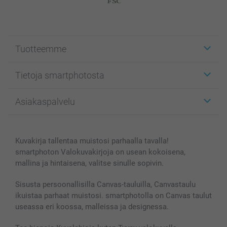
Tuotteemme
Etiketit
Tietoja smartphotosta
Kuvakortit
Kuvalahjat
Tietoja smartphotosta
Asiakaspalvelu
Kuvakirjat
Affiliate ohjelma
Canvas & Seinäkoristeet
Yleinen tietosuojalausunto
Ota yhteyttä & FAQ
Valokuvat, Julisteet & Taskukirjat
Evästekäytäntö
100% tyytyväisyystakuu
Kuvakirja tallentaa muistosi parhaalla tavalla!
Kännykkä & Tabletti
Sivukartta
smartbonus
smartphoton Valokuvakirjoja on usean kokoisena,
MyNameBook
Ehdot/takuut
Hinnat & maksutavat
mallina ja hintaisena, valitse sinulle sopivin.
Kuvakalenterit & Päivyrit
Investor Relations
Tilausten tila
Valokuvakehykset & Lisätarvikkeet
Sisusta persoonallisilla Canvas-tauluilla, Canvastaulu
ikuistaa parhaat muistosi. smartphotolla on Canvas taulut
Lahjakortti
useassa eri koossa, malleissa ja designessa.
Kaikki kuvatuotteet