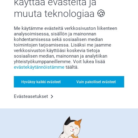
käyttää evästeitä ja
muuta teknologiaa
Me käytämme evästeitä verkkosivuston liikenteen
analysoimisessa, sisällön ja mainonnan
kohdentamisessa sekä sosiaalisen median
toimintojen tarjoamisessa. Lisäksi me jaamme
Bonusta kaikista tilauksista
verkkosivuston käyttöäsi koskevia tietoja
sosiaalisen median, mainonnan ja analytiikan
yhteistyökumppaneillemme. Voit lukea lisää
evästekäytännöistämme
täältä.
Hyväksy kaikki evästeet
Vain pakolliset evästeet
Evästeasetukset
Etsitkö inspiraatiota?