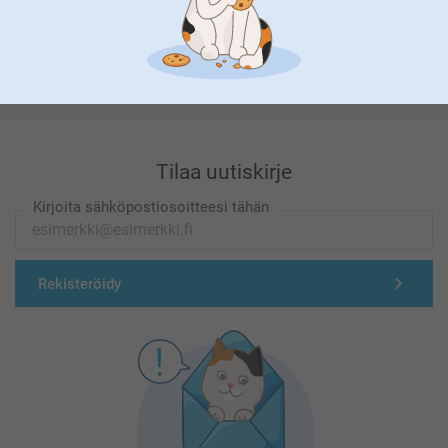
Olemme täällä sinun vuoksesi
Tilaa uutiskirje
Kirjoita sähköpostiosoitteesi tähän
Rekisteröidy