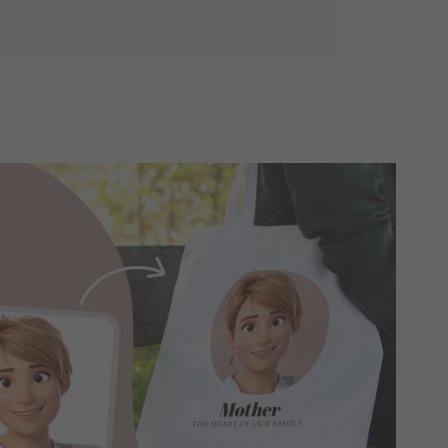
sesti harkittuja lahjoja. Olipa kyseessä syntymäpäivät,
rityinen tilaisuus, saatamme tarjota juuri sen mitä etsit
ajan kasvoille!