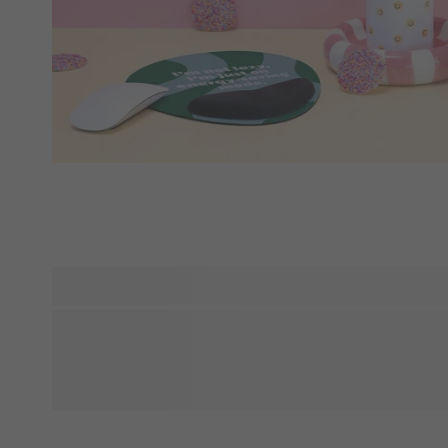
Muuta rakkaat valokuvasi upeiksi henkilökohtaisiksi lahjoi
suodattimien avulla. Muuta perhepotretit hurmaaviksi karika
jopa isoäitiin! Tutustu mahdollisuuksiin, joita tarjoamme. 
voit lisätä valokuviisi hauskoja tehosteita ja luoda ainutlaat
hymyn läheistesi kasvoille.