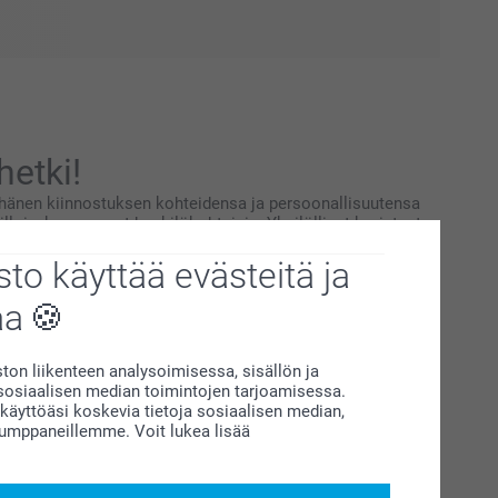
hetki!
y hänen kiinnostuksen kohteidensa ja persoonallisuutensa
loin, kun ne ovat henkilökohtaisia. Yksilölliset koristeet
maavaiset muistoesineet.
to käyttää evästeitä ja
ella tavalla. Vaikka kohde ja aktiviteetit ovat usein
aa
ilölliset koristeet voivat kohottaa polttarit aivan uudelle
on liikenteen analysoimisessa, sisällön ja
siaalisen median toimintojen tarjoamisessa.
laisten t-paitojen käyttäminen näyttää mahtavalta
äyttöäsi koskevia tietoja sosiaalisen median,
kumppaneillemme. Voit lukea lisää
polttamien kasvojenne vuoksi! Ne ovat myös helppoja käyttää