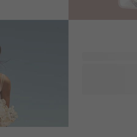
Olette tehneet päätöksen v
jännittävää valmistella tu
päivästänne mahdollisimma
pöytäkoristeet, save the dat
polttareihin! Tehdään häis