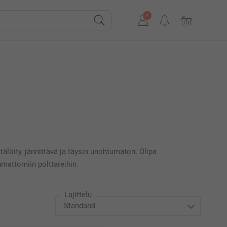
älöity, jännittävä ja täysin unohtumaton. Olipa
umattomiin polttareihin.
Lajittelu