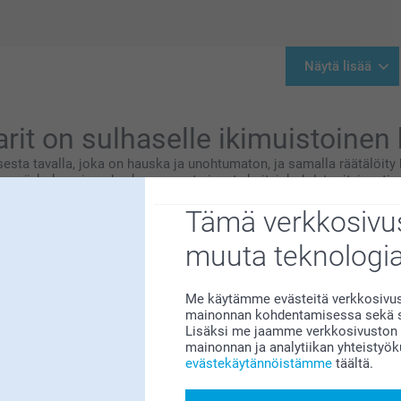
Näytä lisää
arit on sulhaselle ikimuistoinen 
sesta tavalla, joka on hauska ja unohtumaton, ja samalla räätälöit
eenä, kokonaisuuden kruunaavat pienet yksityiskohdat erityisesti sil
it aivan uudelle tasolle, olipa valintasi yhteensopivat asut tai huo
Tämä verkkosivus
in polttareihin
ta hauskalla, unohtumattomalla ja hänen persoonallisuutensa mukais
muuta teknologi
inutlaatuisen erityisesti silloin, kun ne ovat henkilökohtaisia. Yks
t muistoesineet.
Me käytämme evästeitä verkkosivust
mainonnan kohdentamisessa sekä so
a t-paitaan sisäpiirivitsi, mukava slogan tai sulhasen kasvot. Saman
Lisäksi me jaamme verkkosivuston k
mainonnan ja analytiikan yhteistyö
evästekäytännöistämme
täältä.
:
. Personoiduilla lippiksillä erotutte joukosta, mutta ette auringon