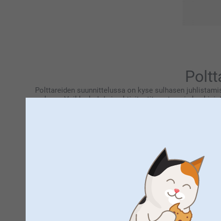
Poltt
Polttareiden suunnittelussa on kyse sulhasen juhlistami
mukaan. Vaikka kohde ja aktiviteetit ovat usein keskipist
voivat kohottaa polttar
Personoidut juhlatarvikkeet unohtumattomi
Polttareiden suunnittelussa on kyse sulhasen juhlistamises
keskiössä, pienet yksityiskohdat tekevät koko kokemuksesta a
tasolle, olipa valintasi yhteensopivat asut tai huomaavaise
1.
Yhteensopivat t-paidat viestillä
:
Vahvista suhteitanne yhteensopivilla polttaripaidoilla. Lait
ryhmäkuvissa!
2. Personoidut
trucker-
tai
baseball-lippikset
koko porukalle
Tyylikäs asuste suojaa samalla kasvosi ja pääsi auringolta