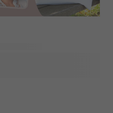
iettää loppuelämänne yhdessä, ja nyt onkin kutkuttavan
levaa hääpäivää! smartphoto auttaa teitä tekemään suuresta
n erityisen. Valikoimastamme löydät niin hääkutsut,
e -kortit, kiitoslahjat vieraille, ja jopa kaikkea kivaa
tänne upeat ja päivästänne unohtumaton!