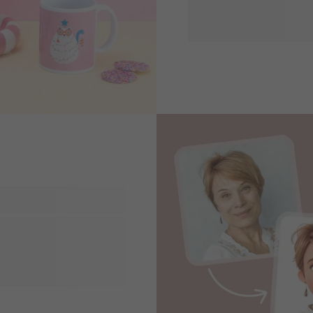
unohtumattomia ja huolelli
joululahjat tai jokin muu e
tuodaksesi hymyn lahjansa
ksi hauskojen AI-
tyyreiksi äidistä isään ja
Vain yhdellä napsautuksella
uisia lahjoja, jotka tuovat