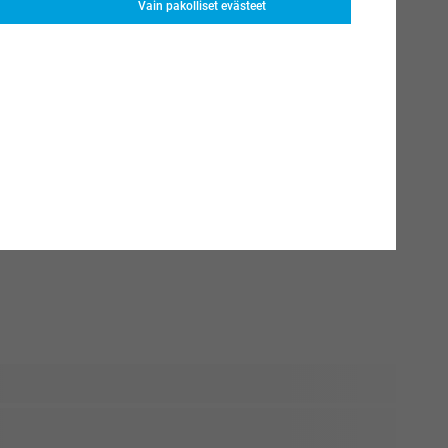
Vain pakolliset evästeet
 kesken. Mutta mikä tärkeintä: se pitää juomasi viileänä
le kokkauskurssille yhdessä ystäviensä kanssa? Lisää
kaisesta pelistä jännittävämpi!
ideoita, tutustu hauskoihin lahjadesigneihimme. Lisää nimiä,
 hauskoja lainauksia muutamalla klikkauksella luodaksesi