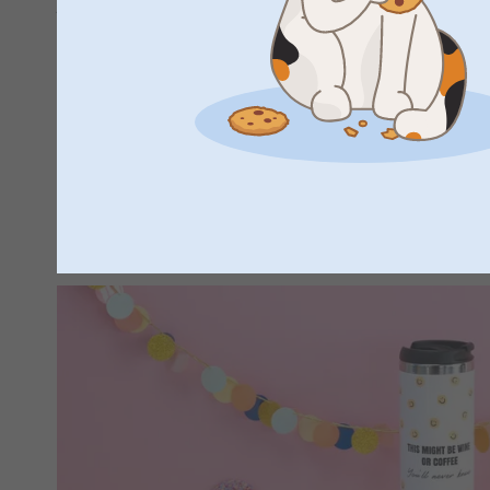
ja pakata matkaan!
3.
Taskumatit
:
Kellä on jano? Tyylikäs nahkainen taskumatti polttarien pä
polttareiden aikana!
4.
Esiliinat personoidulla tekstillä
:
Onko kaveriporukkanne täynnä grillimestareita tai ansioitu
päivämäärä tai kuva ylpeästä sulhasesta ja laita grilli kuum
5.
Personoidut pelikortit
Muista laittaa "pokerinaama" päälle, kun pelaat näillä peliko