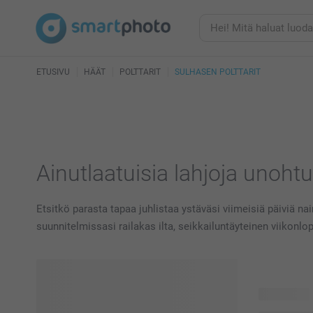
ETUSIVU
HÄÄT
POLTTARIT
SULHASEN POLTTARIT
Ainutlaatuisia lahjoja unoht
Etsitkö parasta tapaa juhlistaa ystäväsi viimeisiä päiviä na
suunnitelmissasi railakas ilta, seikkailuntäyteinen viikonlop
64 tuotetta