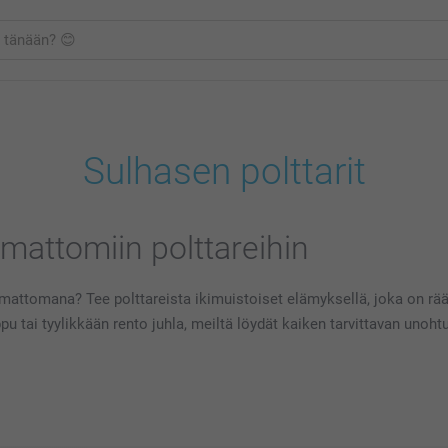
Sulhasen polttarit
umattomiin polttareihin
imattomana? Tee polttareista ikimuistoiset elämyksellä, joka on räät
pu tai tyylikkään rento juhla, meiltä löydät kaiken tarvittavan unoht