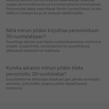
Merkityksellinen 30-vuotissyntymäpäivälahja heijastaa
saajan persoonallisuutta ja korostaa yhteisiä muistojanne.
Personoidut lahjat saavuttavat tämän luonnollisesti, koska
niillä on tunnearvoa ja ne tuntuvat räätälöidyiltä.
Mitä minun pitäisi kirjoittaa personoituun
30-vuotislahjaan?
Suosittuja ideoita ovat hänen syntymävuotensa, motivoiva
sitaatti, sisäpiirivitsi, nimikirjaimet tai suosikkikuva
yhteisestä hetkestä tai matkasta.
Kuinka aikaisin minun pitäisi tilata
personoitu 30-vuotislahja?
Suosittelemme tekemään tilauksen pari päivää normaalia
aiemmin, jotta kaikki saapuu juhlille täydellisessä
kunnossa.