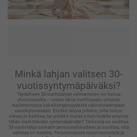
Jos pehmeät värit, hienostuneet yksityiskohdat ja
rauhallinen hienostuneisuus viehättävät sinua, Regency
Core -tyylimme on juuri sinulle. Klassisesta sisustuksesta
ja romanttisesta estetiikasta inspiraationsa saaneet
Regency Core -kuviot tuovat ajattoman ilmeen
personoituihin tuotteisiisi. Ajattele viehkeitä kirjasimia,
Minkä lahjan valitsen 30-
hienovaraisia kuvioita ja harmonista tasapainoa nostalgian
ja modernin muotoilun välillä. Lopputulos on tyyli, joka on
vuotissyntymäpäiväksi?
elegantti ja lämmin – täydellinen merkityksellisten
Täydellisen 30-vuotislahjan valitseminen voi tuntua
muistojen esittelyyn.
ylivoimaiselta – onhan tämä merkkipaalu siirtymä
huolettomasta kaksikymppisyydestä vakiintuneempaan
vuosikymmeneen. Etsitkö lahjaa jollekin, jolla tuntuu
olevan jo kaikkea, tai yritätkö löytää jotain todella erityistä
tähän merkittävään syntymäpäivään? Tärkeintä on sovittaa
30-vuotislahja sankarin persoonallisuuteen ja osoittaa, että
valintaa on mietitty. Personoiduista muistoesineistä ja