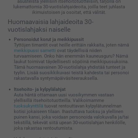
asusteista ylellisiin itsehoitotuotteisiin, tarjolla on
lukemattomia 30-vuotislahjaideoita, joilla teet juhlasta
ikimuistoisen ja osoitat, että välität.
Huomaavaisia lahjaideoita 30-
vuotislahjaksi naiselle
Personoidut korut ja meikkipussit
Tyttöjen timantit ovat heille erittäin rakkaita, joten nämä
meikkipussi sametti
ovat täydellisiä niiden
turvaamiseen. Onko hän enemmän kauneusguru? Nämä
laukut toimivat täydellisesti söpöinä meikkipussukoina.
Tämä huomaavainen 30-vuotislahja yhdistää tunteet ja
tyylin. Lisää suosikkikuvasi teistä kahdesta tai personoi
rakastavalla syntymäpäiväsiteerauksella.
Itsehoito- ja kylpylälahjat
Auta häntä ottamaan uusi vuosikymmen vastaan
ylellisillä itsehoitotuotteilla. Valikoimamme
tuoksukynttilä
tuovat rentouttavan kylpylätunnelman
kotisi jokaiseen tilaan. Ihastuttava tuoksu ja ylellinen
puinen kansi, joka voidaan personoida valokuvalla ja/tai
tekstillä, tekevät siitä upean 30-vuotislahjan henkilölle,
joka rakastaa rentoutumista.