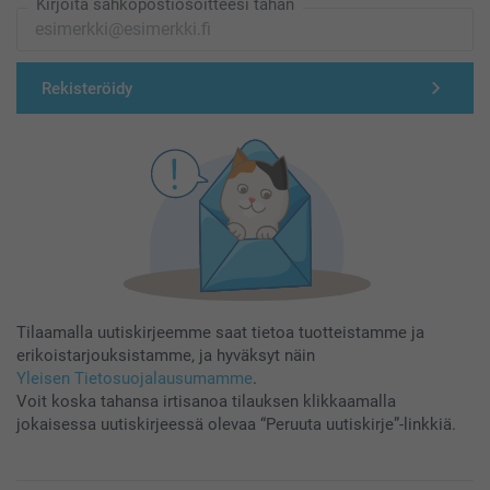
Kirjoita sähköpostiosoitteesi tähän
Rekisteröidy
Tilaamalla uutiskirjeemme saat tietoa tuotteistamme ja
erikoistarjouksistamme, ja hyväksyt näin
Yleisen Tietosuojalausumamme
.
Voit koska tahansa irtisanoa tilauksen klikkaamalla
jokaisessa uutiskirjeessä olevaa “Peruuta uutiskirje”-linkkiä.