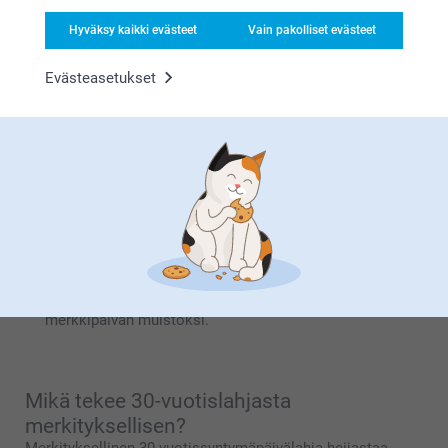
Juhlista hänen merkkipäiväänsä asusteilla, joissa
Hyväksy kaikki evästeet
Vain pakolliset evästeet
yhdistyy tyyli ja käytännöllisyys. Valikoimamme
Matkamuki
pitää hänen lempijuomansa kuumana
matkalla, ja räätälöidyt urheilusukat lisäävät
Evästeasetukset
henkilökohtaisuutta hänen treenivarusteisiinsa. Näissä
huolella valituissa 30-vuotislahjoissa yhdistyy
käytännöllisyys ja henkilökohtainen ote, jota hän
arvostaa päivittäin ja joka tekee niistä niin hyödyllisiä
kuin merkityksellisiäkin.
Juoma-astiat, jotka on personoitu
Päivitä hänen kotibaarinsa:
viskilasi kaiverruksella
,
joissa on hänen nimensä tai tärkeä päivämäärä. Tai vie
se seuraavalle tasolle puisilla viinilaatikoillamme. Ne
ovat vaikutuksen tekeviä 30-vuotislahjoja, joissa on
ylellinen ilme ja henkilökohtainen tuntu. Täydellinen
hänen lempijuomapullonsa säilyttämiseen ja hienon
merkkipäivän muistoksi.
Mikä tekee 30-vuotislahjasta
merkityksellisen?