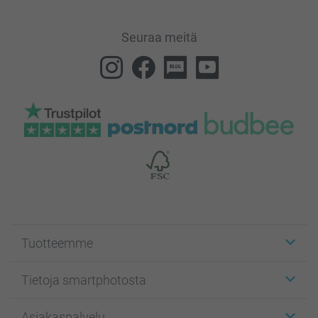
Seuraa meitä
Tuotteemme
Etiketit
Tietoja smartphotosta
Kuvakortit
Kuvalahjat
Tietoja smartphotosta
Asiakaspalvelu