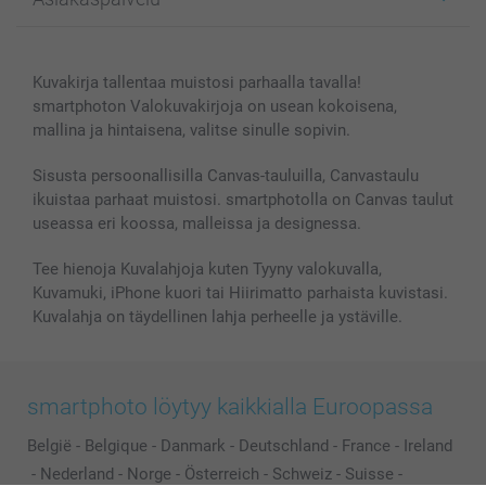
Kuvakirjat
Affiliate ohjelma
Canvas & Seinäkoristeet
Yleinen tietosuojalausunto
Ota yhteyttä & FAQ
Valokuvat, Julisteet & Taskukirjat
Evästekäytäntö
100% tyytyväisyystakuu
Kuvakirja tallentaa muistosi parhaalla tavalla!
Kännykkä & Tabletti
Sivukartta
smartbonus
smartphoton Valokuvakirjoja on usean kokoisena,
MyNameBook
Ehdot/takuut
Hinnat & maksutavat
mallina ja hintaisena, valitse sinulle sopivin.
Kuvakalenterit & Päivyrit
Investor Relations
Tilausten tila
Valokuvakehykset & Lisätarvikkeet
Sisusta persoonallisilla Canvas-tauluilla, Canvastaulu
ikuistaa parhaat muistosi. smartphotolla on Canvas taulut
Lahjakortti
useassa eri koossa, malleissa ja designessa.
Kaikki kuvatuotteet
Tee hienoja Kuvalahjoja kuten Tyyny valokuvalla,
Kuvamuki, iPhone kuori tai Hiirimatto parhaista kuvistasi.
Kuvalahja on täydellinen lahja perheelle ja ystäville.
smartphoto löytyy kaikkialla Euroopassa
België
-
Belgique
-
Danmark
-
Deutschland
-
France
-
Ireland
-
Nederland
-
Norge
-
Österreich
-
Schweiz
-
Suisse
-