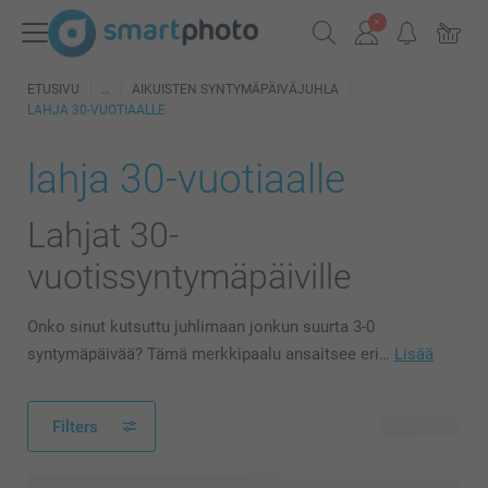
ETUSIVU
AIKUISTEN SYNTYMÄPÄIVÄJUHLA
LAHJA 30-VUOTIAALLE
lahja 30-vuotiaalle
Lahjat 30-
vuotissyntymäpäiville
Onko sinut kutsuttu juhlimaan jonkun suurta 3-0
syntymäpäivää? Tämä merkkipaalu ansaitsee eri…
Lisää
Filters
20 tuotetta