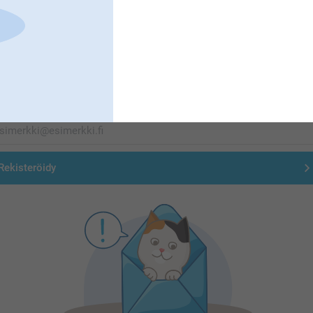
Olemme täällä sinun vuoksesi
Tilaa uutiskirje
irjoita sähköpostiosoitteesi tähän
Rekisteröidy