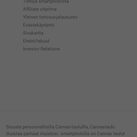
Tietoja smartphotosta
Affiliate ohjelma
Yleinen tietosuojalausunto
Evästekäytäntö
Sivukartta
Ehdot/takuut
Investor Relations
Sisusta persoonallisilla Canvas-tauluilla, Canvastaulu
ikuistaa parhaat muistosi. smartphotolla on Canvas taulut