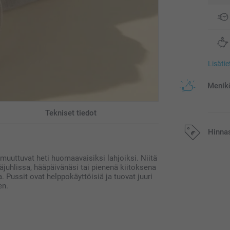
Lisäti
Menikö
Tekniset tiedot
Hinna
e muuttuvat heti huomaavaisiksi lahjoiksi. Niitä
Kaikki hinnat ov
juhlissa, hääpäivänäsi tai pienenä kiitoksena
postikuluja.
. Pussit ovat helppokäyttöisiä ja tuovat juuri
en.