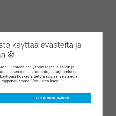
to käyttää evästeitä ja
aa
on liikenteen analysoimisessa, sisällön ja
siaalisen median toimintojen tarjoamisessa.
äyttöäsi koskevia tietoja sosiaalisen median,
kumppaneillemme. Voit lukea lisää
Vain pakolliset evästeet