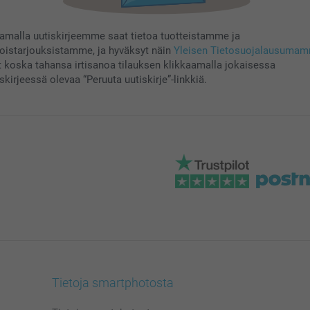
aamalla uutiskirjeemme saat tietoa tuotteistamme ja
koistarjouksistamme, ja hyväksyt näin
Yleisen Tietosuojalausuma
t koska tahansa irtisanoa tilauksen klikkaamalla jokaisessa
skirjeessä olevaa “Peruuta uutiskirje”-linkkiä.
Tietoja smartphotosta