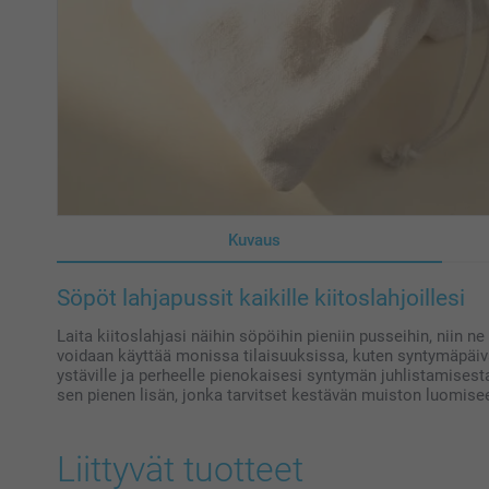
Kuvaus
Söpöt lahjapussit kaikille kiitoslahjoillesi
Laita kiitoslahjasi näihin söpöihin pieniin pusseihin, niin n
voidaan käyttää monissa tilaisuuksissa, kuten syntymäpäivä
ystäville ja perheelle pienokaisesi syntymän juhlistamisesta
sen pienen lisän, jonka tarvitset kestävän muiston luomise
Liittyvät tuotteet