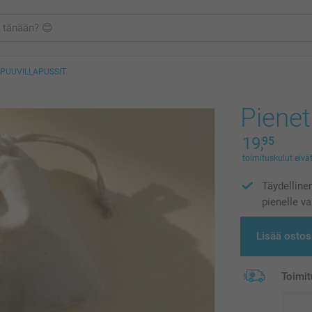
 PUUVILLAPUSSIT
Pienet
19,
95
toimituskulut eivät
Täydellinen
pienelle va
Lisää ostos
Toimit