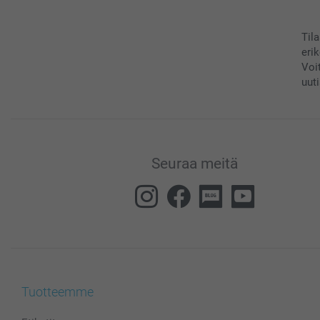
Til
eri
Voi
uuti
Seuraa meitä
Tuotteemme