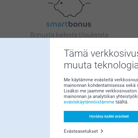
Bonusta kaikista tilauksista
Tämä verkkosivus
muuta teknologi
Me käytämme evästeitä verkkosivust
mainonnan kohdentamisessa sekä so
Etsitkö inspiraatiota?
Lisäksi me jaamme verkkosivuston k
mainonnan ja analytiikan yhteistyö
evästekäytännöistämme
täältä.
Hyväksy kaikki evästeet
Evästeasetukset