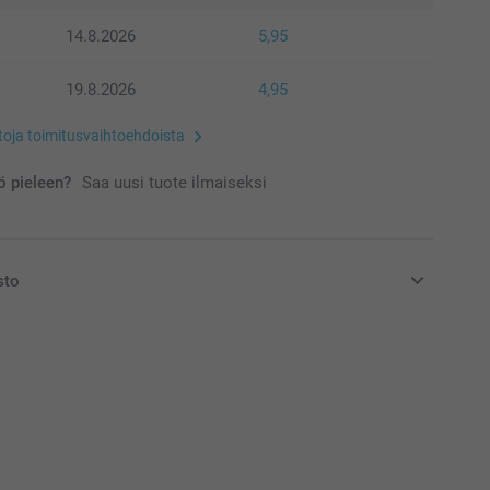
14.8.2026
5,95
19.8.2026
4,95
etoja toimitusvaihtoehdoista
 pieleen?
Saa uusi tuote ilmaiseksi
sto
at euroina, sisältävät arvonlisäveron ja eivät sisällä