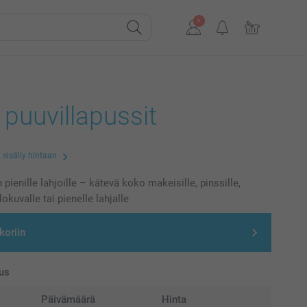
 puuvillapussit
 sisälly hintaan
 pienille lahjoille – kätevä koko makeisille, pinssille,
lokuvalle tai pienelle lahjalle
koriin
us
Päivämäärä
Hinta