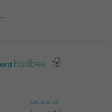
mme
.
Asiakaspalvelu